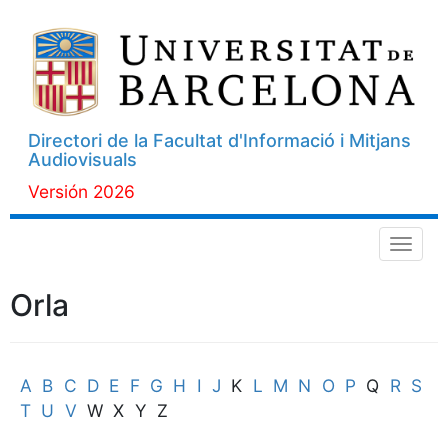
Directori de la Facultat d'Informació i Mitjans
Audiovisuals
Versión 2026
Menú
Orla
A
B
C
D
E
F
G
H
I
J
K
L
M
N
O
P
Q
R
S
T
U
V
W X Y Z