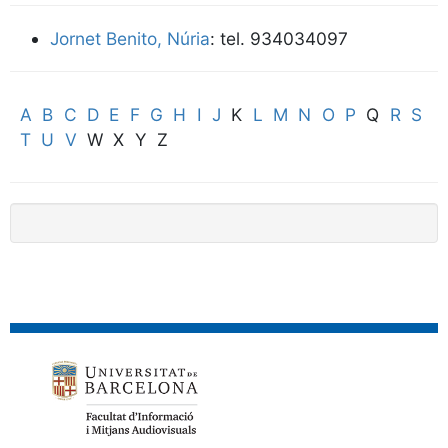
Jornet Benito, Núria
: tel. 934034097
A
B
C
D
E
F
G
H
I
J
K
L
M
N
O
P
Q
R
S
T
U
V
W X Y Z