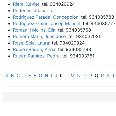
Riera, Xavier
: tel. 934020924
Ródenas, Juana
: tel.
Rodríguez Parada, Concepción
: tel. 934035783
Rodríguez-Gairín, Josep Manuel
: tel. 934035777
Romaní i Molins, Èlia
: tel. 934035768
Romero Marín, Juan José
: tel. 934037021
Rosel Sola, Laura
: tel. 934020924
Rubió i Rodon, Anna
: tel. 934035783
Rueda Ramírez, Pedro
: tel. 934033751
A
B
C
D
E
F
G
H
I
J
K
L
M
N
O
P
Q
R
S
T