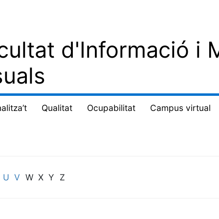
cultat d'Informació i 
suals
alitza’t
Qualitat
Ocupabilitat
Campus virtual
U
V
W X Y Z