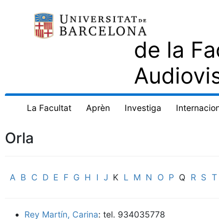
de la Fa
Audiovi
La Facultat
Aprèn
Investiga
Internacion
Orla
A
B
C
D
E
F
G
H
I
J
K
L
M
N
O
P
Q
R
S
T
Rey Martín, Carina
: tel. 934035778