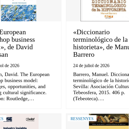
European
«Diccionario
hop business
terminológico de la
», de David
historieta», de Man
san
Barrero
iol de 2026
24 de juliol de 2026
n, David. The European
Barrero, Manuel. Dicciona
p business model:
terminológico de la histori
es, opportunities, and
Sevilla: Asociación Cultur
 cultural significance.
Tebeosfera, 2015. 406 p.
on: Routledge,…
(Tebeoteca)….
ES
RESSENYES