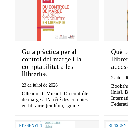
Guia pràctica per al
Què p
control del marge i la
llibre
comptabilitat a les
acces
llibreries
22 de jul
23 de juliol de 2026
Booksho
línia]. 
Ollendorff, Michel. Du contrôle
Internat
de marge à l’arrêté des comptes
Federat
en librairie [en línia]: guide…
RESSENYES
RESSENY