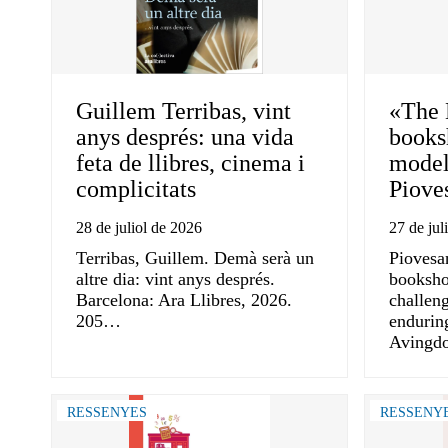
Guillem Terribas, vint
«The 
anys després: una vida
books
feta de llibres, cinema i
model
complicitats
Piove
28 de juliol de 2026
27 de jul
Terribas, Guillem. Demà serà un
Piovesa
altre dia: vint anys després.
booksho
Barcelona: Ara Llibres, 2026.
challeng
205…
enduring
Avingd
RESSENYES
RESSENY