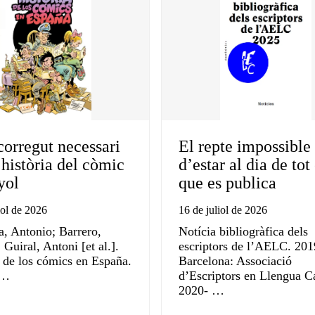
corregut necessari
El repte impossible
 història del còmic
d’estar al dia de tot 
yol
que es publica
iol de 2026
16 de juliol de 2026
a, Antonio; Barrero,
Notícia bibliogràfica dels
Guiral, Antoni [et al.].
escriptors de l’AELC. 201
a de los cómics en España.
Barcelona: Associació
:…
d’Escriptors en Llengua C
2020- …