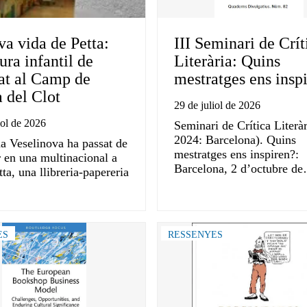
va vida de Petta:
III Seminari de Crít
tura infantil de
Literària: Quins
tat al Camp de
mestratges ens insp
 del Clot
29 de juliol de 2026
iol de 2026
Seminari de Crítica Literàr
2024: Barcelona). Quins
na Veselinova ha passat de
mestratges ens inspiren?:
r en una multinacional a
Barcelona, 2 d’octubre d
tta, una llibreria-papereria
ES
RESSENYES