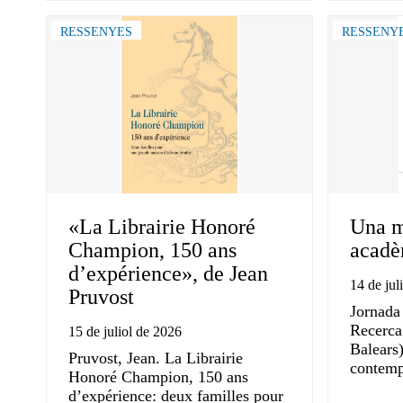
RESSENYES
RESSENY
«La Librairie Honoré
Una m
Champion, 150 ans
acadèm
d’expérience», de Jean
14 de jul
Pruvost
Jornada
Recerca 
15 de juliol de 2026
Balears)
Pruvost, Jean. La Librairie
contemp
Honoré Champion, 150 ans
d’expérience: deux familles pour