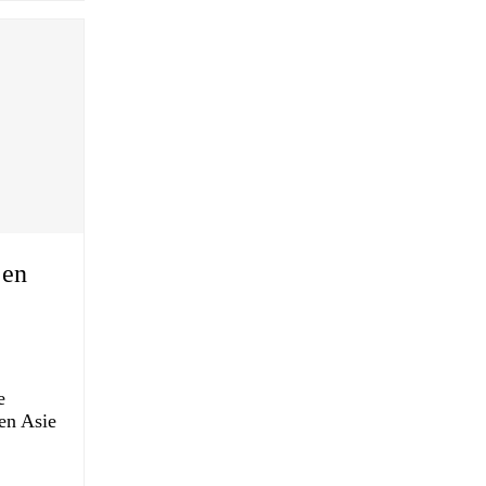
 en
e
 en Asie