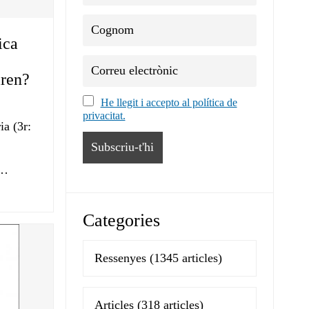
ica
iren?
He llegit i accepto al política de
privacitat.
ia (3r:
e…
Categories
Ressenyes
(1345 articles)
Articles
(318 articles)