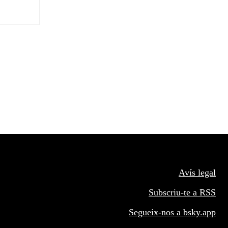
Avís legal
Subscriu-te a RSS
Segueix-nos a
bsky.app