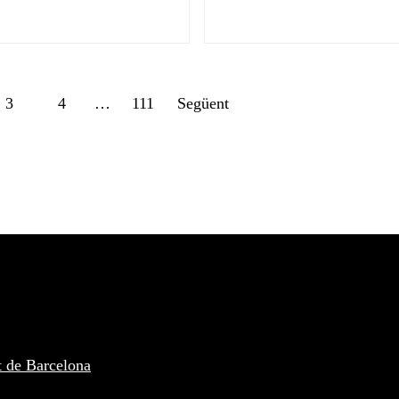
Posts
3
4
…
111
Següent
navigation
t de Barcelona