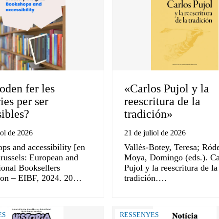
oden fer les
«Carlos Pujol y la
ries per ser
reescritura de la
sibles?
tradición»
iol de 2026
21 de juliol de 2026
ps and accessibility [en
Vallès-Botey, Teresa; Ród
Brussels: European and
Moya, Domingo (eds.). Ca
ional Booksellers
Pujol y la reescritura de la
ion – EIBF, 2024. 20…
tradición….
ES
RESSENYES