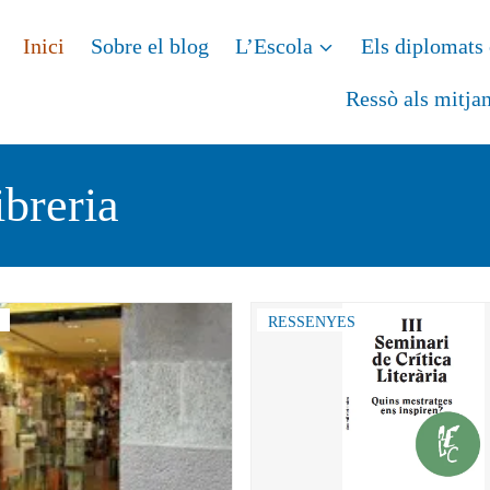
Inici
Sobre el blog
L’Escola
Els diplomats 
Ressò als mitja
ibreria
RESSENYES