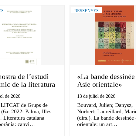
ES
RESSENYES
ostra de l’estudi
«La bande dessinée
ic de la literatura
Asie orientale»
iol de 2026
13 de juliol de 2026
 LITCAT de Grups de
Bouvard, Julien; Danysz,
(6a: 2022: Palma, Illes
Norbert; Laureillard, Mari
. Literatura catalana
(dirs.). La bande dessinée
orània: canvi…
orientale: un art…