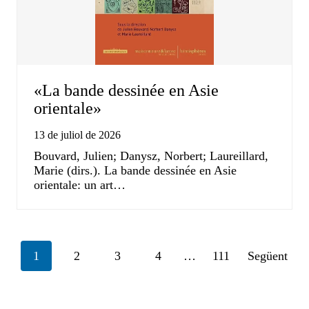
«La bande dessinée en Asie
orientale»
13 de juliol de 2026
Bouvard, Julien; Danysz, Norbert; Laureillard,
Marie (dirs.). La bande dessinée en Asie
orientale: un art…
Posts
1
2
3
4
…
111
Següent
navigation