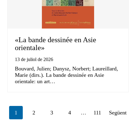
«La bande dessinée en Asie
orientale»
13 de juliol de 2026
Bouvard, Julien; Danysz, Norbert; Laureillard,
Marie (dirs.). La bande dessinée en Asie
orientale: un art…
Posts
1
2
3
4
…
111
Següent
navigation