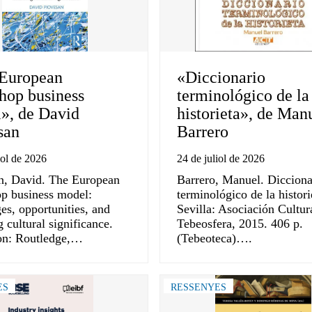
European
«Diccionario
hop business
terminológico de la
», de David
historieta», de Man
san
Barrero
iol de 2026
24 de juliol de 2026
n, David. The European
Barrero, Manuel. Dicciona
p business model:
terminológico de la histori
es, opportunities, and
Sevilla: Asociación Cultur
 cultural significance.
Tebeosfera, 2015. 406 p.
on: Routledge,…
(Tebeoteca)….
ES
RESSENYES