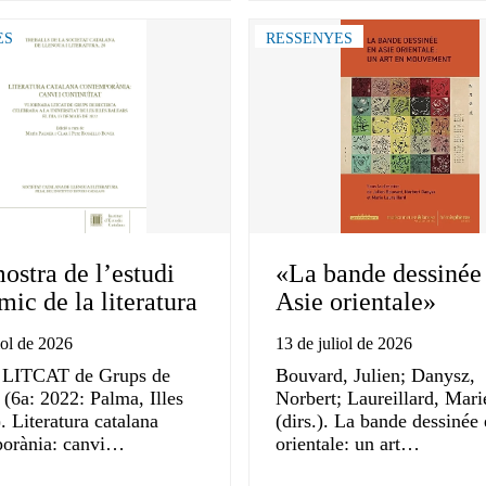
ES
RESSENYES
ostra de l’estudi
«La bande dessinée
ic de la literatura
Asie orientale»
iol de 2026
13 de juliol de 2026
 LITCAT de Grups de
Bouvard, Julien; Danysz,
(6a: 2022: Palma, Illes
Norbert; Laureillard, Mari
. Literatura catalana
(dirs.). La bande dessinée
orània: canvi…
orientale: un art…