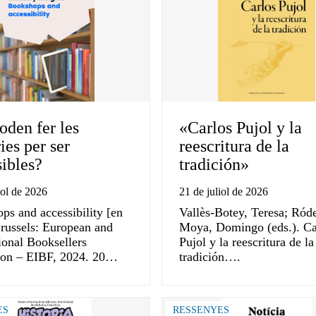
oden fer les
«Carlos Pujol y la
ries per ser
reescritura de la
sibles?
tradición»
iol de 2026
21 de juliol de 2026
ps and accessibility [en
Vallès-Botey, Teresa; Ród
Brussels: European and
Moya, Domingo (eds.). Ca
ional Booksellers
Pujol y la reescritura de la
ion – EIBF, 2024. 20…
tradición….
ES
RESSENYES