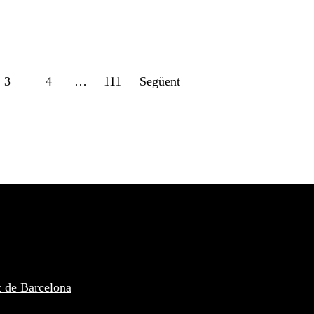
Posts
3
4
…
111
Següent
navigation
t de Barcelona