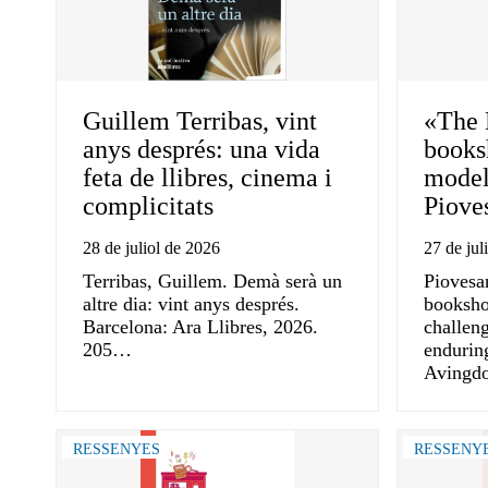
Guillem Terribas, vint
«The 
anys després: una vida
books
feta de llibres, cinema i
model
complicitats
Piove
28 de juliol de 2026
27 de jul
Terribas, Guillem. Demà serà un
Piovesa
altre dia: vint anys després.
booksho
Barcelona: Ara Llibres, 2026.
challeng
205…
enduring
Avingd
RESSENYES
RESSENY