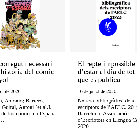
corregut necessari
El repte impossible
 història del còmic
d’estar al dia de tot 
yol
que es publica
iol de 2026
16 de juliol de 2026
a, Antonio; Barrero,
Notícia bibliogràfica dels
Guiral, Antoni [et al.].
escriptors de l’AELC. 201
a de los cómics en España.
Barcelona: Associació
:…
d’Escriptors en Llengua C
2020- …