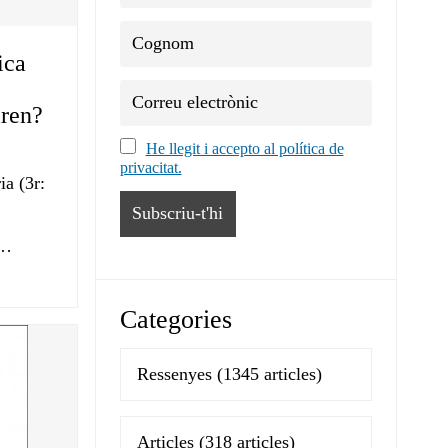
ica
iren?
He llegit i accepto al política de
privacitat.
ia (3r:
e…
Categories
Ressenyes
(1345 articles)
Articles
(318 articles)