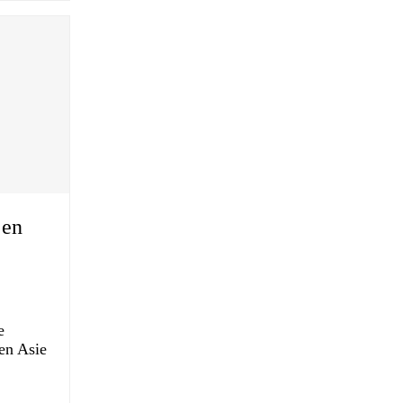
 en
e
 en Asie