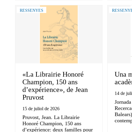
RESSENYES
RESSENY
«La Librairie Honoré
Una m
Champion, 150 ans
acadèm
d’expérience», de Jean
14 de jul
Pruvost
Jornada
Recerca 
15 de juliol de 2026
Balears)
Pruvost, Jean. La Librairie
contemp
Honoré Champion, 150 ans
d’expérience: deux familles pour