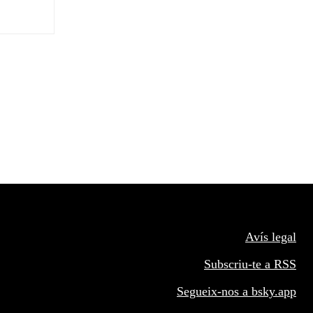
Avís legal
Subscriu-te a RSS
Segueix-nos a
bsky.app