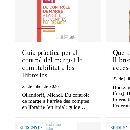
Guia pràctica per al
Què p
control del marge i la
llibre
comptabilitat a les
acces
llibreries
22 de jul
23 de juliol de 2026
Booksho
línia]. 
Ollendorff, Michel. Du contrôle
Internat
de marge à l’arrêté des comptes
Federat
en librairie [en línia]: guide…
RESSENYES
RESSENY