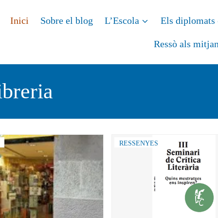
Inici
Sobre el blog
L’Escola
Els diplomats 
Ressò als mitja
ibreria
RESSENYES