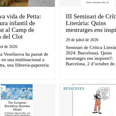
va vida de Petta:
III Seminari de Crít
tura infantil de
Literària: Quins
tat al Camp de
mestratges ens insp
 del Clot
29 de juliol de 2026
iol de 2026
Seminari de Crítica Literàr
2024: Barcelona). Quins
na Veselinova ha passat de
mestratges ens inspiren?:
r en una multinacional a
Barcelona, 2 d’octubre d
tta, una llibreria-papereria
ES
RESSENYES