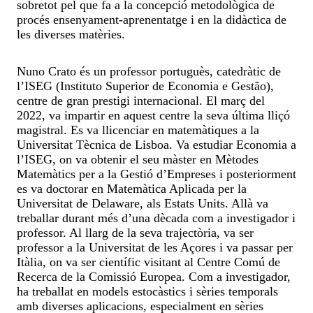
sobretot pel que fa a la concepció metodològica de
procés ensenyament-aprenentatge i en la didàctica de
les diverses matèries.
Nuno Crato és un professor portuguès, catedràtic de
l’ISEG (Instituto Superior de Economia e Gestão),
centre de gran prestigi internacional. El març del
2022, va impartir en aquest centre la seva última lliçó
magistral. Es va llicenciar en matemàtiques a la
Universitat Tècnica de Lisboa. Va estudiar Economia a
l’ISEG, on va obtenir el seu màster en Mètodes
Matemàtics per a la Gestió d’Empreses i posteriorment
es va doctorar en Matemàtica Aplicada per la
Universitat de Delaware, als Estats Units. Allà va
treballar durant més d’una dècada com a investigador i
professor. Al llarg de la seva trajectòria, va ser
professor a la Universitat de les Açores i va passar per
Itàlia, on va ser científic visitant al Centre Comú de
Recerca de la Comissió Europea. Com a investigador,
ha treballat en models estocàstics i sèries temporals
amb diverses aplicacions, especialment en sèries