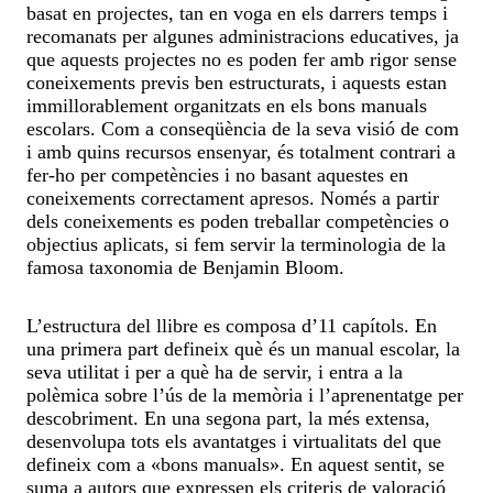
basat en projectes, tan en voga en els darrers temps i
recomanats per algunes administracions educatives, ja
que aquests projectes no es poden fer amb rigor sense
coneixements previs ben estructurats, i aquests estan
immillorablement organitzats en els bons manuals
escolars. Com a conseqüència de la seva visió de com
i amb quins recursos ensenyar, és totalment contrari a
fer-ho per competències i no basant aquestes en
coneixements correctament apresos. Només a partir
dels coneixements es poden treballar competències o
objectius aplicats, si fem servir la terminologia de la
famosa taxonomia de Benjamin Bloom.
L’estructura del llibre es composa d’11 capítols. En
una primera part defineix què és un manual escolar, la
seva utilitat i per a què ha de servir, i entra a la
polèmica sobre l’ús de la memòria i l’aprenentatge per
descobriment. En una segona part, la més extensa,
desenvolupa tots els avantatges i virtualitats del que
defineix com a «bons manuals». En aquest sentit, se
suma a autors que expressen els criteris de valoració