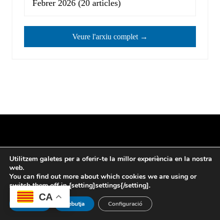
Febrer 2026
(20 articles)
Veure l'arxiu complet →
Blog de l’Escola de Llibreria
Utilitzem galetes per a oferir-te la millor experiència en la nostra
web.
You can find out more about which cookies we are using or
switch them off in {setting]settings{/setting].
Facultat d’Informació i Mitjans Audiovisuals –
CA
Universitat de Barcelona
Accepta
Rebutja
Configuració
Gremi de Llibreters de Catalunya