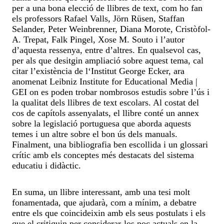
per a una bona elecció de llibres de text, com ho fan
els professors Rafael Valls, Jörn Rüsen, Staffan
Selander, Peter Weinbrenner, Diana Morote, Cristòfol-
A. Trepat, Falk Pingel, Xose M. Souto i l’autor
d’aquesta ressenya, entre d’altres. En qualsevol cas,
per als que desitgin ampliació sobre aquest tema, cal
citar l’existència de l‘Institut George Ecker, ara
anomenat Leibniz Institute for Educational Media |
GEI on es poden trobar nombrosos estudis sobre l’ús i
la qualitat dels llibres de text escolars. Al costat del
cos de capítols assenyalats, el llibre conté un annex
sobre la legislació portuguesa que aborda aquests
temes i un altre sobre el bon ús dels manuals.
Finalment, una bibliografia ben escollida i un glossari
crític amb els conceptes més destacats del sistema
educatiu i didàctic.
En suma, un llibre interessant, amb una tesi molt
fonamentada, que ajudarà, com a mínim, a debatre
entre els que coincideixin amb els seus postulats i els
que el critiquin per considerar-los poc actuals en la