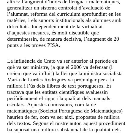
altres: l’augment d’hores de llengua i matemàtiques,
generalitzar un sistema controlat d’avaluació de
l’alumnat, reforma del currículum aprofundint en les
matèries, i els suports institucionals als alumnes amb
dificultats. Independentment de la virtualitat
d’aquestes mesures, és molt discutible que
determinessin, de manera decisiva, l’augment de 20
punts a les proves PISA.
La influència de Crato va ser anterior al període en
què va ser ministre, ja que el 2006 va defensar (i
creiem que va influir) la llei que la ministra socialista
Maria de Lurdes Rodrigues va promulgar per a la
millora i l’ús dels llibres de text portuguesos. Es
tractava que les entitats científiques avaluessin
periòdicament el rigor i la qualitat dels manuals
escolars. Aquestes comissions, com la de
matemàtiques (Societat Portuguesa de Matemàtiques)
haurien de fer, com va ser així, propostes de millora
dels textos. Segons el nostre autor, aquest procediment
ha suposat una millora substancial de la qualitat dels