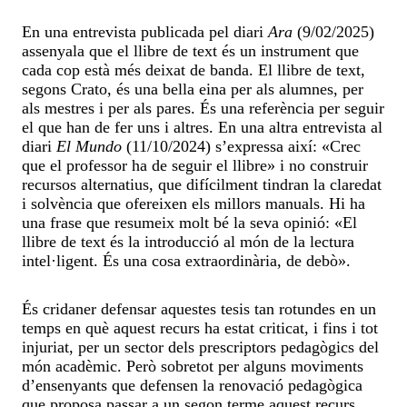
En una entrevista publicada pel diari
Ara
(9/02/2025)
assenyala que el llibre de text és un instrument que
cada cop està més deixat de banda. El llibre de text,
segons Crato, és una bella eina per als alumnes, per
als mestres i per als pares. És una referència per seguir
el que han de fer uns i altres. En una altra entrevista al
diari
El Mundo
(11/10/2024) s’expressa així: «Crec
que el professor ha de seguir el llibre» i no construir
recursos alternatius, que difícilment tindran la claredat
i solvència que ofereixen els millors manuals. Hi ha
una frase que resumeix molt bé la seva opinió: «El
llibre de text és la introducció al món de la lectura
intel·ligent. És una cosa extraordinària, de debò».
És cridaner defensar aquestes tesis tan rotundes en un
temps en què aquest recurs ha estat criticat, i fins i tot
injuriat, per un sector dels prescriptors pedagògics del
món acadèmic. Però sobretot per alguns moviments
d’ensenyants que defensen la renovació pedagògica
que proposa passar a un segon terme aquest recurs,