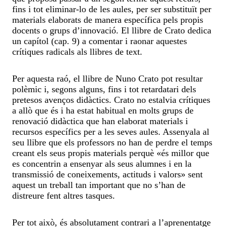
fins i tot eliminar-lo de les aules, per ser substituït per
materials elaborats de manera específica pels propis
docents o grups d’innovació. El llibre de Crato dedica
un capítol (cap. 9) a comentar i raonar aquestes
crítiques radicals als llibres de text.
Per aquesta raó, el llibre de Nuno Crato pot resultar
polèmic i, segons alguns, fins i tot retardatari dels
pretesos avenços didàctics. Crato no estalvia crítiques
a allò que és i ha estat habitual en molts grups de
renovació didàctica que han elaborat materials i
recursos específics per a les seves aules. Assenyala al
seu llibre que els professors no han de perdre el temps
creant els seus propis materials perquè «és millor que
es concentrin a ensenyar als seus alumnes i en la
transmissió de coneixements, actituds i valors» sent
aquest un treball tan important que no s’han de
distreure fent altres tasques.
Per tot això, és absolutament contrari a l’aprenentatge