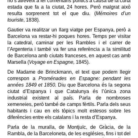
no s’atreveix a fer comentaris polítics a causa de la curta
estada que fa a la ciutat, 24 hores. Però malgrat això
resulta sorprenent tot el que diu. (
Mémoires d’un
touriste
, 1838).
Gautier va realitzar un llarg viatge per Espanya, però a
Barcelona va restar-hi poques hores. Temps per visitar
la catedral, caminar per les Rambles i el carrer de
l’Argenteria i també va fer una referència a la similitud
de Barcelona amb ciutats franceses, en aquest cas amb
Marsella (
Voyage en Espagne,
1845).
De Madame de Brinckmann, el text que podem llegir
correspon a
Proménades en Espagne: pendant les
années 1849 et 1850.
Diu que Barcelona és la segona
ciutat d’Espanya i que Catalunya és l’única zona
industrial existent al país. Parla de nombroses
xemeneies, però també de camps fèrtils. Parla dels seus
habitants i cau en els tòpics molt estesos sobre les
diferències entre els catalans i la resta d’Espanya.
Parla de la muralla, de Montjuïc, de Gràcia, de la
Rambla, de la Barceloneta, de les esglésies, fins i tot del