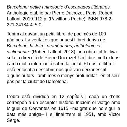
Barcelone: petite anthologie d’escapades littéraires.
Anthologie établie par Pierre Ducrozet. Paris: Robert
Laffont, 2019. 112 p. (Pavilllons Poche). ISBN 978-2-
221-24184-4. 5 €.
Tenim al davant un petit llibre, de poc més de 100
pàgines. La veritat és que aquest llibret deriva de
Barcelone: histoire, proménades, anthologie et
dictionnaire
(Robert Laffont, 2018), una obra col·lectiva
sota la direcció de Pierre Ducrozet. Un llibre molt extens
i amb molta informació sobre la ciutat. El nostre llibret
està enfocat a descobrir-nos què van deixar escrit
alguns autors ‒amb més o menys profunditat‒ en el seu
pas per la ciutat de Barcelona.
L’obra està dividida en 12 capítols i cada un d’ells
correspon a un escriptor històric. Iniciem el viatge amb
Miguel de Cervantes en 1615 ‒malgrat que no sigui la
data més antiga‒ i el finalitzem el 1951, amb Victor
Serge.