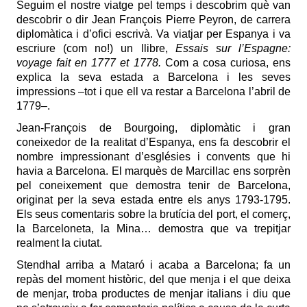
Seguim el nostre viatge pel temps i descobrim què van
descobrir o dir Jean François Pierre Peyron, de carrera
diplomàtica i d’ofici escrivà. Va viatjar per Espanya i va
escriure (com no!) un llibre,
Essais sur l’Espagne:
voyage fait en 1777 et 1778.
Com a cosa curiosa, ens
explica la seva estada a Barcelona i les seves
impressions ‒tot i que ell va restar a Barcelona l’abril de
1779‒.
Jean-François de Bourgoing, diplomàtic i gran
coneixedor de la realitat d’Espanya, ens fa descobrir el
nombre impressionant d’esglésies i convents que hi
havia a Barcelona. El marquès de Marcillac ens sorprèn
pel coneixement que demostra tenir de Barcelona,
originat per la seva estada entre els anys 1793-1795.
Els seus comentaris sobre la brutícia del port, el comerç,
la Barceloneta, la Mina… demostra que va trepitjar
realment la ciutat.
Stendhal arriba a Mataró i acaba a Barcelona; fa un
repàs del moment històric, del que menja i el que deixa
de menjar, troba productes de menjar italians i diu que