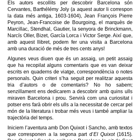
Els autors escollits per descobrir Barcelona són
Cervantes, Barthélémy Joly (a aquest autor li correspon
la data més antiga, 1603-1604), Jean François Pierre
Peyron, Jean-Francoise de Bourgoing, el marquès de
Marcillac, Stendhal, Gautier, la senyora de Brinckmann,
Narcís Oller, Bizet, García Lorca i Victor Serge
.
Així que,
amb aquest llibret, podem fer una visita a Barcelona
amb una duració de més de tres cents anys!
Algunes veus diuen que és un assaig, un petit assaig
que ha recopilat alguns comentaris que es van deixar
escrits en quaderns de viatge, correspondència o notes
personals. Quin criteri s’ha seguit per realitzar aquesta
tria d’autors o de comentaris? No ho sabem;
senzillament ens dedicarem a descobrir amb quins ulls
miraven Barcelona i prou. Servirà com una curiositat i
potser ens farà obrir els ulls a la necessitat de cercar pel
món de la literatura i trobar més veus i també ampliar la
trajectòria del temps.
Iniciem l’aventura amb Don Quixot i Sancho, amb textos
que corresponen a la segona part d’
El Quixot
(1615)
.