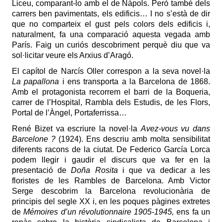
Liceu, comparant-lo amb el de Nàpols. Però també dels
carrers ben pavimentats, els edificis… I no s’està de dir
que no comparteix el gust pels colors dels edificis i,
naturalment, fa una comparació aquesta vegada amb
París. Faig un curiós descobriment perquè diu que va
sol·licitar veure els Arxius d’Aragó.
El capítol de Narcís Oller correspon a la seva novel·la
La papallona
i ens transporta a la Barcelona de 1868.
Amb el protagonista recorrem el barri de la Boqueria,
carrer de l’Hospital, Rambla dels Estudis, de les Flors,
Portal de l’Àngel, Portaferrissa…
René Bizet va escriure la novel·la
Avez-vous vu dans
Barcelone ?
(1924). Ens descriu amb molta sensibilitat
diferents racons de la ciutat. De Federico García Lorca
podem llegir i gaudir el discurs que va fer en la
presentació de
Doña Rosita
i que va dedicar a les
floristes de les Rambles de Barcelona. Amb Victor
Serge descobrim la Barcelona revolucionària de
principis del segle XX i, en les poques pàgines extretes
de
Mémoires d’un révolutionnaire 1905-1945,
ens fa un