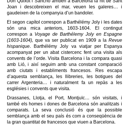
Don Quixot i Sancho arriben a Barcelona la nit de Sant
Joan i descobreixen el mar, veuen les galeres… i
gaudeixen de la companyia d’un bandoler.
El segon capítol correspon a Barthélémy Joly i les dates
són una mica anteriors, 1603-1604. El contingut
correspon a
Voyage de Barthélemy Joly en Espagne
(1603-1604),
que va ser publicat en 1909 a la
Revue
hispanique
. Barthélémy Joly va viatjar per Espanya
acompanyat per un abat cistercenc fent una visita als
convents de l’orde. Visita Barcelona i la compara quasi
amb Lió, i així seguim amb una constant comparació
amb ciutats i establiments francesos. Res escapa
d’aquesta semblança, les llibreries, les botigues del
carrer Argenteria… i naturalment fa un repàs a les
esglésies i convents que visita.
Drassanes, Llotja, el Port, Montjuïc… són visitats, i
també els homes i dones de Barcelona són analitzats i
comparats. La seva conclusió és que la possible
semblança amb el seu país és com a conseqüència de
la gran quantitat de francesos que viuen a Barcelona.