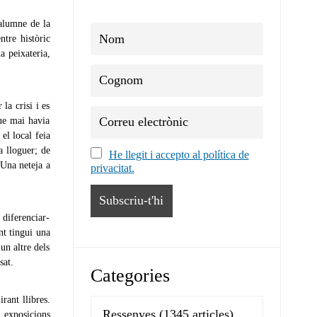
 alumne de la
entre històric
a peixateria,
la crisi i es
que mai havia
el local feia
a lloguer;
de
He llegit i accepto al política de
 Una neteja a
privacitat.
 diferenciar-
nt tingui una
un altre dels
sat.
Categories
rant llibres.
Ressenyes
(1345 articles)
l exposicions