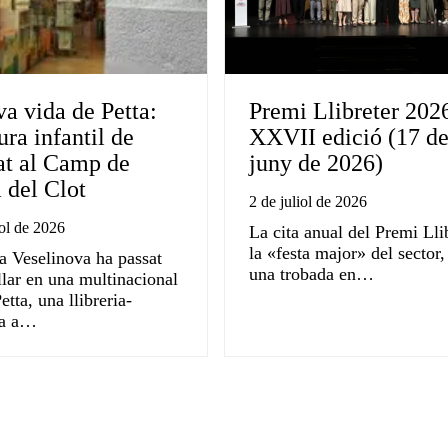
a vida de Petta:
Premi Llibreter 202
tura infantil de
XXVII edició (17 d
at al Camp de
juny de 2026)
 del Clot
2 de juliol de 2026
iol de 2026
La cita anual del Premi Llib
la «festa major» del sector,
a Veselinova ha passat
una trobada en…
llar en una multinacional
etta, una llibreria-
ia a…