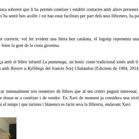
aca sobretot que li ha permès conèixer i establir contactes amb altres persones
a sentit ben acollit i tot han estat facilitats per part dels seus llibreters, ha 
correcte, vol fer evident una lletra ben catalana, el logotip representa una
feien la gent de la costa gironina.
a amb el llibre infantil
La pastanaga,
un bonic conte tradicional xinès amb il·
ua amb
Retorn a Kyllibegs
del francès Sorj Chalandon (Edicions de 1984, 2014)
car mensualment tres ressenyes de llibres que al seu criteri puguin interessar
ç de donar-se a conèixer i de vendre. En Xavi de moment ja considera una victò
 el temps i que turistes i blanencs es facin seva la llibreria, endavant Xavi.