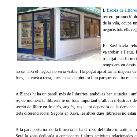
L’
Escola de Llibrer
tercera promoció d
de la vila, ocupa u
negocis tots ells reg
En Xavi havia trebal
va trobar a l’atur.
trepitjat una llibre
temps era en desús,
no ser així el negoci no seria viable
. Ha pogut aprofitar la majoria de 
fons, un envà a terra, unes mans de pintura i un parquet nou ha estat s
A Blanes hi ha un parell més de llibreries, ambdues ben situades i am
se; de moment la llibreria té un fons important d’àlbum il·lustrat i de
secció de llibre en francès, anglès, rus… tot dependrà de la demanda. 
trets diferenciadors. Segons en Xavi, les altres dues llibreries no estan
A la part posterior de la llibreria hi ha el racó del llibre infantil, 
Serà la zona dedicada a contacontes i altres activitats relacionades 