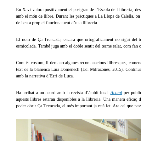
En Xavi valora positivament el postgrau de l’Escola de Llibreria, dest
amb el món de llibre. Durant les pràctiques a La Llopa de Calella, on s’h
de ben a prop el funcionament d’una llibreria.
El nom de Ça Trencada, encara que ortogràficament no sigui del tot 
esmicolada. També juga amb el doble sentit del terme salat, com fan o 
Com és costum, li demano algunes recomanacions llibresques; començ
text de la blanenca Laia Domènech (Ed. Milrazones, 2015). Contin
amb la narrativa d’Erri de Luca.
Ha arribat a un acord amb la revista d’àmbit local
Actual
per publi
aquests llibres estaran disponibles a la llibreria. Una manera efica
poder obrir Ça Trencada, el més important ja està fet. Ara cal que passi