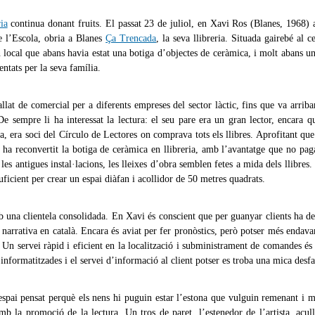
ia
continua donant fruits. El passat 23 de juliol, en Xavi Ros (Blanes, 1968)
e l’Escola, obria a Blanes
Ça Trencada
, la seva llibreria. Situada gairebé al c
n local que abans havia estat una botiga d’objectes de ceràmica, i molt abans un
entats per la seva família.
lat de comercial per a diferents empreses del sector làctic, fins que va arribar 
 De sempre li ha interessat la lectura: el seu pare era un gran lector, encara 
ria, era soci del Círculo de Lectores on comprava tots els llibres. Aprofitant que 
 ha reconvertit la botiga de ceràmica en llibreria, amb l’avantatge que no pag
les antigues instal·lacions, les lleixes d’obra semblen fetes a mida dels llibres.
uficient per crear un espai diàfan i acollidor de 50 metres quadrats.
b una clientela consolidada. En Xavi és conscient que per guanyar clients ha de
 narrativa en català. Encara és aviat per fer pronòstics, però potser més endava
Un servei ràpid i eficient en la localització i subministrament de comandes és 
 informatitzades i el servei d’informació al client potser es troba una mica desfa
un espai pensat perquè els nens hi puguin estar l’estona que vulguin remenant i mi
amb la promoció de la lectura. Un tros de paret, l’estenedor de l’artista, acul