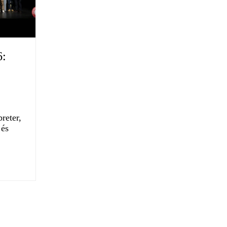
6:
e
reter,
 és