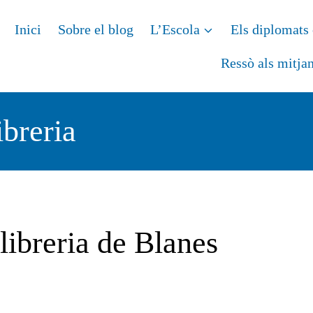
Inici
Sobre el blog
L’Escola
Els diplomats 
Ressò als mitja
ibreria
libreria de Blanes