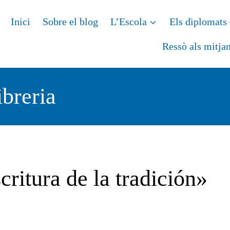
Inici
Sobre el blog
L’Escola
Els diplomats 
Ressò als mitja
ibreria
critura de la tradición»