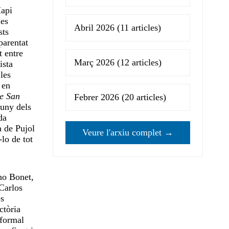
Mapi
ies
Abril 2026
(11 articles)
sts
parentat
t entre
Març 2026
(12 articles)
ista
les
 en
de San
Febrer 2026
(20 articles)
luny dels
da
a de Pujol
Veure l'arxiu complet →
-lo de tot
ano Bonet,
Carlos
es
ctòria
 formal