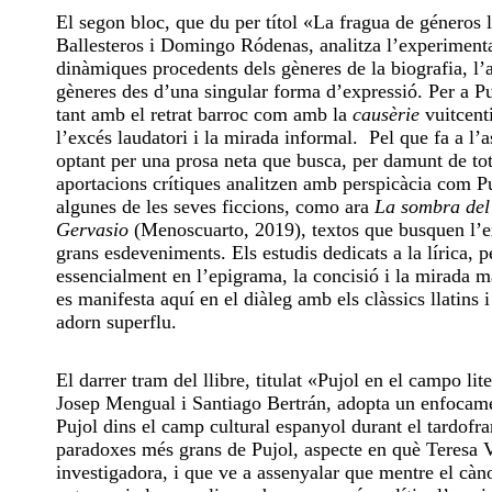
El segon bloc, que du per títol «La fragua de géneros li
Ballesteros i Domingo Ródenas, analitza l’experimenta
dinàmiques procedents dels gèneres de la biografia, l’as
gèneres des d’una singular forma d’expressió. Per a Puj
tant amb el retrat barroc com amb la
causèrie
vuitcenti
l’excés laudatori i la mirada informal. Pel que fa a l’
optant per una prosa neta que busca, per damunt de tot,
aportacions crítiques analitzen amb perspicàcia com Puj
algunes de les seves ficcions, como ara
La sombra del
Gervasio
(Menoscuarto, 2019), textos que busquen l’ex
grans esdeveniments. Els estudis dedicats a la lírica, 
essencialment en l’epigrama, la concisió i la mirada m
es manifesta aquí en el diàleg amb els clàssics llatins i
adorn superflu.
El darrer tram del llibre, titulat «Pujol en el campo li
Josep Mengual i Santiago Bertrán, adopta un enfocamen
Pujol dins el camp cultural espanyol durant el tardofra
paradoxes més grans de Pujol, aspecte en què Teresa Va
investigadora, i que ve a assenyalar que mentre el cà