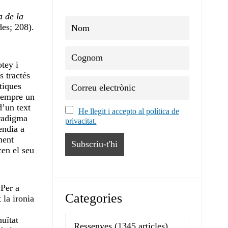
a de la
es; 208).
tey i
s tractés
tiques
 sempre un
d’un text
He llegit i accepto al política de
aradigma
privacitat.
endia a
ment
cen el seu
 Per a
Categories
 la ironia
nuïtat
Ressenyes
(1345 articles)