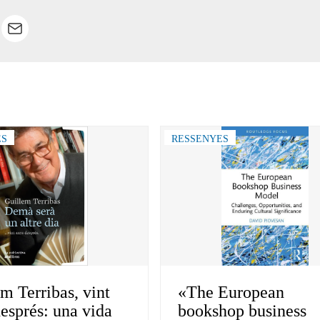
ES
RESSENYES
m Terribas, vint
«The European
esprés: una vida
bookshop business