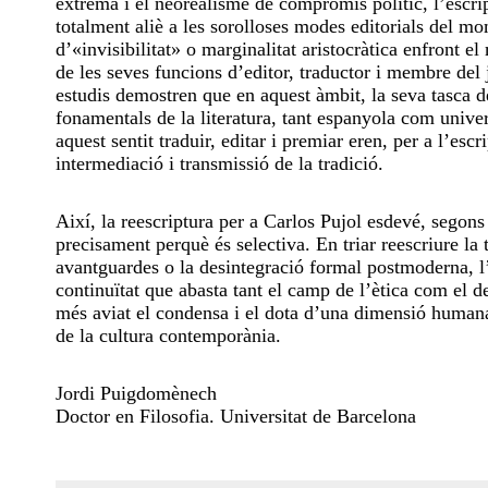
extrema i el neorealisme de compromís polític, l’escrip
totalment aliè a les sorolloses modes editorials del 
d’«invisibilitat» o marginalitat aristocràtica enfront e
de les seves funcions d’editor, traductor i membre del 
estudis demostren que en aquest àmbit, la seva tasca de
fonamentals de la literatura, tant espanyola com univer
aquest sentit traduir, editar i premiar eren, per a l’esc
intermediació i transmissió de la tradició.
Així, la reescriptura per a Carlos Pujol esdevé, segons e
precisament perquè és selectiva. En triar reescriure la 
avantguardes o la desintegració formal postmoderna, l’a
continuïtat que abasta tant el camp de l’ètica com el de 
més aviat el condensa i el dota d’una dimensió humana 
de la cultura contemporània.
Jordi Puigdomènech
Doctor en Filosofia. Universitat de Barcelona