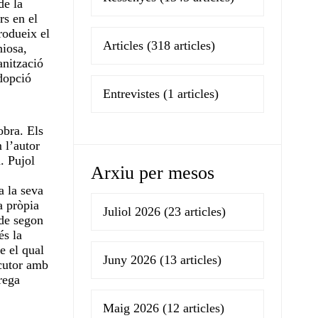
de la
rs en el
trodueix el
Articles
(318 articles)
niosa,
anització
adopció
ni.
Entrevistes
(1 articles)
obra. Els
 l’autor
. Pujol
Arxiu per mesos
a la seva
a pròpia
Juliol 2026
(23 articles)
 de segon
és la
e el qual
Juny 2026
(13 articles)
ocutor amb
rega
Maig 2026
(12 articles)