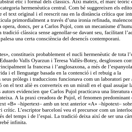
bstrat ètic i formal dels clàssics. Així mateix, el marc teòric 
 a categoria hermenèutica central. Com bé suggereixen els edito
l text original i el reescrit rau en la distància crítica que in
articula primordialment a través d’una ironia refinada, malenco
ra opera, doncs, per a Carlos Pujol, com un mecanisme d’hum
 tradició clàssica sense agenollar-se davant seu, facilitant l’
er-se palesa una certa consciència del desencís contempora
es», constitueix probablement el nucli hermenèutic de tota l’
, Eduardo Valls Oyarzun i Teresa Vallès-Botey, desglossen com
principalment la francesa i l’anglosaxona, a més de l’espanyola
ida i el llenguatge basada en la contenció i el rebuig a la
s seus pròlegs i traduccions funcionava com un laboratori per 
ó on el text aliè es converteix en un mirall en el qual assajar l
s autors evidencien que Carlos Pujol practicava una literatura
 mateixa. A la praxi creadora de Pujol, el fenomen predominant 
n text «B» –hipertext– amb un text anterior «A» –hipotext– sobr
 crític. L’escriptor barceloní veu el precursor com un interl
és del temps i de l’espai. La tradició deixa així de ser una càr
ebé infinita.