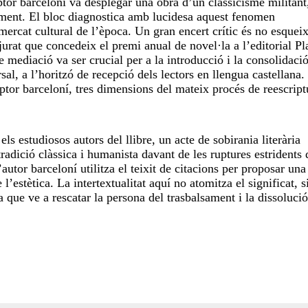
tor barceloní va desplegar una obra d’un classicisme militant,
moment. El bloc diagnostica amb lucidesa aquest fenomen
l mercat cultural de l’època. Un gran encert crític és no esquei
jurat que concedeix el premi anual de novel·la a l’editorial Pl
 mediació va ser crucial per a la introducció i la consolidaci
sal, a l’horitzó de recepció dels lectors en llengua castellana.
riptor barceloní, tres dimensions del mateix procés de reescript
ls estudiosos autors del llibre, un acte de sobirania literària
tradició clàssica i humanista davant de les ruptures estridents 
utor barceloní utilitza el teixit de citacions per proposar una
l’estètica. La intertextualitat aquí no atomitza el significat, 
que ve a rescatar la persona del trasbalsament i la dissolució