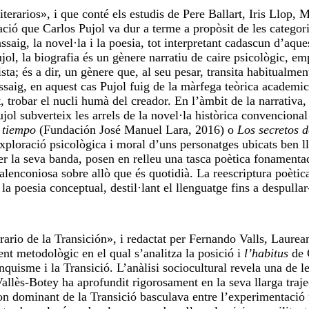
terarios», i que conté els estudis de Pere Ballart, Iris Llop, 
ció que Carlos Pujol va dur a terme a propòsit de les categor
saig, la novel·la i la poesia, tot interpretant cadascun d’aque
ol, la biografia és un gènere narratiu de caire psicològic, em
sta; és a dir, un gènere que, al seu pesar, transita habitualmen
assaig, en aquest cas Pujol fuig de la màrfega teòrica academic
 trobar el nucli humà del creador. En l’àmbit de la narrativa, 
ol subverteix les arrels de la novel·la històrica convencional
 tiempo
(Fundación José Manuel Lara, 2016) o
Los secretos 
ploració psicològica i moral d’uns personatges ubicats ben l
per la seva banda, posen en relleu una tasca poètica fonamenta
alenconiosa sobre allò que és quotidià. La reescriptura poètic
 la poesia conceptual, destil·lant el llenguatge fins a despullar
terario de la Transición», i redactat per Fernando Valls, Laure
t metodològic en el qual s’analitza la posició i
l’habitus
de 
nquisme i la Transició. L’anàlisi sociocultural revela una de l
llès-Botey ha aprofundit rigorosament en la seva llarga traje
non dominant de la Transició basculava entre l’experimentació