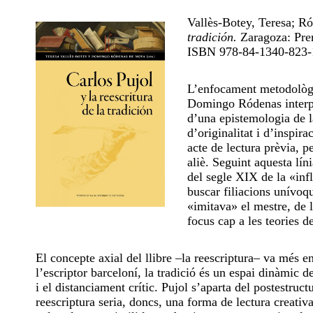
Vallès-Botey, Teresa; 
tradición.
Zaragoza: Pren
ISBN 978-84-1340-823-1
L’enfocament metodològic
Domingo Ródenas interpre
d’una epistemologia de l
d’originalitat i d’inspi
acte de lectura prèvia, 
aliè. Seguint aquesta lín
del segle XIX de la «infl
buscar filiacions unívoqu
«imitava» el mestre, de l
focus cap a les teories de 
El concepte axial del llibre –la reescriptura– va més en
l’escriptor barceloní, la tradició és un espai dinàmic de
i el distanciament crític. Pujol s’aparta del postestruc
reescriptura seria, doncs, una forma de lectura creativ