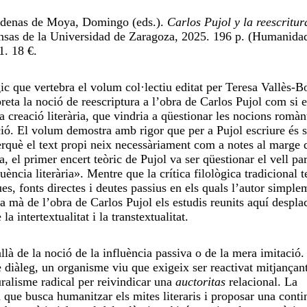
Ródenas de Moya, Domingo (eds.).
Carlos Pujol y la reescritur
sas de la Universidad de Zaragoza, 2025. 196 p. (Humanidad
. 18 €.
 que vertebra el volum col·lectiu editat per Teresa Vallès-Bo
ta la noció de reescriptura a l’obra de Carlos Pujol com si e
a creació literària, que vindria a qüestionar les nocions romàn
ració. El volum demostra amb rigor que per a Pujol escriure és
perquè el text propi neix necessàriament com a notes al marge 
ia, el primer encert teòric de Pujol va ser qüestionar el vell p
uència literària». Mentre que la crítica filològica tradicional t
es, fonts directes i deutes passius en els quals l’autor simple
a mà de l’obra de Carlos Pujol els estudis reunits aquí despla
la intertextualitat i la transtextualitat.
llà de la noció de la influència passiva o de la mera imitació.
 diàleg, un organisme viu que exigeix ​​ser reactivat mitjançant
turalisme radical per reivindicar una
auctoritas
relacional. La
a que busca humanitzar els mites literaris i proposar una conti