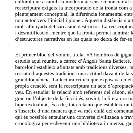
cultural que assimili la modernitat sense renunciar al su
reescriptura exigeix ​​la incorporació de la ironia com
plantejament conceptual, la diferència fonamental entre e
nou autor vers l’inicial i pioner. Aquesta distància s’
molt allunyada del sarcasme destructor. La reescriptu
i desmitificació, mentre que la ironia permet admirar la
d‘estructures narratives en les quals no deixa de f
El primer bloc del volum, titulat «A hombros de gigant
estudis aquí reunits, a càrrec d’Àngels Santa Bañeres
barceloní estableix afinitats amb tradicions diverses, 
rescata d’aquestes tradicions una actitud davant de la v
grandiloqüència. La lectura crítica que exposava en el
pròpia creació, sent la reescriptura un acte d’apropiaci
veu. En estudiar la relació amb referents del cànon, el
grau on l’objecte de la ficció és, sovint, la literatura
hipertextualitat, és a dir, tota relació que estableix u
s’insereix d’una manera que va més enllà del comentari
qui és possible entaular una conversa civilitzada a trav
cronològica per esdevenir una biblioteca immensa, gair