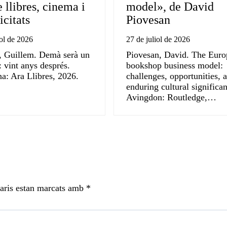
e llibres, cinema i
model», de David
citats
Piovesan
iol de 2026
27 de juliol de 2026
, Guillem. Demà serà un
Piovesan, David. The Eur
a: vint anys després.
bookshop business model:
a: Ara Llibres, 2026.
challenges, opportunities, 
enduring cultural significa
Avingdon: Routledge,…
aris estan marcats amb
*