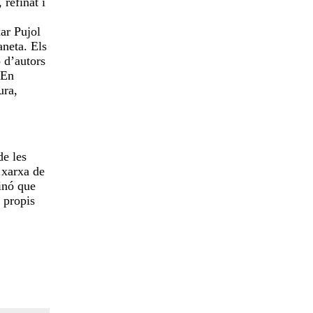
 refinat i
xar Pujol
aneta. Els
ó d’autors
 En
ura,
de les
 xarxa de
sinó que
 propis