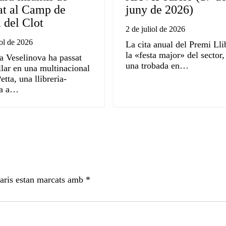
at al Camp de
juny de 2026)
 del Clot
2 de juliol de 2026
iol de 2026
La cita anual del Premi Llib
la «festa major» del sector,
a Veselinova ha passat
una trobada en…
llar en una multinacional
etta, una llibreria-
ia a…
aris estan marcats amb
*