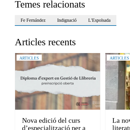
Temes relacionats
Fe Fernández
Indignació
L'Espolsada
Articles recents
ARTICLES
ARTICLES
Nova edició del curs
La nov
d’especialització per a
litera