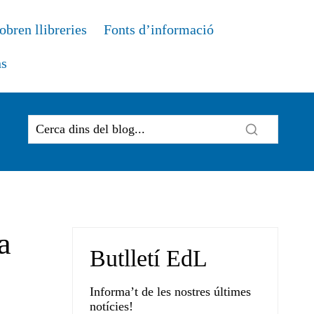
obren llibreries
Fonts d’informació
ns
a
Butlletí EdL
Informa’t de les nostres últimes
notícies!