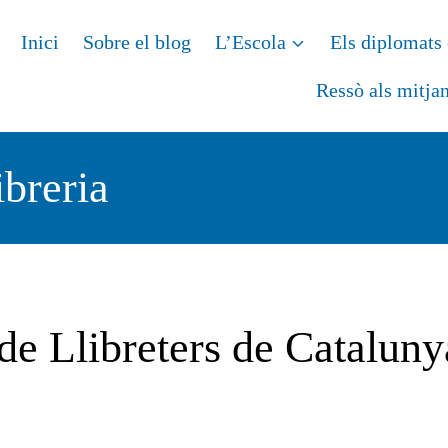
Inici
Sobre el blog
L’Escola
Els diplomats 
Ressò als mitja
ibreria
e Llibreters de Cataluny