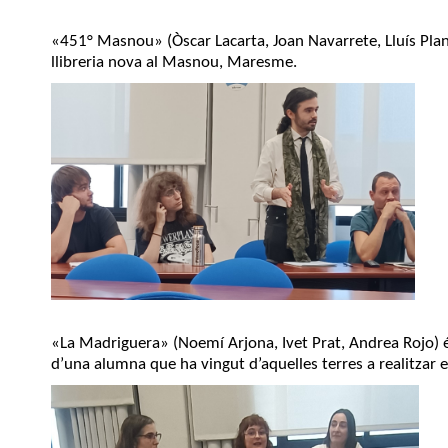
«451
°
Masnou» (Òscar Lacarta, Joan Navarrete, Lluís Plan
llibreria nova al Masnou, Maresme.
«La Madriguera» (Noemí Arjona, Ivet Prat, Andrea Rojo) és
d’una alumna que ha vingut d’aquelles terres a realitzar e