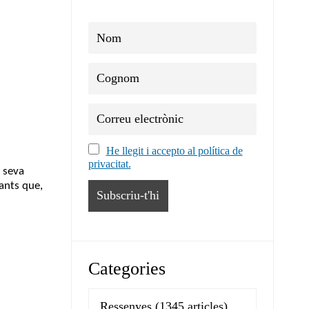
He llegit i accepto al política de
privacitat.
a seva
iants que,
Categories
Ressenyes
(1345 articles)