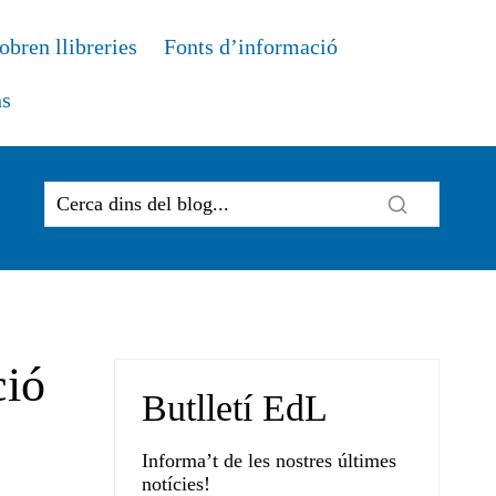
obren llibreries
Fonts d’informació
ns
ció
Butlletí EdL
Informa’t de les nostres últimes
notícies!