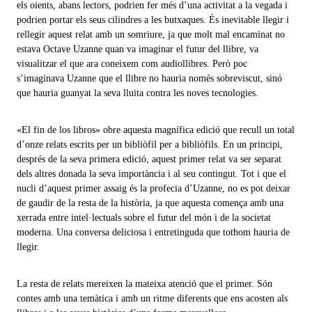
els oients, abans lectors, podrien fer més d’una activitat a la vegada i
podrien portar els seus cilindres a les butxaques. És inevitable llegir i
rellegir aquest relat amb un somriure, ja que molt mal encaminat no
estava Octave Uzanne quan va imaginar el futur del llibre, va
visualitzar el que ara coneixem com audiollibres. Però poc
s’imaginava Uzanne que el llibre no hauria només sobreviscut, sinó
que hauria guanyat la seva lluita contra les noves tecnologies.
«El fin de los libros» obre aquesta magnífica edició que recull un total
d’onze relats escrits per un bibliòfil per a bibliòfils. En un principi,
després de la seva primera edició, aquest primer relat va ser separat
dels altres donada la seva importància i al seu contingut. Tot i que el
nucli d’aquest primer assaig és la profecia d’Uzanne, no es pot deixar
de gaudir de la resta de la història, ja que aquesta comença amb una
xerrada entre intel·lectuals sobre el futur del món i de la societat
moderna. Una conversa deliciosa i entretinguda que tothom hauria de
llegir.
La resta de relats mereixen la mateixa atenció que el primer. Són
contes amb una temàtica i amb un ritme diferents que ens acosten als