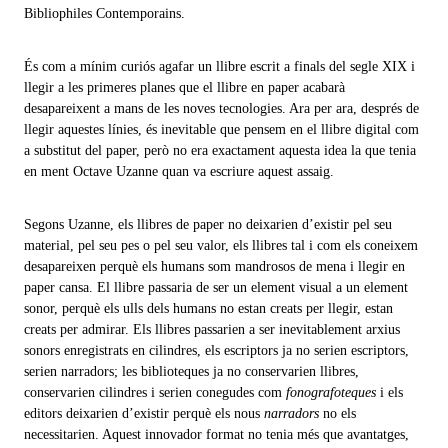
Bibliophiles Contemporains.
És com a mínim curiós agafar un llibre escrit a finals del segle XIX i
llegir a les primeres planes que el llibre en paper acabarà
desapareixent a mans de les noves tecnologies. Ara per ara, després de
llegir aquestes línies, és inevitable que pensem en el llibre digital com
a substitut del paper, però no era exactament aquesta idea la que tenia
en ment Octave Uzanne quan va escriure aquest assaig.
Segons Uzanne, els llibres de paper no deixarien d’existir pel seu
material, pel seu pes o pel seu valor, els llibres tal i com els coneixem
desapareixen perquè els humans som mandrosos de mena i llegir en
paper cansa. El llibre passaria de ser un element visual a un element
sonor, perquè els ulls dels humans no estan creats per llegir, estan
creats per admirar. Els llibres passarien a ser inevitablement arxius
sonors enregistrats en cilindres, els escriptors ja no serien escriptors,
serien narradors; les biblioteques ja no conservarien llibres,
conservarien cilindres i serien conegudes com
fonografoteques
i els
editors deixarien d’existir perquè els nous
narradors
no els
necessitarien. Aquest innovador format no tenia més que avantatges,