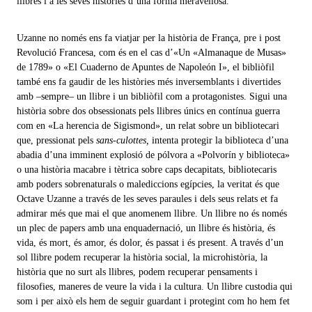
llibres i a les seves històries d’una forma meravellosa.
Uzanne no només ens fa viatjar per la història de França, pre i post
Revolució Francesa, com és en el cas d’«Un «Almanaque de Musas»
de 1789» o «El Cuaderno de Apuntes de Napoleón I», el bibliòfil
també ens fa gaudir de les històries més inversemblants i divertides
amb –sempre– un llibre i un bibliòfil com a protagonistes. Sigui una
història sobre dos obsessionats pels llibres únics en contínua guerra
com en «La herencia de Sigismond», un relat sobre un bibliotecari
que, pressionat pels
sans-culottes,
intenta protegir la biblioteca d’una
abadia d’una imminent explosió de pólvora a «Polvorín y biblioteca»
o una història macabre i tètrica sobre caps decapitats, bibliotecaris
amb poders sobrenaturals o malediccions egípcies, la veritat és que
Octave Uzanne a través de les seves paraules i dels seus relats et fa
admirar més que mai el que anomenem llibre. Un llibre no és només
un plec de papers amb una enquadernació, un llibre és història, és
vida, és mort, és amor, és dolor, és passat i és present. A través d’un
sol llibre podem recuperar la història social, la microhistòria, la
història que no surt als llibres, podem recuperar pensaments i
filosofies, maneres de veure la vida i la cultura. Un llibre custodia qui
som i per això els hem de seguir guardant i protegint com ho hem fet