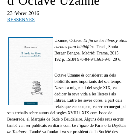
d’Octave Uzanne
23 febrer 2016
RESSENYES
Uzanne, Octave.
El fin de los libros y otros
cuentos para bibliófilos
. Trad., Sonia
Berger Bengoa. Madrid: Trama, 2015.
192 p. ISBN 978-84-941661-9-8. 20 €.
Octave Uzanne és considerat un dels
bibliòfils més importants del seu temps.
Nascut a mig camí del segle XIX, va
dedicar la seva vida a les lletres i als
llibres. Entre les seves obres, a part dels
relats que ens ocupen, va ser reconegut pel
seus treballs sobre autors del segles XVIII i XIX com Isaac de
Benserade, el Marquès de Sade o Baudelaire. Alguns dels seus escrits
també van ser publicats en diaris com
Le Figaro
de París o la
Dépêche
de Toulouse
. També va fundar i va ser president de la Société des