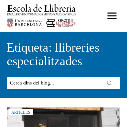
Vés
al
contingut
Etiqueta: llibreries
especialitzades
ARTICLES