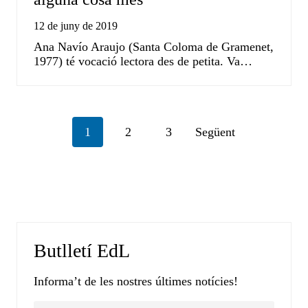
12 de juny de 2019
Ana Navío Araujo (Santa Coloma de Gramenet,
1977) té vocació lectora des de petita. Va…
Posts
1
2
3
Següent
navigation
Butlletí EdL
Informa’t de les nostres últimes notícies!