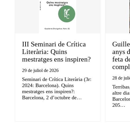
III Seminari de Crítica
Guille
Literària: Quins
anys d
mestratges ens inspiren?
feta d
compli
29 de juliol de 2026
28 de jul
Seminari de Crítica Literària (3r:
2024: Barcelona). Quins
Terribas
mestratges ens inspiren?:
altre di
Barcelona, 2 d’octubre de…
Barcelon
205…