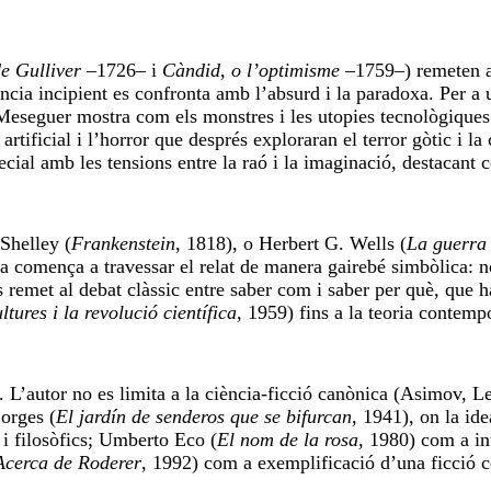
de Gulliver
‒1726‒ i
Càndid, o l’optimisme
‒1759‒) remeten 
ència incipient es confronta amb l’absurd i la paradoxa. Per a 
: Meseguer mostra com els monstres i les utopies tecnològiques
rtificial i l’horror que després exploraran el terror gòtic i la 
ecial amb les tensions entre la raó i la imaginació, destacant 
Shelley (
Frankenstein
, 1818), o Herbert G. Wells (
La guerra 
a comença a travessar el relat de manera gairebé simbòlica: n
 remet al debat clàssic entre saber com i saber per què, que h
ltures i la revolució científica
, 1959) fins a la teoria contemp
re. L’autor no es limita a la ciència-ficció canònica (Asimov, L
orges (
El jardín de senderos que se bifurcan
, 1941), on la ide
i filosòfics; Umberto Eco (
El nom de la rosa
, 1980) com a in
Acerca de Roderer
, 1992) com a exemplificació d’una ficció c