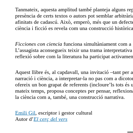
Tanmateix, aquesta amplitud també planteja alguns repte
presència de certs textos o autors pot semblar arbitràri
afinitats de cadascú. Això, emperò, més que un defecte
ciència i ficció es revela com una construcció històrica
Ficciones con ciencia
funciona simultàniament com a gui
L’assagista aconsegueix teixir una trama interpretativa
reflexió sobre com la literatura ha participat activamen
Aquest llibre és, al capdavall, una invitació –tant per a
narració i ciència, a interpretar-la no pas com a dicot
ofereix un bon grapat de referents (incloure’ls tots és 
mateix temps, proposa conceptes per pensar, reflexionar i
la ciència com a, també, una construcció narrativa.
Emili Gil
, escriptor i gestor cultural
Autor d’
El cerç del vers