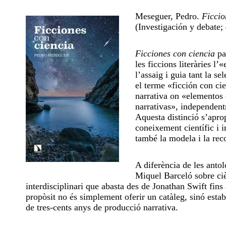
Meseguer, Pedro.
Ficcio
(Investigación y debate
Ficciones con ciencia
pa
les ficcions literàries l
l’assaig i guia tant la s
el terme «ficción con ci
narrativa on «elementos 
narrativas», independentm
Aquesta distinció s’aprop
coneixement científic i im
també la modela i la rec
A diferència de les antol
Miquel Barceló sobre ciè
interdisciplinari que abasta des de Jonathan Swift fin
propòsit no és simplement oferir un catàleg, sinó establi
de tres-cents anys de producció narrativa.