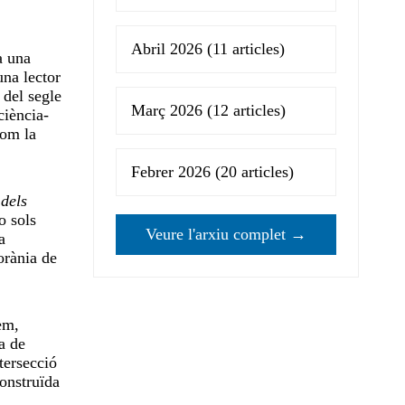
Abril 2026
(11 articles)
a una
una lector
 del segle
Març 2026
(12 articles)
ciència-
com la
Febrer 2026
(20 articles)
dels
o sols
Veure l'arxiu complet →
a
orània de
em,
a de
tersecció
onstruïda