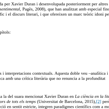
ada per Xavier Duran i desenvolupada posteriorment per altres
sentimental
, Pagès, 2008), que han analitzat amb especial fino
fic i el discurs literari, i que ofereixen un marc teòric idoni pe
pítols:
i interpretacions contextuals. Aquesta doble veu –analítica i
ica amb una crítica literària que no renuncia a la profunditat
a la del suara mencionat Xavier Duran en
La ciència en la li
tors de tots els temps
(Universitat de Barcelona, 2015),
[2]
però
ció en sentit estricte, integren paradigmes científics com a m