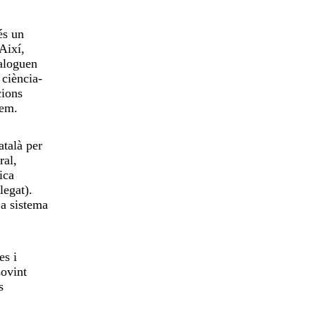
és un
Així,
aloguen
 ciència-
cions
Lem.
atalà per
ral,
ica
legat).
 a sistema
es i
sovint
s