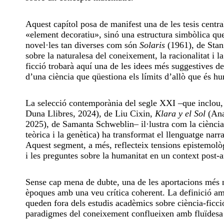
Aquest capítol posa de manifest una de les tesis central
«element decoratiu», sinó una estructura simbòlica qu
novel·les tan diverses com són
Solaris
(1961), de Sta
sobre la naturalesa del coneixement, la racionalitat i la
ficció trobarà aquí una de les idees més suggestives 
d’una ciència que qüestiona els límits d’allò que és hu
La selecció contemporània del segle XXI –que inclou, 
Duna Llibres, 2024), de Liu Cixin,
Klara y el Sol
(Ana
2025), de Samanta Schweblin– il·lustra com la ciència c
teòrica i la genètica) ha transformat el llenguatge narrat
Aquest segment, a més, reflecteix tensions epistemològ
i les preguntes sobre la humanitat en un context post-a
Sense cap mena de dubte, una de les aportacions més n
èpoques amb una veu crítica coherent. La definició am
queden fora dels estudis acadèmics sobre ciència-ficció, 
paradigmes del coneixement conflueixen amb fluïdesa i