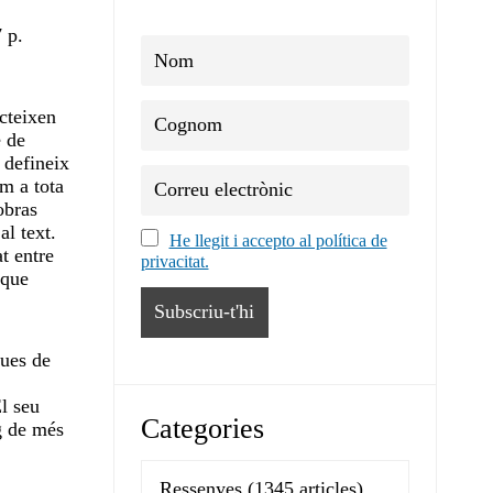
 p.
cteixen
e de
 defineix
om a tota
obras
al text.
He llegit i accepto al política de
t entre
privacitat.
 que
ques de
l seu
Categories
rg de més
Ressenyes
(1345 articles)