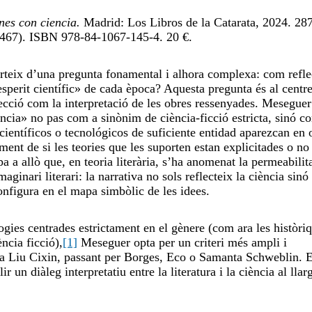
nes con ciencia.
Madrid: Los Libros de la Catarata, 2024. 287
; 467). ISBN 978-84-1067-145-4. 20 €.
rteix d’una pregunta fonamental i alhora complexa: com refle
’«esperit científic» de cada època? Aquesta pregunta és al centr
elecció com la interpretació de les obres ressenyades. Meseguer
encia» no pas com a sinònim de ciència-ficció estricta, sinó c
científicos o tecnológicos de suficiente entidad aparezcan en 
ent de si les teories que les suporten estan explicitades o no 
a a allò que, en teoria literària, s’ha anomenat la permeabilita
aginari literari: la narrativa no sols reflecteix la ciència sinó
onfigura en el mapa simbòlic de les idees.
ogies centrades estrictament en el gènere (com ara les històri
ncia ficció),
[1]
Meseguer opta per un criteri més ampli i
s a Liu Cixin, passant per Borges, Eco o Samanta Schweblin. E
r un diàleg interpretatiu entre la literatura i la ciència al lla