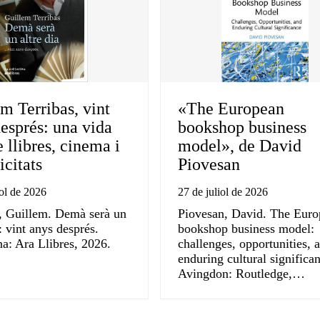
m Terribas, vint
«The European
esprés: una vida
bookshop business
e llibres, cinema i
model», de David
citats
Piovesan
iol de 2026
27 de juliol de 2026
, Guillem. Demà serà un
Piovesan, David. The Eur
a: vint anys després.
bookshop business model:
a: Ara Llibres, 2026.
challenges, opportunities, 
enduring cultural significa
Avingdon: Routledge,…