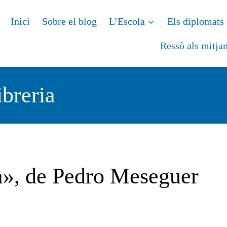
Inici
Sobre el blog
L’Escola
Els diplomats 
Ressò als mitja
ibreria
a», de Pedro Meseguer