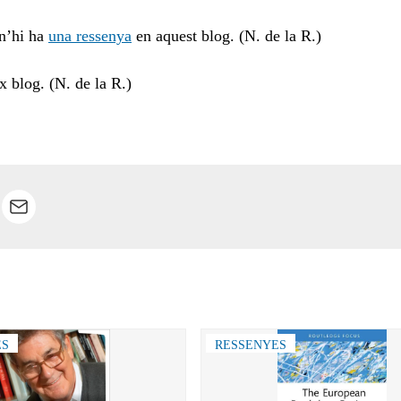
 n’hi ha
una ressenya
en aquest blog. (N. de la R.)
x blog. (N. de la R.)
ES
RESSENYES