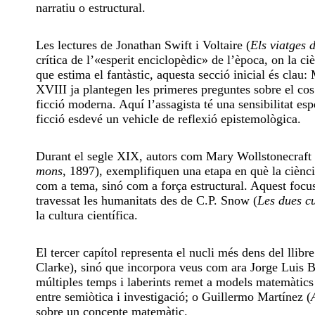
narratiu o estructural.
Les lectures de Jonathan Swift i Voltaire (
Els viatges 
crítica de l’«esperit enciclopèdic» de l’època, on la ci
que estima el fantàstic, aquesta secció inicial és clau
XVIII ja plantegen les primeres preguntes sobre el cos a
ficció moderna. Aquí l’assagista té una sensibilitat esp
ficció esdevé un vehicle de reflexió epistemològica.
Durant el segle XIX, autors com Mary Wollstonecraft 
mons
, 1897), exemplifiquen una etapa en què la ciènci
com a tema, sinó com a força estructural. Aquest focus
travessat les humanitats des de C.P. Snow (
Les dues cu
la cultura científica.
El tercer capítol representa el nucli més dens del llib
Clarke), sinó que incorpora veus com ara Jorge Luis B
múltiples temps i laberints remet a models matemàtics 
entre semiòtica i investigació; o Guillermo Martínez (
sobre un concepte matemàtic.