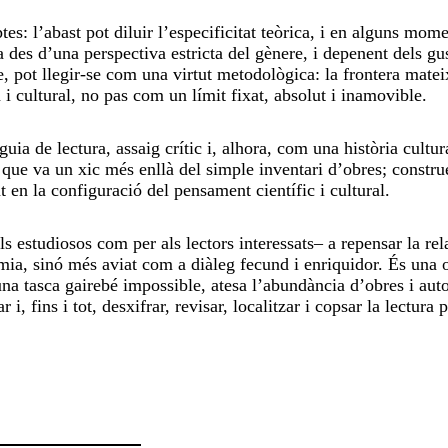
s: l’abast pot diluir l’especificitat teòrica, i en alguns mome
a des d’una perspectiva estricta del gènere, i depenent dels gus
, pot llegir-se com una virtut metodològica: la frontera matei
 i cultural, no pas com un límit fixat, absolut i inamovible.
a de lectura, assaig crític i, alhora, com una història cultur
 que va un xic més enllà del simple inventari d’obres; constru
t en la configuració del pensament científic i cultural.
ls estudiosos com per als lectors interessats– a repensar la rel
omia, sinó més aviat com a diàleg fecund i enriquidor. És una 
una tasca gairebé impossible, atesa l’abundància d’obres i autor
, fins i tot, desxifrar, revisar, localitzar i copsar la lectura 