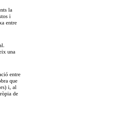
nts la
tos i
xa entre
al.
eix una
ació entre
obra que
s) i, al
pròpia de