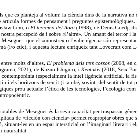
s que es planteja al volum: la ciència dins de la narrativa no 
e articula formes de pensament i preguntes epistemològiques. 
nisław Lem, o
El teorema del lloro
(1998), de Denis Guedj, di
 nostra percepció de i sobre «l’altre». Un amant del terror i la
de Meseguer: que el «monstre» o l’«alienígena» són representa
mà (i/o ètic), i aquesta lectura enriqueix tant Lovecraft com 
entre molts d’altres,
El problema dels tres cossos
(2008, en c
grama, 2021), de Kazuo Ishiguro, i
Kentukis
(2018, Seix Bar
ontemporània (especialment la intel·ligència artificial, la fís
iu i els horitzons de sentit (i també, sovint, del sentit de tot p
iques prou actuals: l’ètica de les tecnologies, l’ecologia com
ntropocèntric.
otables de Meseguer és la seva capacitat per traspassar gèner
pliada de «ficción con ciencia» permet reapropiar obres que 
situant-les en un espai intersticial on l’imaginari literari i el
 naturalitat.