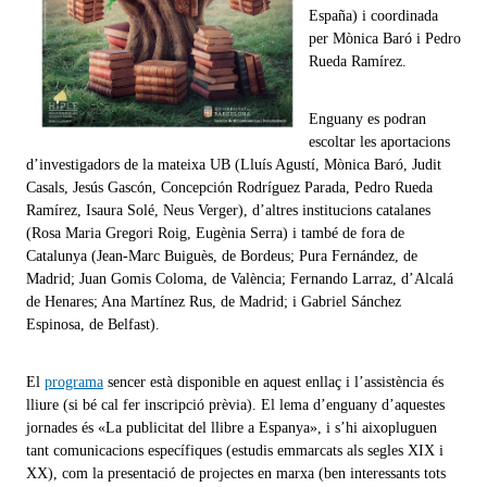
España) i coordinada
per Mònica Baró i Pedro
Rueda Ramírez.
Enguany es podran
escoltar les aportacions
d’investigadors de la mateixa UB (Lluís Agustí, Mònica Baró, Judit
Casals, Jesús Gascón, Concepción Rodríguez Parada, Pedro Rueda
Ramírez, Isaura Solé, Neus Verger), d’altres institucions catalanes
(Rosa Maria Gregori Roig, Eugènia Serra) i també de fora de
Catalunya (Jean-Marc Buiguès, de Bordeus; Pura Fernández, de
Madrid; Juan Gomis Coloma, de València; Fernando Larraz, d’Alcalá
de Henares; Ana Martínez Rus, de Madrid; i Gabriel Sánchez
Espinosa, de Belfast).
El
programa
sencer està disponible en aquest enllaç i l’assistència és
lliure (si bé cal fer inscripció prèvia). El lema d’enguany d’aquestes
jornades és «La publicitat del llibre a Espanya», i s’hi aixopluguen
tant comunicacions específiques (estudis emmarcats als segles XIX i
XX), com la presentació de projectes en marxa (ben interessants tots