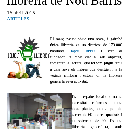
llibreria de Nou Barris
16 abril 2015
ARTICLES
El març passat obria una nova, i gairebé
única llibreria en un districte de 170.000
habitants,
Jojos Llibres
. L’Oscar, el
fundador, té molt clar el seu objectiu,
fomentar la lectura, que tothom pugui tenir
a casa seva els llibres que desitgen i a la
vegada millorar l’entorn on la llibreria
genera la seva activitat.
És un espaiós local que no ha
necessitat reformes, ocupa
dues plantes, una a peu de
carrer de 60 metres quadrats i
un soterrani de 90. És una
llibreria generalista, amb