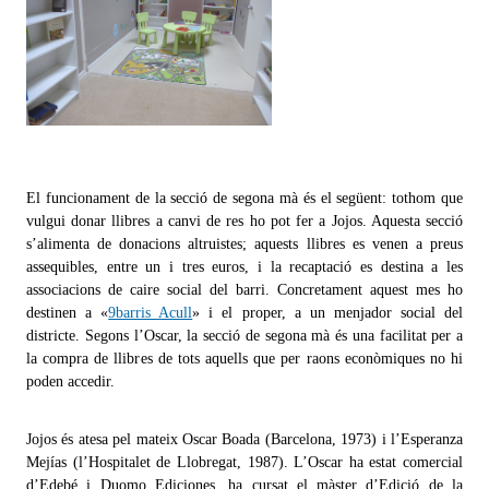
El funcionament de la secció de segona mà és el següent: tothom que
vulgui donar llibres a canvi de res ho pot fer a Jojos. Aquesta secció
s’alimenta de donacions altruistes; aquests llibres es venen a preus
assequibles, entre un i tres euros, i la recaptació es destina a les
associacions de caire social del barri. Concretament aquest mes ho
destinen a «
9barris Acull
» i el proper, a un menjador social del
districte. Segons l’Oscar, la secció de segona mà és una facilitat per a
la compra de llibres de tots aquells que per raons econòmiques no hi
poden accedir.
Jojos és atesa pel mateix Oscar Boada (Barcelona, 1973) i l’Esperanza
Mejías (l’Hospitalet de Llobregat, 1987). L’Oscar ha estat comercial
d’Edebé i Duomo Ediciones, ha cursat el màster d’Edició de la