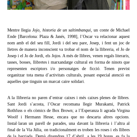
Mentre llegia
Jojo, historia de un saltimbanqui,
un conte de Michael
Ende [Barcelona: Plaza & Janés, 1998], l’Oscar va relacionar aquest
nom amb el del seu fill, Jordi i del seu pare, Josep, i fent un joc de
lletres de manera inconscient va trobar el nom de la llibreria, el Jo de
Josep i el Jo de Jordi, els Jojos. A més de llibres, venen regals literaris,
tasses, bosses, llibretes i marxandatge cultural en forma de ninots que
representen escriptors i/o personatges de ficció. Tenen previst
organitzar tota mena d’activitats culturals, posant especial atenció en
aquelles que tinguin un marcat caire solidari.
A la llibreria no paren d’entrar caixes i més caixes plenes de llibres.
Sant Jordi s’acosta, l’Oscar recomana llegir Murakami, Patrick
Rothfuss o els còmics de Box Brown; a l’Esperanza li agrada Virgina
Woolf i Hermann Hesse, encara que no descarta altres opcions.
Instal·laran un parell de parades, una davant la llibreria i l’altra al
final de la Via Júlia, on tradicionalment es troben les roses i els llibres
de la barriada. Demà divendres 17 d’abril, a les 19 hores, es fa la