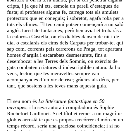
cripta, i ja que hi ets, esmola un parell d’estaques de
fusta; si professes alguna fe, carrega tots els amulets
protectors que en coneguis; i sobretot, agafa roba per a
tots els climes. El teu camí potser començarà a un saló
anglès farcit de fantasmes, però ben aviat et trobaràs a
la calorosa Castella, on els diables dansen de nit i de
dia, o escalaràs els cims dels Carpats per trobar-te, qui
sap com, corrents pels carrerons de Praga, tot apartant
homes d’argila i escarabats desmesurats, fins a
desembocar a les Terres dels Somnis, on exèrcits de
gats combaten criatures d’indescriptible natura. Ja ho
veus, lector, que les meravelles sempre van
acompanyades d’un xic de risc; gràcies als déus, per
tant, que sostens a les teves mans aquesta guia.
El seu nom és
La littérature fantastique en 50
ouvrages
, i la seva autora i compiladora és Sophie
Rochefort-Guillouet. Si el títol et remet a un magnífic
globus aerostàtic que es proposa recórrer el món en un
temps rècord, seria una graciosa coincidència; i si no