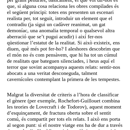
que, si alguna cosa relaciona les obres compilades és
el següent principi: totes ens presenten un escenari
realista per, tot seguit, introduir un element que el
contradiu (ja sigui un cadàver reanimat, un gat
demoníac, una anomalia temporal o qualsevol altra
aberració que se’t pugui acudir) i així fer-nos
qüestionar l’estatut de la realitat. Si això existeix, ens
diuen, què més pot fer-ho? I aleshores descobrim que
el món no és com pensàvem, que hi ha tot un cúmul
de realitats que bateguen silenciades, i heus aquí el
terror que sovint acompanya aquests relats: sentir-nos
abocats a una veritat desconeguda, talment
cavernícoles contemplant la primera de les tempestes.
Malgrat la diversitat de criteris a l’hora de classificar
el gènere (per exemple, Rochefort-Guillouet combina
les teories de Lovecraft i de Todorov), aquest moment
d’esquinçament, de fractura oberta sobre el sentit
comú, és compartit per tots els relats. I això ens porta
al segon punt: si el nostre viatge ens ha de dur a través