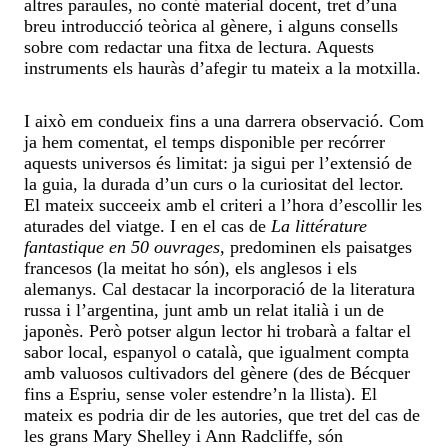
altres paraules, no conté material docent, tret d’una
breu introducció teòrica al gènere, i alguns consells
sobre com redactar una fitxa de lectura. Aquests
instruments els hauràs d’afegir tu mateix a la motxilla.
I això em condueix fins a una darrera observació. Com
ja hem comentat, el temps disponible per recórrer
aquests universos és limitat: ja sigui per l’extensió de
la guia, la durada d’un curs o la curiositat del lector.
El mateix succeeix amb el criteri a l’hora d’escollir les
aturades del viatge. I en el cas de
La littérature
fantastique en 50 ouvrages
, predominen els paisatges
francesos (la meitat ho són), els anglesos i els
alemanys. Cal destacar la incorporació de la literatura
russa i l’argentina, junt amb un relat italià i un de
japonès. Però potser algun lector hi trobarà a faltar el
sabor local, espanyol o català, que igualment compta
amb valuosos cultivadors del gènere (des de Bécquer
fins a Espriu, sense voler estendre’n la llista). El
mateix es podria dir de les autories, que tret del cas de
les grans Mary Shelley i Ann Radcliffe, són