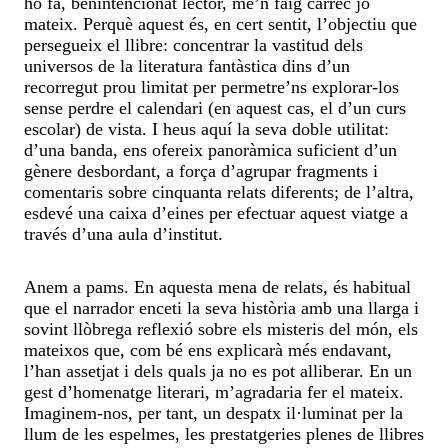
ho fa, benintencionat lector, me’n faig càrrec jo
mateix. Perquè aquest és, en cert sentit, l’objectiu que
persegueix el llibre: concentrar la vastitud dels
universos de la literatura fantàstica dins d’un
recorregut prou limitat per permetre’ns explorar-los
sense perdre el calendari (en aquest cas, el d’un curs
escolar) de vista. I heus aquí la seva doble utilitat:
d’una banda, ens ofereix panoràmica suficient d’un
gènere desbordant, a força d’agrupar fragments i
comentaris sobre cinquanta relats diferents; de l’altra,
esdevé una caixa d’eines per efectuar aquest viatge a
través d’una aula d’institut.
Anem a pams. En aquesta mena de relats, és habitual
que el narrador enceti la seva història amb una llarga i
sovint llòbrega reflexió sobre els misteris del món, els
mateixos que, com bé ens explicarà més endavant,
l’han assetjat i dels quals ja no es pot alliberar. En un
gest d’homenatge literari, m’agradaria fer el mateix.
Imaginem-nos, per tant, un despatx il·luminat per la
llum de les espelmes, les prestatgeries plenes de llibres