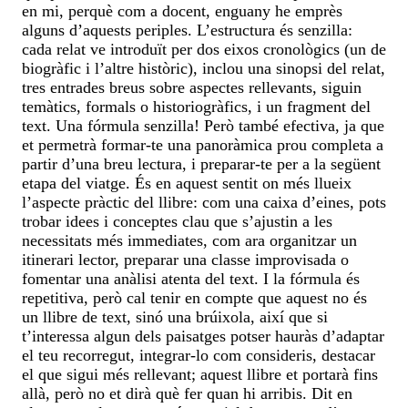
en mi, perquè com a docent, enguany he emprès
alguns d’aquests periples. L’estructura és senzilla:
cada relat ve introduït per dos eixos cronològics (un de
biogràfic i l’altre històric), inclou una sinopsi del relat,
tres entrades breus sobre aspectes rellevants, siguin
temàtics, formals o historiogràfics, i un fragment del
text. Una fórmula senzilla! Però també efectiva, ja que
et permetrà formar-te una panoràmica prou completa a
partir d’una breu lectura, i preparar-te per a la següent
etapa del viatge. És en aquest sentit on més llueix
l’aspecte pràctic del llibre: com una caixa d’eines, pots
trobar idees i conceptes clau que s’ajustin a les
necessitats més immediates, com ara organitzar un
itinerari lector, preparar una classe improvisada o
fomentar una anàlisi atenta del text. I la fórmula és
repetitiva, però cal tenir en compte que aquest no és
un llibre de text, sinó una brúixola, així que si
t’interessa algun dels paisatges potser hauràs d’adaptar
el teu recorregut, integrar-lo com consideris, destacar
el que sigui més rellevant; aquest llibre et portarà fins
allà, però no et dirà què fer quan hi arribis. Dit en