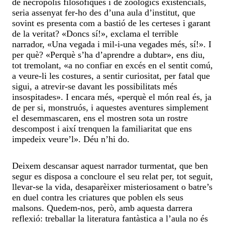
de necròpolis filosòfiques i de zoològics existencials,
seria assenyat fer-ho des d’una aula d’institut, que
sovint es presenta com a bastió de les certeses i garant
de la veritat? «Doncs sí!», exclama el terrible
narrador, «Una vegada i mil-i-una vegades més, sí!». I
per què? «Perquè s’ha d’aprendre a dubtar», ens diu,
tot tremolant, «a no confiar en excés en el sentit comú,
a veure-li les costures, a sentir curiositat, per fatal que
sigui, a atrevir-se davant les possibilitats més
insospitades». I encara més, «perquè el món real és, ja
de per si, monstruós, i aquestes aventures simplement
el desemmascaren, ens el mostren sota un rostre
descompost i així trenquen la familiaritat que ens
impedeix veure’l». Déu n’hi do.
Deixem descansar aquest narrador turmentat, que ben
segur es disposa a concloure el seu relat per, tot seguit,
llevar-se la vida, desaparèixer misteriosament o batre’s
en duel contra les criatures que poblen els seus
malsons. Quedem-nos, però, amb aquesta darrera
reflexió: treballar la literatura fantàstica a l’aula no és