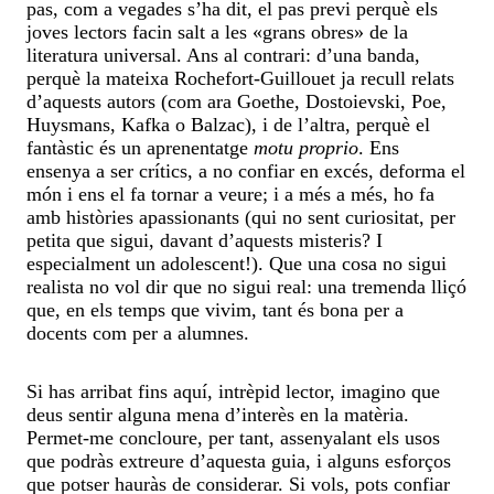
pas, com a vegades s’ha dit, el pas previ perquè els
joves lectors facin salt a les «grans obres» de la
literatura universal. Ans al contrari: d’una banda,
perquè la mateixa Rochefort-Guillouet ja recull relats
d’aquests autors (com ara Goethe, Dostoievski, Poe,
Huysmans, Kafka o Balzac), i de l’altra, perquè el
fantàstic és un aprenentatge
motu proprio
. Ens
ensenya a ser crítics, a no confiar en excés, deforma el
món i ens el fa tornar a veure; i a més a més, ho fa
amb històries apassionants (qui no sent curiositat, per
petita que sigui, davant d’aquests misteris? I
especialment un adolescent!). Que una cosa no sigui
realista no vol dir que no sigui real: una tremenda lliçó
que, en els temps que vivim, tant és bona per a
docents com per a alumnes.
Si has arribat fins aquí, intrèpid lector, imagino que
deus sentir alguna mena d’interès en la matèria.
Permet-me concloure, per tant, assenyalant els usos
que podràs extreure d’aquesta guia, i alguns esforços
que potser hauràs de considerar. Si vols, pots confiar