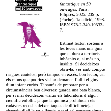
fantastique en 50
ouvrages.
Paris:
Ellipses, 2025. 239 p.
(Poche). 1a edició, 1998.
ISBN 978-2-340-10333-
7.
Estimat lector, sostens a
les teves mans una guia
que et durà a territoris
inhòspits o, si més no,
insòlits. Si decideixes
obrir-la, ves amb compte
i sigues cautelós; però tampoc en excés, bon lector, car
els mons que podries visitar demanen l’ull i el giny
d’un infant curiós. T’hauràs de preparar per a
circumstàncies ben diverses: guarda una bata blanca,
per si mai decideixes visitar els laboratoris d’algun
científic enfollit, ja que la química prohibida i els
cadàvers recosits deixen taques de difícil neteja;
abasteix d’oli la teva llàntia, per si cal penetrar alguna