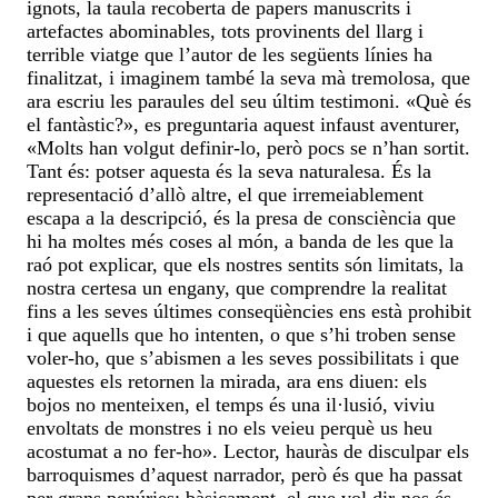
ignots, la taula recoberta de papers manuscrits i
artefactes abominables, tots provinents del llarg i
terrible viatge que l’autor de les següents línies ha
finalitzat, i imaginem també la seva mà tremolosa, que
ara escriu les paraules del seu últim testimoni. «Què és
el fantàstic?», es preguntaria aquest infaust aventurer,
«Molts han volgut definir-lo, però pocs se n’han sortit.
Tant és: potser aquesta és la seva naturalesa. És la
representació d’allò altre, el que irremeiablement
escapa a la descripció, és la presa de consciència que
hi ha moltes més coses al món, a banda de les que la
raó pot explicar, que els nostres sentits són limitats, la
nostra certesa un engany, que comprendre la realitat
fins a les seves últimes conseqüències ens està prohibit
i que aquells que ho intenten, o que s’hi troben sense
voler-ho, que s’abismen a les seves possibilitats i que
aquestes els retornen la mirada, ara ens diuen: els
bojos no menteixen, el temps és una il·lusió, viviu
envoltats de monstres i no els veieu perquè us heu
acostumat a no fer-ho». Lector, hauràs de disculpar els
barroquismes d’aquest narrador, però és que ha passat
per grans penúries; bàsicament, el que vol dir-nos és