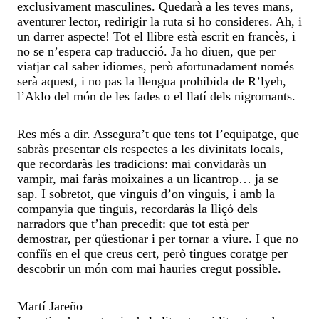
exclusivament masculines. Quedarà a les teves mans,
aventurer lector, redirigir la ruta si ho consideres. Ah, i
un darrer aspecte! Tot el llibre està escrit en francès, i
no se n’espera cap traducció. Ja ho diuen, que per
viatjar cal saber idiomes, però afortunadament només
serà aquest, i no pas la llengua prohibida de R’lyeh,
l’Aklo del món de les fades o el llatí dels nigromants.
Res més a dir. Assegura’t que tens tot l’equipatge, que
sabràs presentar els respectes a les divinitats locals,
que recordaràs les tradicions: mai convidaràs un
vampir, mai faràs moixaines a un licantrop… ja se
sap. I sobretot, que vinguis d’on vinguis, i amb la
companyia que tinguis, recordaràs la lliçó dels
narradors que t’han precedit: que tot està per
demostrar, per qüestionar i per tornar a viure. I que no
confiïs en el que creus cert, però tingues coratge per
descobrir un món com mai hauries cregut possible.
Martí Jareño