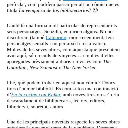
però clar, com podríem passar per alt un còmic que es
titula
La venganza de los bibliotecarios
? 🙂
Gauld té una forma molt particular de representar els
seus personatges. Senzilla, en dirien alguns. No ho
discutirem (també
Calpurnio
, mort recentment, feia
personatges senzills i no per això li resta valor).
Moltes de les seves obres, com aquesta que presentem
avui aquí, són reculls de vinyetes… i moltes d’elles
aparegudes prèviament a diaris i revistes com
The
Guardian
,
New Scientist
o
The New Yorker.
I bé, què podem trobar en aquest nou còmic? Doncs
tires d’humor bibliòfil. És com si fos una continuació
d’
En la cocina con Kafka
,
amb noves tires on se’n riu
descaradament de bibliotecaris, lectors, editors,
llibreters i, sobretot, autors.
Una de les principals novetats respecte les seves obres
anteriors és potser el tema de la pandèmia. Desenes i