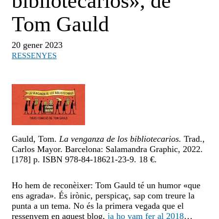
bibliotecarios», de
Tom Gauld
20 gener 2023
RESSENYES
Gauld, Tom.
La venganza de los bibliotecarios.
Trad.,
Carlos Mayor. Barcelona: Salamandra Graphic, 2022.
[178] p. ISBN 978-84-18621-23-9. 18 €.
Ho hem de reconèixer: Tom Gauld té un humor «que
ens agrada». És irònic, perspicaç, sap com treure la
punta a un tema. No és la primera vegada que el
ressenyem en aquest blog,
ja ho vam fer al 2018
…