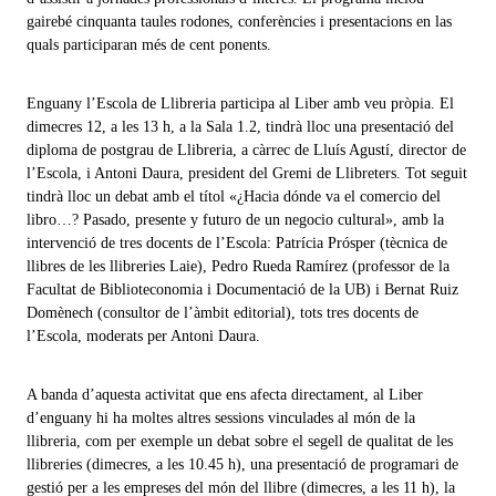
gairebé cinquanta taules rodones, conferències i presentacions en las
quals participaran més de cent ponents.
Enguany l’Escola de Llibreria participa al Liber amb veu pròpia. El
dimecres 12, a les 13 h, a la Sala 1.2, tindrà lloc una presentació del
diploma de postgrau de Llibreria, a càrrec de Lluís Agustí, director de
l’Escola, i Antoni Daura, president del Gremi de Llibreters. Tot seguit
tindrà lloc un debat amb el títol «¿Hacia dónde va el comercio del
libro…? Pasado, presente y futuro de un negocio cultural», amb la
intervenció de tres docents de l’Escola: Patrícia Prósper (tècnica de
llibres de les llibreries Laie), Pedro Rueda Ramírez (professor de la
Facultat de Biblioteconomia i Documentació de la UB) i Bernat Ruiz
Domènech (consultor de l’àmbit editorial), tots tres docents de
l’Escola, moderats per Antoni Daura.
A banda d’aquesta activitat que ens afecta directament, al Liber
d’enguany hi ha moltes altres sessions vinculades al món de la
llibreria, com per exemple un debat sobre el segell de qualitat de les
llibreries (dimecres, a les 10.45 h), una presentació de programari de
gestió per a les empreses del món del llibre (dimecres, a les 11 h), la