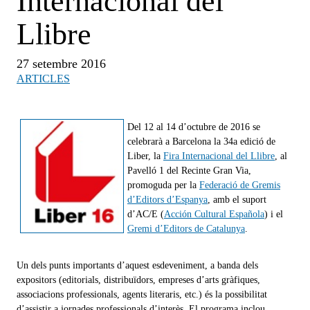
Internacional del
Llibre
27 setembre 2016
ARTICLES
Del 12 al 14 d’octubre de 2016 se
celebrarà a Barcelona la 34a edició de
Liber, la
Fira Internacional del Llibre
, al
Pavelló 1 del Recinte Gran Via,
promoguda per la
Federació de Gremis
d’Editors d’Espanya
, amb el suport
d’AC/E (
Acción Cultural Española
) i el
Gremi d’Editors de Catalunya
.
Un dels punts importants d’aquest esdeveniment, a banda dels
expositors (editorials, distribuïdors, empreses d’arts gràfiques,
associacions professionals, agents literaris, etc.) és la possibilitat
d’assistir a jornades professionals d’interès. El programa inclou