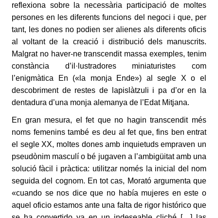
reflexiona sobre la necessària participació de moltes
persones en les diferents funcions del negoci i que, per
tant, les dones no podien ser alienes als diferents oficis
al voltant de la creació i distribució dels manuscrits.
Malgrat no haver-ne transcendit massa exemples, tenim
constància d’il·lustradores miniaturistes com
l’enigmàtica En («la monja Ende») al segle X o el
descobriment de restes de lapislàtzuli i pa d’or en la
dentadura d’una monja alemanya de l’Edat Mitjana.
En gran mesura, el fet que no hagin transcendit més
noms femenins també es deu al fet que, fins ben entrat
el segle XX, moltes dones amb inquietuds empraven un
pseudònim masculí o bé jugaven a l’ambigüitat amb una
solució fàcil i pràctica: utilitzar només la inicial del nom
seguida del cognom. En tot cas, Morató argumenta que
«cuando se nos dice que no había mujeres en este o
aquel oficio estamos ante una falta de rigor histórico que
se ha convertido ya en un indeseable cliché […] las