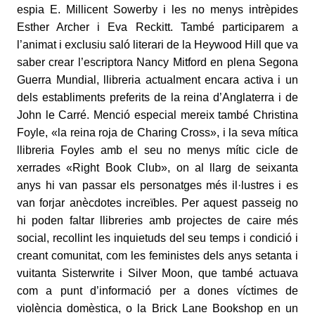
espia E. Millicent Sowerby i les no menys intrèpides
Esther Archer i Eva Reckitt. També participarem a
l’animat i exclusiu saló literari de la Heywood Hill que va
saber crear l’escriptora Nancy Mitford en plena Segona
Guerra Mundial, llibreria actualment encara activa i un
dels establiments preferits de la reina d’Anglaterra i de
John le Carré. Menció especial mereix també Christina
Foyle, «la reina roja de Charing Cross», i la seva mítica
llibreria Foyles amb el seu no menys mític cicle de
xerrades «Right Book Club», on al llarg de seixanta
anys hi van passar els personatges més il·lustres i es
van forjar anècdotes increïbles. Per aquest passeig no
hi poden faltar llibreries amb projectes de caire més
social, recollint les inquietuds del seu temps i condició i
creant comunitat, com les feministes dels anys setanta i
vuitanta Sisterwrite i Silver Moon, que també actuava
com a punt d’informació per a dones víctimes de
violència domèstica, o la Brick Lane Bookshop en un