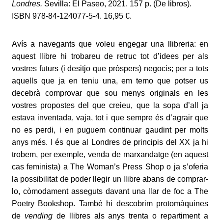
Londres.
Sevilla: El Paseo, 2021. 157 p. (De libros).
ISBN 978-84-124077-5-4. 16,95 €.
Avís a navegants que voleu engegar una llibreria: en
aquest llibre hi trobareu de retruc tot d’idees per als
vostres futurs (i desitjo que pròspers) negocis; per a tots
aquells que ja en teniu una, em temo que potser us
decebrà comprovar que sou menys originals en les
vostres propostes del que creieu, que la sopa d’all ja
estava inventada, vaja, tot i que sempre és d’agrair que
no es perdi, i en puguem continuar gaudint per molts
anys més. I és que al Londres de principis del XX ja hi
trobem, per exemple, venda de marxandatge (en aquest
cas feminista) a The Woman’s Press Shop o ja s’oferia
la possibilitat de poder llegir un llibre abans de comprar-
lo, còmodament asseguts davant una llar de foc a The
Poetry Bookshop. També hi descobrim protomàquines
de
vending
de llibres als anys trenta o repartiment a