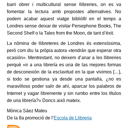
barri obrer i multicultural sense llibreries, on es va
fomentar la lectura amb propostes alternatives. No
podem acabar aquest viatge bibliòfil en el temps a
Londres sense deixar de visitar Persephone Books, The
Second Shelf o la Tales from the Moon, de tant d’èxit.
La nòmina de llibreteres de Londres és extensíssima,
però com diu la pròpia autora «tendrán que esperar otra
ocasión». Mentrestant, no deixem d’anar a les llibreries
perquè «ir a una librería es una de las mejores formas
de desconexión de la esclavitud en la que vivimos […],
si todo se gestiona ya desde una pantalla, ¿no es
maravilloso poder salir de ahí, aparcar los palabros de
Internet y vagar libremente y sin rumbo entre los títulos
de una librería?» Doncs això mateix.
Mònica Sáez Mateu
De la 8a promoció de l’
Escola de Llibreria