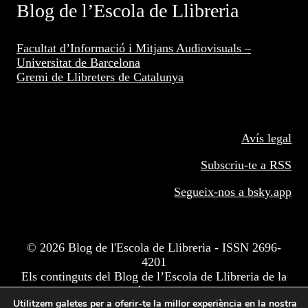
Blog de l’Escola de Llibreria
Facultat d’Informació i Mitjans Audiovisuals –
Universitat de Barcelona
Gremi de Llibreters de Catalunya
Avís legal
Subscriu-te a RSS
Segueix-nos a
bsky.app
© 2026 Blog de l'Escola de Llibreria - ISSN 2696-
4201
Els continguts del Blog de l’Escola de Llibreria de la
Facultat d'Informació i Mitjans Audiovisuals de
Utilitzem galetes per a oferir-te la millor experiència en la nostra
Barcelona estan subjectes a una llicència BY-NC-ND