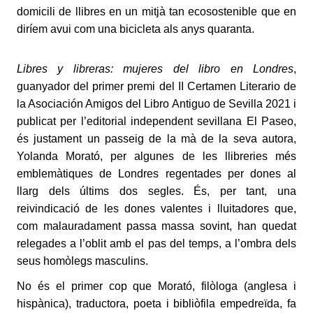
domicili de llibres en un mitjà tan ecosostenible que en
diríem avui com una bicicleta als anys quaranta.
Libres y libreras: mujeres del libro en Londres
,
guanyador del primer premi del II Certamen Literario de
la Asociación Amigos del Libro Antiguo de Sevilla 2021 i
publicat per l’editorial independent sevillana El Paseo,
és justament un passeig de la mà de la seva autora,
Yolanda Morató, per algunes de les llibreries més
emblemàtiques de Londres regentades per dones al
llarg dels últims dos segles. És, per tant, una
reivindicació de les dones valentes i lluitadores que,
com malauradament passa massa sovint, han quedat
relegades a l’oblit amb el pas del temps, a l’ombra dels
seus homòlegs masculins.
No és el primer cop que Morató, filòloga (anglesa i
hispànica), traductora, poeta i bibliòfila empedreïda, fa