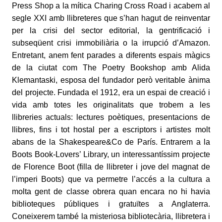
Press Shop a la mítica Charing Cross Road i acabem al
segle XXI amb llibreteres que s’han hagut de reinventar
per la crisi del sector editorial, la gentrificació i
subseqüent crisi immobiliària o la irrupció d’Amazon.
Entretant, anem fent parades a diferents espais màgics
de la ciutat com The Poetry Bookshop amb Alida
Klemantaski, esposa del fundador però veritable ànima
del projecte. Fundada el 1912, era un espai de creació i
vida amb totes les originalitats que trobem a les
llibreries actuals: lectures poètiques, presentacions de
llibres, fins i tot hostal per a escriptors i artistes molt
abans de la Shakespeare&Co de París. Entrarem a la
Boots Book-Lovers’ Library, un interessantíssim projecte
de Florence Boot (filla de llibreter i jove del magnat de
l’imperi Boots) que va permetre l’accés a la cultura a
molta gent de classe obrera quan encara no hi havia
biblioteques públiques i gratuïtes a Anglaterra.
Coneixerem també la misteriosa bibliotecària, llibretera i