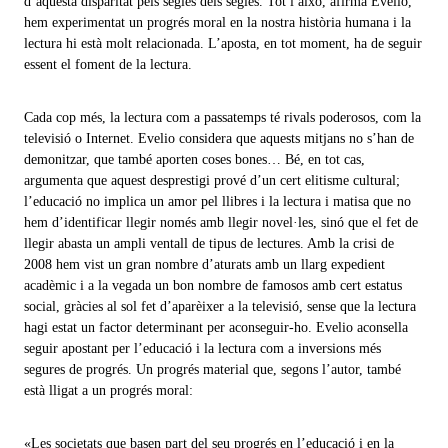
d’aquesta disparitat pels segles dels segles. Tot i això, afirma Evelio,
hem experimentat un progrés moral en la nostra història humana i la
lectura hi està molt relacionada. L’aposta, en tot moment, ha de seguir
essent el foment de la lectura.
Cada cop més, la lectura com a passatemps té rivals poderosos, com la
televisió o Internet. Evelio considera que aquests mitjans no s’han de
demonitzar, que també aporten coses bones… Bé, en tot cas,
argumenta que aquest desprestigi prové d’un cert elitisme cultural;
l’educació no implica un amor pel llibres i la lectura i matisa que no
hem d’identificar llegir només amb llegir novel·les, sinó que el fet de
llegir abasta un ampli ventall de tipus de lectures. Amb la crisi de
2008 hem vist un gran nombre d’aturats amb un llarg expedient
acadèmic i a la vegada un bon nombre de famosos amb cert estatus
social, gràcies al sol fet d’aparèixer a la televisió, sense que la lectura
hagi estat un factor determinant per aconseguir-ho. Evelio aconsella
seguir apostant per l’educació i la lectura com a inversions més
segures de progrés. Un progrés material que, segons l’autor, també
està lligat a un progrés moral:
«Les societats que basen part del seu progrés en l’educació i en la