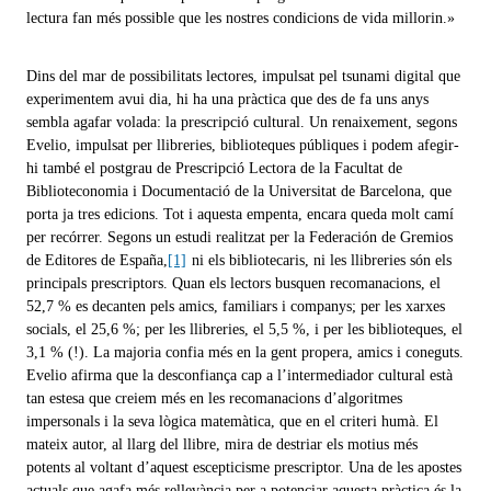
lectura fan més possible que les nostres condicions de vida millorin.»
Dins del mar de possibilitats lectores, impulsat pel tsunami digital que
experimentem avui dia, hi ha una pràctica que des de fa uns anys
sembla agafar volada: la prescripció cultural. Un renaixement, segons
Evelio, impulsat per llibreries, biblioteques públiques i podem afegir-
hi també el postgrau de Prescripció Lectora de la Facultat de
Biblioteconomia i Documentació de la Universitat de Barcelona, que
porta ja tres edicions. Tot i aquesta empenta, encara queda molt camí
per recórrer. Segons un estudi realitzat per la Federación de Gremios
de Editores de España,
[1]
ni els bibliotecaris, ni les llibreries són els
principals prescriptors. Quan els lectors busquen recomanacions, el
52,7 % es decanten pels amics, familiars i companys; per les xarxes
socials, el 25,6 %; per les llibreries, el 5,5 %, i per les biblioteques, el
3,1 % (!). La majoria confia més en la gent propera, amics i coneguts.
Evelio afirma que la desconfiança cap a l’intermediador cultural està
tan estesa que creiem més en les recomanacions d’algoritmes
impersonals i la seva lògica matemàtica, que en el criteri humà. El
mateix autor, al llarg del llibre, mira de destriar els motius més
potents al voltant d’aquest escepticisme prescriptor. Una de les apostes
actuals que agafa més rellevància per a potenciar aquesta pràctica és la