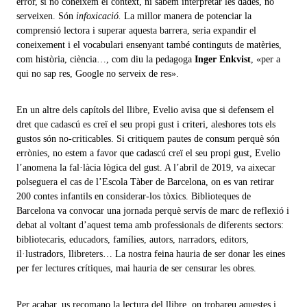
error, si no coneixem el context, ni sabem interpretar les dades, no
serveixen. Són
infoxicació.
La millor manera de potenciar la
comprensió lectora i superar aquesta barrera, seria expandir el
coneixement i el vocabulari ensenyant també continguts de matèries,
com història, ciència…, com diu la pedagoga
Inger Enkvist
, «per a
qui no sap res, Google no serveix de res».
En un altre dels capítols del llibre, Evelio avisa que si defensem el
dret que cadascú es creï el seu propi gust i criteri, aleshores tots els
gustos són no-criticables. Si critiquem pautes de consum perquè són
errònies, no estem a favor que cadascú creï el seu propi gust, Evelio
l’anomena la fal·làcia lògica del gust. A l’abril de 2019, va aixecar
polseguera el cas de l’Escola Tàber de Barcelona, on es van retirar
200 contes infantils en considerar-los tòxics. Biblioteques de
Barcelona va convocar una jornada perquè servís de marc de reflexió i
debat al voltant d’aquest tema amb professionals de diferents sectors:
bibliotecaris, educadors, famílies, autors, narradors, editors,
il·lustradors, llibreters… La nostra feina hauria de ser donar les eines
per fer lectures crítiques, mai hauria de ser censurar les obres.
Per acabar, us recomano la lectura del llibre, on trobareu aquestes i