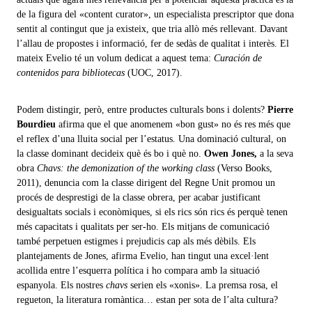
de la figura del «content curator», un especialista prescriptor que dona
sentit al contingut que ja existeix, que tria allò més rellevant. Davant
l’allau de propostes i informació, fer de sedàs de qualitat i interès. El
mateix Evelio té un volum dedicat a aquest tema:
Curación de
contenidos para bibliotecas
(UOC, 2017).
Podem distingir, però, entre productes culturals bons i dolents?
Pierre
Bourdieu
afirma que el que anomenem «bon gust» no és res més que
el reflex d’una lluita social per l’estatus. Una dominació cultural, on
la classe dominant decideix què és bo i què no.
Owen Jones,
a la seva
obra
Chavs: the demonization of the working class
(Verso Books,
2011), denuncia com la classe dirigent del Regne Unit promou un
procés de desprestigi de la classe obrera, per acabar justificant
desigualtats socials i econòmiques, si els rics són rics és perquè tenen
més capacitats i qualitats per ser-ho. Els mitjans de comunicació
també perpetuen estigmes i prejudicis cap als més dèbils. Els
plantejaments de Jones, afirma Evelio, han tingut una excel·lent
acollida entre l’esquerra política i ho compara amb la situació
espanyola. Els nostres
chavs
serien els «xonis». La premsa rosa, el
regueton, la literatura romàntica… estan per sota de l’alta cultura?