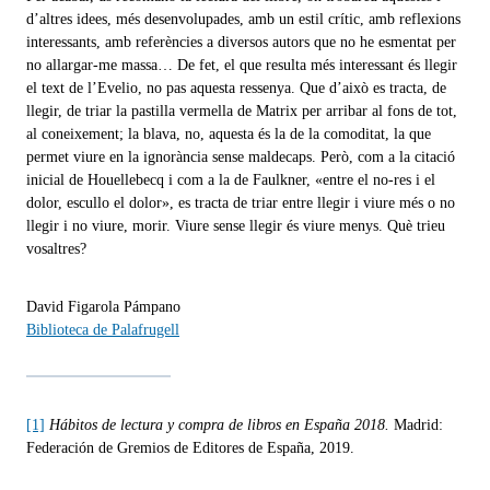
d’altres idees, més desenvolupades, amb un estil crític, amb reflexions
interessants, amb referències a diversos autors que no he esmentat per
no allargar-me massa… De fet, el que resulta més interessant és llegir
el text de l’Evelio, no pas aquesta ressenya. Que d’això es tracta, de
llegir, de triar la pastilla vermella de Matrix per arribar al fons de tot,
al coneixement; la blava, no, aquesta és la de la comoditat, la que
permet viure en la ignorància sense maldecaps. Però, com a la citació
inicial de Houellebecq i com a la de Faulkner, «entre el no-res i el
dolor, escullo el dolor», es tracta de triar entre llegir i viure més o no
llegir i no viure, morir. Viure sense llegir és viure menys. Què trieu
vosaltres?
David Figarola Pámpano
Biblioteca de Palafrugell
[1]
Hábitos de lectura y compra de libros en España 2018.
Madrid:
Federación de Gremios de Editores de España, 2019.