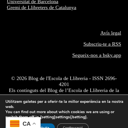
Universitat de Barcelona
Gremi de Llibreters de Catalunya
Avís legal
Subscriu-te a RSS
Segueix-nos a
bsky.app
© 2026 Blog de l'Escola de Llibreria - ISSN 2696-
4201
Els continguts del Blog de l’Escola de Llibreria de la
Facultat d'Informació i Mitjans Audiovisuals de
Utilitzem galetes per a oferir-te la millor experiència en la nostra
Barcelona estan subjectes a una llicència BY-NC-ND
web.
de CC.
You can find out more about which cookies we are using or
switch them off in {setting]settings{/setting].
CA
Accepta
Rebutja
Configuració