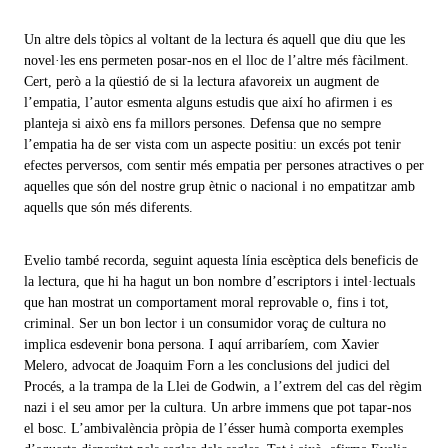
Un altre dels tòpics al voltant de la lectura és aquell que diu que les
novel·les ens permeten posar-nos en el lloc de l’altre més fàcilment.
Cert, però a la qüestió de si la lectura afavoreix un augment de
l’empatia, l’autor esmenta alguns estudis que així ho afirmen i es
planteja si això ens fa millors persones. Defensa que no sempre
l’empatia ha de ser vista com un aspecte positiu: un excés pot tenir
efectes perversos, com sentir més empatia per persones atractives o per
aquelles que són del nostre grup ètnic o nacional i no empatitzar amb
aquells que són més diferents.
Evelio també recorda, seguint aquesta línia escèptica dels beneficis de
la lectura, que hi ha hagut un bon nombre d’escriptors i intel·lectuals
que han mostrat un comportament moral reprovable o, fins i tot,
criminal. Ser un bon lector i un consumidor voraç de cultura no
implica esdevenir bona persona. I aquí arribaríem, com Xavier
Melero, advocat de Joaquim Forn a les conclusions del judici del
Procés, a la trampa de la Llei de Godwin, a l’extrem del cas del règim
nazi i el seu amor per la cultura. Un arbre immens que pot tapar-nos
el bosc. L’ambivalència pròpia de l’ésser humà comporta exemples