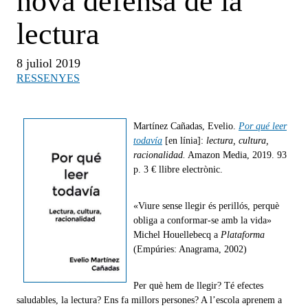
nova defensa de la
lectura
8 juliol 2019
RESSENYES
Martínez Cañadas, Evelio.
Por qué leer
todavía
[en línia]:
lectura, cultura,
racionalidad.
Amazon Media, 2019. 93
p. 3 € llibre electrònic.
«Viure sense llegir és perillós, perquè
obliga a conformar-se amb la vida»
Michel Houellebecq a
Plataforma
(Empúries: Anagrama, 2002)
Per què hem de llegir? Té efectes
saludables, la lectura? Ens fa millors persones? A l’escola aprenem a