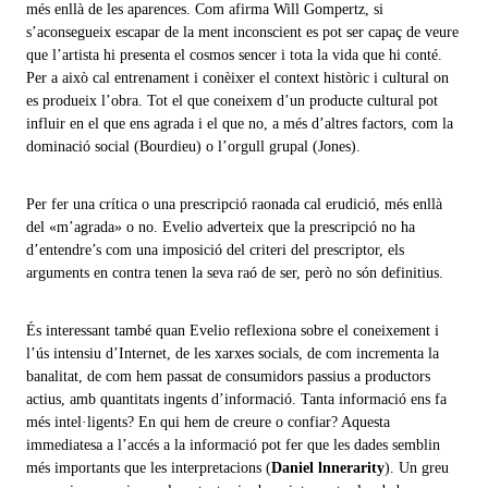
més enllà de les aparences. Com afirma Will Gompertz, si
s’aconsegueix escapar de la ment inconscient es pot ser capaç de veure
que l’artista hi presenta el cosmos sencer i tota la vida que hi conté.
Per a això cal entrenament i conèixer el context històric i cultural on
es produeix l’obra. Tot el que coneixem d’un producte cultural pot
influir en el que ens agrada i el que no, a més d’altres factors, com la
dominació social (Bourdieu) o l’orgull grupal (Jones).
Per fer una crítica o una prescripció raonada cal erudició, més enllà
del «m’agrada» o no. Evelio adverteix que la prescripció no ha
d’entendre’s com una imposició del criteri del prescriptor, els
arguments en contra tenen la seva raó de ser, però no són definitius.
És interessant també quan Evelio reflexiona sobre el coneixement i
l’ús intensiu d’Internet, de les xarxes socials, de com incrementa la
banalitat, de com hem passat de consumidors passius a productors
actius, amb quantitats ingents d’informació. Tanta informació ens fa
més intel·ligents? En qui hem de creure o confiar? Aquesta
immediatesa a l’accés a la informació pot fer que les dades semblin
més importants que les interpretacions (
Daniel lnnerarity
). Un greu