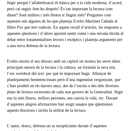
llegir perquè l’alfabetització és bàsica per a la vida moderna, d’acord,
però cal seguir fent-ho després? És tan important la lectura com
diuen? Som millors i més llestos si llegim més? Preguntes com
aquestes són algunes de les que planteja Evelio Martínez Cañada al
llibre
Por qué leer todavía
. En aquest recull d’articles, les respostes a
aquestes qüestions i d’altres aporten sentit comú i una mirada lúcida al
debat entre fonamentalistes lectors i escèptics i planteja arguments per
a una nova defensa de la lectura.
Evelio enceta el seu discurs amb un capítol on mostra les seves idees
principals entorn de la lectura i la cultura, on formula la seva tesi,
l’eix vertebral del text: per què és important llegir. Allunyat de
plantejaments benintencionats però d’una ingenuïtat vergonyant, que
s’han produït en els darrers anys, des de l’escola o des dels diversos
plans de lectura recurrents de cada nou govern de la Generalitat: llegir
ens fa més lliures, millors persones, ens canvia la vida, etc. Davant
d’aquestes alegres afirmacions han sorgit assajos que qüestionen
aquests discursos i inclús la utilitat de la lectura.
L’autor, doncs, defensa un sa escepticisme davant d’aquestes