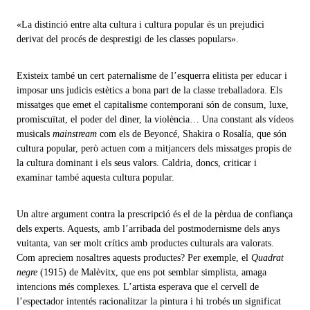
«La distinció entre alta cultura i cultura popular és un prejudici
derivat del procés de desprestigi de les classes populars».
Existeix també un cert paternalisme de l’esquerra elitista per educar i
imposar uns judicis estètics a bona part de la classe treballadora. Els
missatges que emet el capitalisme contemporani són de consum, luxe,
promiscuïtat, el poder del diner, la violència… Una constant als vídeos
musicals
mainstream
com els de Beyoncé, Shakira o Rosalía, que són
cultura popular, però actuen com a mitjancers dels missatges propis de
la cultura dominant i els seus valors. Caldria, doncs, criticar i
examinar també aquesta cultura popular.
Un altre argument contra la prescripció és el de la pèrdua de confiança
dels experts. Aquests, amb l’arribada del postmodernisme dels anys
vuitanta, van ser molt crítics amb productes culturals ara valorats.
Com apreciem nosaltres aquests productes? Per exemple, el
Quadrat
negre
(1915) de Malèvitx, que ens pot semblar simplista, amaga
intencions més complexes. L’artista esperava que el cervell de
l’espectador intentés racionalitzar la pintura i hi trobés un significat