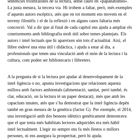
sentències triomfalistes de la lectura, sense caure en «papanatismes».
La justa mesura, la tercera via. Hi trobem a faltar, però, més exemples
d’aquests autors escèptics, atès que en tot moment ens movem en el
terreny filosòfic i el de la reflexió i en alguns casos faltaria més
concreció. Val a dir que al final de cada capítol ens ajuda a ampliar els
coneixements amb bibliografia molt útil sobre temes plantejats. Els
autors i intel·lectuals que hi apareixen són tots d’actualitat. Així, el
llibre esdevé una eina útil i didàctica, i ajuda a estar al dia, a
professionals que tenen una vinculació amb el món de la lectura i la
cultura, com poden ser bibliotecaris i llibreters.
A la pregunta de si la lectura pot ajudar al desenvolupament de la
intel·ligència o no, apunta investigacions que relacionen aquesta
millora amb factors ambientals (alimentació, sanitat, però també, és
clar, educació, on la lectura té un paper destacat), més que amb les
capacitats innates, atès que s’ha demostrat que la intel·ligència depèn
també en gran mesura de la genètica (factor G). Per exemple, el 2014,
una investigació amb dos bessons idèntics genèticament demostrava
que el que tenia més habilitats lectores adquirides era més hàbil
intel·lectualment. Llegir no sempre ens fa més llestos o millors
persones, ni ens assegura la prosperitat, però hi ajuda.