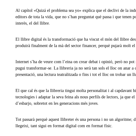
Al capítol «Quizá el problema sea yo» explica que el declivi de la indúst
editors de tota la vida, que no s’han preguntat què passa i que tenen 
interès, el del llibre.
El llibre digital és la transformació que ha viscut el món del llibre d
produirà finalment de la mà del sector financer, perquè pujarà molt el
Internet s’ha de veure com l’eina on crear debat i opinió, però no pot s
pugui transformar-se. La llibreria ja no serà tan sols el lloc on anar a
presentació, una lectura teatralitzada o fins i tot el lloc on trobar un ll
El que cal és que la llibreria tingui molta personalitat i al capdavant
tecnologies i adaptar la seva feina als nous perfils de lectors, ja que
d’esbarjo, sobretot en les
generacions més joves.
Tot passarà perquè aquest llibreter és una persona i no un algoritme; d
llegeixi, tant sigui en format digital com en format físic.