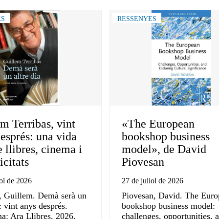
ES
RESSENYES
m Terribas, vint
«The European
esprés: una vida
bookshop business
e llibres, cinema i
model», de David
citats
Piovesan
iol de 2026
27 de juliol de 2026
, Guillem. Demà serà un
Piovesan, David. The Eur
a: vint anys després.
bookshop business model:
a: Ara Llibres, 2026.
challenges, opportunities, 