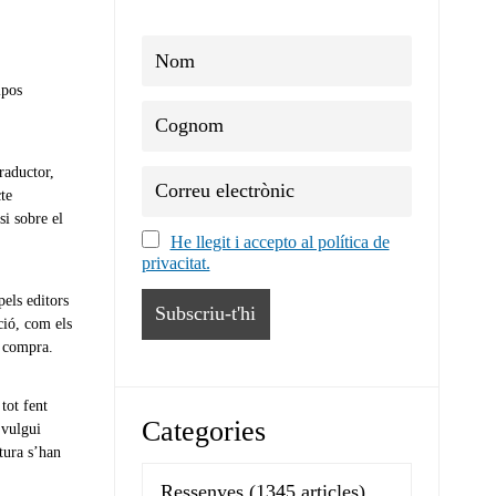
ipos
raductor,
cte
si sobre el
He llegit i accepto al política de
privacitat.
els editors
ció, com els
t compra.
tot fent
Categories
 vulgui
ctura s’han
Ressenyes
(1345 articles)