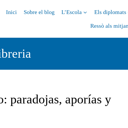
Inici
Sobre el blog
L’Escola
Els diplomats 
Ressò als mitja
ibreria
ro: paradojas, aporías y