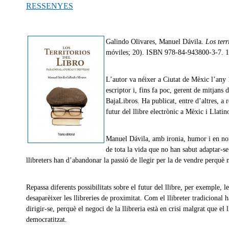
RESSENYES
Galindo Olivares, Manuel Dávila.
Los terr
móviles; 20). ISBN 978-84-943800-3-7. 1
L’autor va néixer a Ciutat de Mèxic l’any 1
escriptor i, fins fa poc, gerent de mitjans 
BajaLibros. Ha publicat, entre d’altres, a
futur del llibre electrònic a Mèxic i Llati
Manuel Dávila, amb ironia, humor i en nomé
de tota la vida que no han sabut adaptar-s
llibreters han d’abandonar la passió de llegir per la de vendre perquè n
Repassa diferents possibilitats sobre el futur del llibre, per exemple, l
desaparèixer les llibreries de proximitat. Com el llibreter tradicional 
dirigir-se, perquè el negoci de la llibreria està en crisi malgrat que el 
democratitzat.