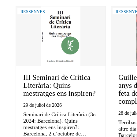
RESSENYES
RESSENY
III Seminari de Crítica
Guille
Literària: Quins
anys d
mestratges ens inspiren?
feta d
compli
29 de juliol de 2026
28 de jul
Seminari de Crítica Literària (3r:
2024: Barcelona). Quins
Terribas
mestratges ens inspiren?:
altre di
Barcelona, 2 d’octubre de…
Barcelon