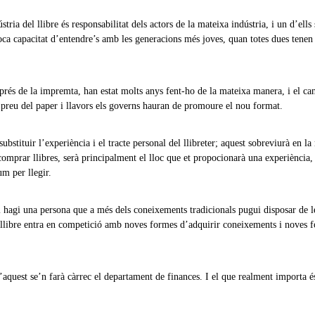
ria del llibre és responsabilitat dels actors de la mateixa indústria, i un d’ells 
poca capacitat d’entendre’s amb les generacions més joves, quan totes dues tenen
esprés de la impremta, han estat molts anys fent-ho de la mateixa manera, i el ca
 preu del paper i llavors els governs hauran de promoure el nou format.
ubstituir l’experiència i el tracte personal del llibreter; aquest sobreviurà en l
 comprar llibres, serà principalment el lloc que et propocionarà una experiència,
um per llegir.
 hi hagi una persona que a més dels coneixements tradicionals pugui disposar de 
 el llibre entra en competició amb noves formes d’adquirir coneixements i noves 
’aquest se’n farà càrrec el departament de finances. I el que realment importa é