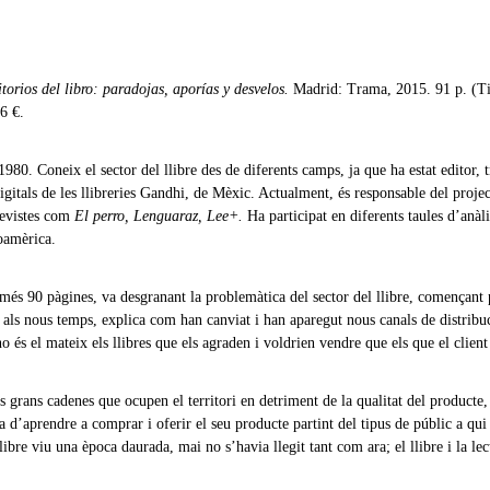
itorios del libro: paradojas, aporías y desvelos.
Madrid: Trama, 2015. 91 p. (T
6 €.
980. Coneix el sector del llibre des de diferents camps, ja que ha estat editor, t
digitals de les llibreries Gandhi, de Mèxic. Actualment, és responsable del proje
 revistes com
El perro, Lenguaraz, Lee+.
Ha participat en diferents taules d’anàli
noamèrica.
s 90 pàgines, va desgranant la problemàtica del sector del llibre, començant p
e als nous temps, explica com han canviat i han aparegut nous canals de distribu
o és el mateix els llibres que els agraden i voldrien vendre que els que el clien
es grans cadenes que ocupen el territori en detriment de la qualitat del producte, 
ha d’aprendre a comprar i oferir el seu producte partint del tipus de públic a qui
llibre viu una època daurada, mai no s’havia llegit tant com ara; el llibre i la le