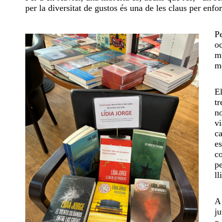
per la diversitat de gustos és una de les claus per enfor
Pe
oc
mu
me
El
tr
no
vi
ca
es
co
pe
ll
A 
ju
o 