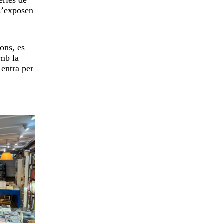
 s’exposen
ions, es
amb la
 entra per
i