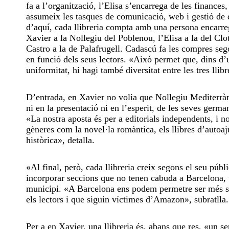
fa a l’organització, l’Elisa s’encarrega de les finances
assumeix les tasques de comunicació, web i gestió de d
d’aquí, cada llibreria compta amb una persona encarre
Xavier a la Nollegiu del Poblenou, l’Elisa a la del Clo
Castro a la de Palafrugell. Cadascú fa les compres segon
en funció dels seus lectors. «Això permet que, dins d’
uniformitat, hi hagi també diversitat entre les tres llibr
D’entrada, en Xavier no volia que Nollegiu Mediterràn
ni en la presentació ni en l’esperit, de les seves germa
«La nostra aposta és per a editorials independents, i n
gèneres com la novel·la romàntica, els llibres d’autoaj
històrica», detalla.
«Al final, però, cada llibreria creix segons el seu públ
incorporar seccions que no tenen cabuda a Barcelona, t
municipi. «A Barcelona ens podem permetre ser més se
els lectors i que siguin víctimes d’Amazon», subratlla
Per a en Xavier, una llibreria és, abans que res, «un se