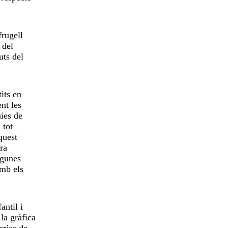
frugell
 del
uts del
its en
nt les
uies de
 tot
quest
ra
lgunes
amb els
antil i
la gràfica
eries de