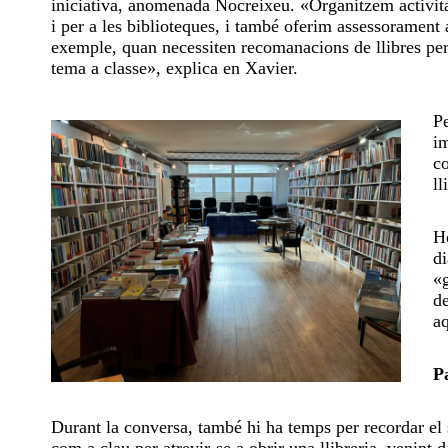
iniciativa, anomenada Nocreixeu. «Organitzem activita
i per a les biblioteques, i també oferim assessorament 
exemple, quan necessiten recomanacions de llibres pe
tema a classe», explica en Xavier.
Pe
im
co
ll
Ho
di
«g
de
aq
P
Durant la conversa, també hi ha temps per recordar el 
com a clau per atrevir-se a obrir una llibreria, venint