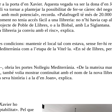
ar a la porta d’en Xavier. Aquesta vegada va ser la dona d’en 
va tornar a plantejar la possibilitat de fer-se càrrec del nego
oc amb molt potencial», recorda. «Palafrugell té més de 20.000
ment no tenia accés fàcil a una llibreria: no n’hi havia cap al
ojecte de Poble de Llibres, o a la Bisbal, amb La Siglantana.
llibreria ja conviu amb el risc», explica.
 condicions: mantenir el local tal com estava, sense fer-hi re
editerrània com a l’etapa de la Vitel·la. «En sé de llibres, pe
‒, obria les portes Nollegiu Mediterrània. «De la mateixa ma
u, també volia mostrar continuïtat amb el nom de la nova llibre
seva història i a la d’en Joan», explica.
 Xavier ho
ptabilitat». Pel que