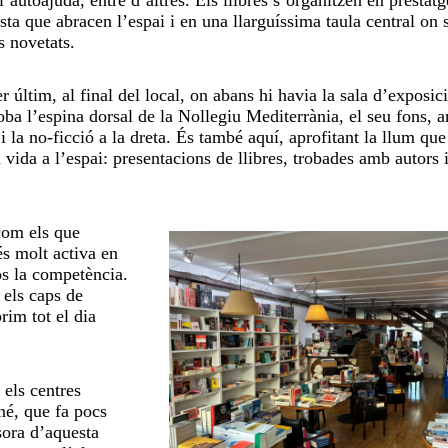
sta que abracen l’espai i en una llarguíssima taula central on
s novetats.
r últim, al final del local, on abans hi havia la sala d’exposic
oba l’espina dorsal de la Nollegiu Mediterrània, el seu fons, 
 i la no-ficció a la dreta. És també aquí, aprofitant la llum que
n vida a l’espai: presentacions de llibres, trobades amb autors 
com els que
és molt activa en
os la competència.
 els caps de
rim tot el dia
 els centres
né, que fa pocs
sora d’aquesta