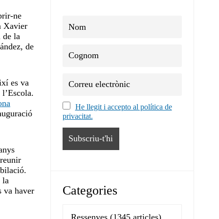
brir-ne
n Xavier
 de la
nández, de
ixí es va
 l’Escola.
ona
He llegit i accepto al política de
auguració
privacitat.
 anys
 reunir
bilació.
 la
Categories
s va haver
Ressenyes
(1345 articles)