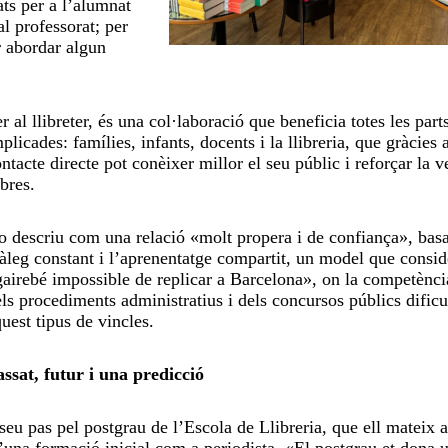
ts per a l’alumnat
al professorat; per
r abordar algun
r al llibreter, és una col·laboració que beneficia totes les part
plicades: famílies, infants, docents i la llibreria, que gràcies 
ntacte directe pot conèixer millor el seu públic i reforçar la 
ibres.
 descriu com una relació «molt propera i de confiança», basa
àleg constant i l’aprenentatge compartit, un model que consid
airebé impossible de replicar a Barcelona», on la competència
ls procediments administratius i dels concursos públics dificu
uest tipus de vincles.
assat, futur i una predicció
seu pas pel postgrau de l’Escola de Llibreria, que ell mateix 
 d’una formació inicial com a periodista. «El postgrau et dona 