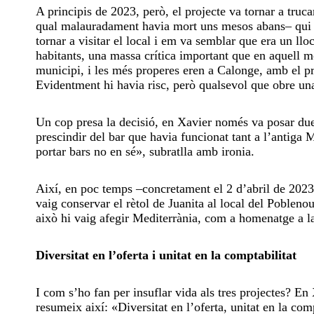
A principis de 2023, però, el projecte va tornar a truc
qual malauradament havia mort uns mesos abans‒ qui li 
tornar a visitar el local i em va semblar que era un ll
habitants, una massa crítica important que en aquell mo
municipi, i les més properes eren a Calonge, amb el pr
Evidentment hi havia risc, però qualsevol que obre una 
Un cop presa la decisió, en Xavier només va posar dues
prescindir del bar que havia funcionat tant a l’antiga M
portar bars no en sé», subratlla amb ironia.
Així, en poc temps ‒concretament el 2 d’abril de 2023
vaig conservar el rètol de Juanita al local del Pobleno
això hi vaig afegir Mediterrània, com a homenatge a la 
Diversitat en l’oferta i unitat en la comptabilitat
I com s’ho fan per insuflar vida als tres projectes? En
resumeix així: «Diversitat en l’oferta, unitat en la com