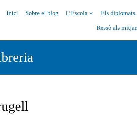
Inici
Sobre el blog
L’Escola
Els diplomats 
Ressò als mitja
ibreria
rugell