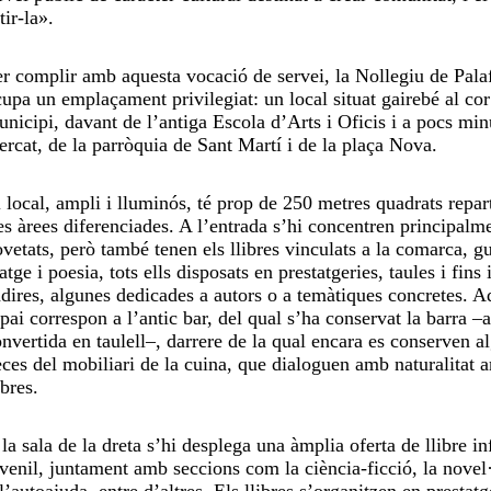
tir-la».
r complir amb aquesta vocació de servei, la Nollegiu de Pala
upa un emplaçament privilegiat: un local situat gairebé al cor
nicipi, davant de l’antiga Escola d’Arts i Oficis i a pocs min
rcat, de la parròquia de Sant Martí i de la plaça Nova.
 local, ampli i lluminós, té prop de 250 metres quadrats repart
es àrees diferenciades. A l’entrada s’hi concentren principalme
vetats, però també tenen els llibres vinculats a la comarca, g
atge i poesia, tots ells disposats en prestatgeries, taules i fins i
dires, algunes dedicades a autors o a temàtiques concretes. A
pai correspon a l’antic bar, del qual s’ha conservat la barra ‒a
nvertida en taulell‒, darrere de la qual encara es conserven a
ces del mobiliari de la cuina, que dialoguen amb naturalitat 
ibres.
la sala de la dreta s’hi desplega una àmplia oferta de llibre inf
venil, juntament amb seccions com la ciència-ficció, la novel·
l’autoajuda, entre d’altres. Els llibres s’organitzen en prestatg