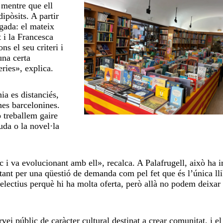
, mentre que ell
ipòsits. A partir
gada: el mateix
t i la Francesca
s el seu criteri i
una certa
eries», explica.
ia es distanciés,
nes barcelonines.
o treballem gaire
uda o la novel·la
ic i va evolucionant amb ell», recalca. A Palafrugell, això ha 
ant per una qüestió de demanda com pel fet que és l’única lli
lectius perquè hi ha molta oferta, però allà no podem deixar
.
rvei públic de caràcter cultural destinat a crear comunitat, i el