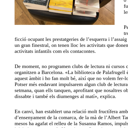
fu
le
Pe
tr
ficció ocupant les prestatgeries de l’esquerra i l’assaig
un gran finestral, on tenen lloc les activitats que done
activitats infantils com els contacontes.
De moment, no programen clubs de lectura ni cursos 
organitzen a Barcelona. «La biblioteca de Palafrugell 
aquest àmbit i ho fan molt bé, així que no volem fer-l
Potser més endavant impulsarem algun club de lectura
setmana, quan ells tanquen, aprofitant que nosaltres ob
dissabte i també els diumenges al matí», explica.
En canvi, han establert una relació molt fructífera amb
d’ensenyament de la comarca, de la mà de l’Albert Ta
mesos ha agafat el relleu de la Susanna Ramos, impul