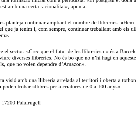
st amb una certa racionalitat», apunta.
es planteja continuar ampliant el nombre de llibreries. «Hem
 el que ja tenim i, com sempre, continuar treballant amb els ul
rem».
el sector: «Crec que el futur de les llibreries no és a Barcel
viure diverses llibreries. No és bo que no n’hi hagi en aqueste
orials, que no volen dependre d’Amazon».
ta visió amb una llibreria arrelada al territori i oberta a totho
i poden trobar «llibres per a criatures de 0 a 100 anys».
. 17200 Palafrugell