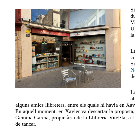
Si
du
Vi
U
l
L
co
Si
N
de
La
ab
alguns amics llibreters, entre els quals hi havia en Xav
En aquell moment, en Xavier va descartar la proposta, i
Gemma Garcia, propietària de la Llibreria Vitel·la, a l
de tancar.