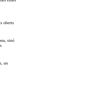
ls oberts
ona, sinó
s
m, un