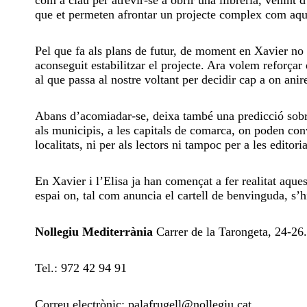
que et permeten afrontar un projecte complex com aque
Pel que fa als plans de futur, de moment en Xavier no 
aconseguit estabilitzar el projecte. Ara volem reforçar
al que passa al nostre voltant per decidir cap a on ani
Abans d’acomiadar-se, deixa també una predicció sobre 
als municipis, a les capitals de comarca, on poden con
localitats, ni per als lectors ni tampoc per a les edit
En Xavier i l’Elisa ja han començat a fer realitat aques
espai on, tal com anuncia el cartell de benvinguda, s’h
Nollegiu Mediterrània
Carrer de la Tarongeta, 24-26
Tel.: 972 42 94 91
Correu electrònic: palafrugell@nollegiu.cat