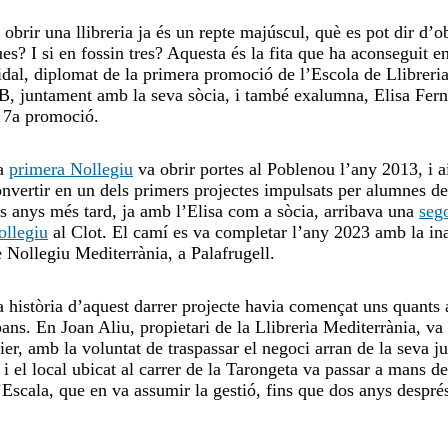
 obrir una llibreria ja és un repte majúscul, què es pot dir d’o
es? I si en fossin tres? Aquesta és la fita que ha aconseguit e
dal, diplomat de la primera promoció de l’Escola de Llibreria
B, juntament amb la seva sòcia, i també exalumna, Elisa Fer
a 7a promoció.
a
primera Nollegiu
va obrir portes al Poblenou l’any 2013, i a
nvertir en un dels primers projectes impulsats per alumnes de
s anys més tard, ja amb l’Elisa com a sòcia, arribava una
seg
ollegiu
al Clot. El camí es va completar l’any 2023 amb la in
 Nollegiu Mediterrània, a Palafrugell.
 història d’aquest darrer projecte havia començat uns quants
ans. En Joan Aliu, propietari de la Llibreria Mediterrània, va
ier, amb la voluntat de traspassar el negoci arran de la seva ju
 el local ubicat al carrer de la Tarongeta va passar a mans de
’Escala, que en va assumir la gestió, fins que dos anys despré