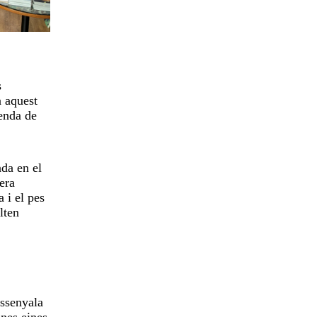
s
a aquest
venda de
da en el
era
 i el pes
lten
assenyala
unes eines