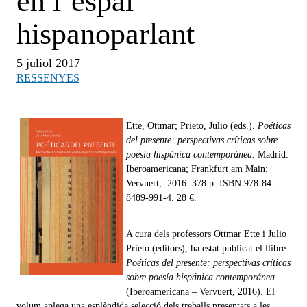
en l’espai
hispanoparlant
5 juliol 2017
RESSENYES
Ette, Ottmar; Prieto, Julio (eds.).
Poéticas
del presente: perspectivas críticas sobre
poesía hispánica contemporánea.
Madrid:
Iberoamericana; Frankfurt am Main:
Vervuert, 2016. 378 p. ISBN 978-84-
8489-991-4. 28 €.
A cura dels professors Ottmar Ette i Julio
Prieto (editors), ha estat publicat el llibre
Poéticas del presente: perspectivas críticas
sobre poesía hispánica contemporánea
(Iberoamericana – Vervuert, 2016). El
volum aplega una esplèndida selecció dels treballs presentats a les