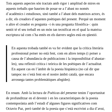
Tots aquests aspectes són tractats amb rigor i amplitud de mires en
aquests treballs que haurien de posar-se a l’abast no només
d’acadèmics i estudiosos, sinó també a l’abast dels mateixos actors, és
a dir, els creadors d’aquestes poètiques del present. Perquè un moment
o altre el creador es pregunta –i és una pregunta filosòfica–: quin
sentit té el seu treball en un món tan tecnificat en el qual la mateixa
escriptura tal com s’ha entès en els darrers segles està en qüestió.
En aquesta trobada també es va fer evident que la crítica literària
professional potser no està fent, com en altres temps (i potser a
causa de l’abundància de publicacions i la impossibilitat d’abastar-
les), una reflexió crítica i teòrica de les poètiques de l’actualitat.
En aquest cas en l’àmbit de la poesia hispànica (no cal dir que
tampoc no s’està fent en el nostre àmbit català, que encara
arrossega tantes problemàtiques afegides).
En resum. Amb la lectura de
Poéticas del presente
tenim l’oportunitat
de profunditzar en el devenir i en les característiques de la poesia
contemporània amb l’estudi d’algunes figures significatives com
Octavio Paz, però també de la poesia que s’està escrivint a dia d’avui,