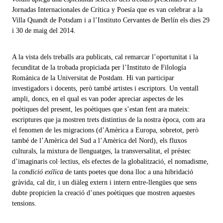
Jornadas Internacionales de Crítica y Poesía que es van celebrar a la
Villa Quandt de Potsdam i a l’Instituto Cervantes de Berlín els dies 29
i 30 de maig del 2014.
A la vista dels treballs ara publicats, cal remarcar l’oportunitat i la
fecunditat de la trobada propiciada per l’Instituto de Filología
Románica de la Universitat de Postdam. Hi van participar
investigadors i docents, però també artistes i escriptors. Un ventall
ampli, doncs, en el qual es van poder apreciar aspectes de les
poètiques del present, les poètiques que s’estan fent ara mateix:
escriptures que ja mostren trets distintius de la nostra època, com ara
el fenomen de les migracions (d’Amèrica a Europa, sobretot, però
també de l’Amèrica del Sud a l’Amèrica del Nord), els fluxos
culturals, la mixtura de llenguatges, la transversalitat, el préstec
d’imaginaris col·lectius, els efectes de la globalització, el nomadisme,
la
condició exílica
de tants poetes que dona lloc a una hibridació
gràvida, cal dir, i un diàleg extern i intern entre-llengües que sens
dubte propicien la creació d’unes poètiques que mostren aquestes
tensions.