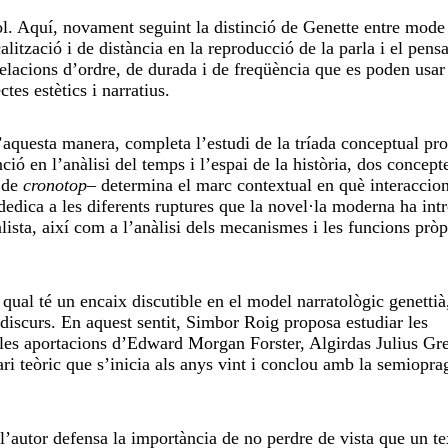
ítol. Aquí, novament seguint la distinció de Genette entre mode
alització i de distància en la reproducció de la parla i el pens
relacions d’ordre, de durada i de freqüència que es poden usar
tes estètics i narratius.
d’aquesta manera, completa l’estudi de la tríada conceptual pr
ió en l’anàlisi del temps i l’espai de la història, dos concepte
à de
cronotop
– determina el marc contextual en què interaccion
 dedica a les diferents ruptures que la novel·la moderna ha int
alista, així com a l’anàlisi dels mecanismes i les funcions pròp
a qual té un encaix discutible en el model narratològic genettià
el discurs. En aquest sentit, Simbor Roig proposa estudiar les
de les aportacions d’Edward Morgan Forster, Algirdas Julius Gr
ari teòric que s’inicia als anys vint i conclou amb la semiopr
l’autor defensa la importància de no perdre de vista que un te