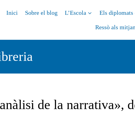
Inici
Sobre el blog
L’Escola
Els diplomats 
Ressò als mitja
ibreria
anàlisi de la narrativa», 