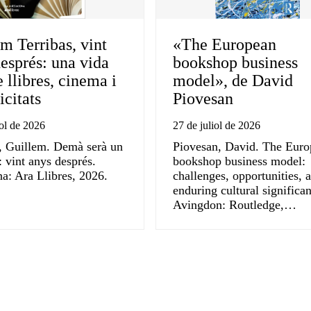
m Terribas, vint
«The European
esprés: una vida
bookshop business
e llibres, cinema i
model», de David
citats
Piovesan
iol de 2026
27 de juliol de 2026
, Guillem. Demà serà un
Piovesan, David. The Eur
a: vint anys després.
bookshop business model:
a: Ara Llibres, 2026.
challenges, opportunities, 
enduring cultural significa
Avingdon: Routledge,…