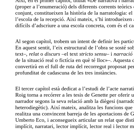
Així, en el primer capítol, titulat «De narrativa i narra
(proper a l’enumeració) dels diferents corrents teòrics q
conjunt, constitueixen la història de la narratologia: el
l’escola de la recepció. Així mateix, s’hi introdueixen 
difícils d’adscriure a una escola concreta, com és el c
Al segon capítol, trobem un intent de definir les partic
En aquest sentit, l’eix estructural de l’obra se sosté s
text
–
,
relat
o
discurs –
el text
stricto sensu
– i
narració
de la situació real o fictícia en què té lloc»–. Aquesta
convertirà en el full de ruta del recorregut proposat pe
profunditat de cadascuna de les tres instàncies.
El tercer capítol està dedicat a l’estudi de l’acte narra
Roig torna a recórrer a les tesis de Genette per oferir 
narrador segons la seva relació amb la diègesi (narrador
heterodiegètic). Així mateix, analitza les funcions que 
realitza una convincent barreja de les aportacions 
Umberto Eco, i aconsegueix articular un relat que disti
implícit, narratari, lector implícit, lector real i lector 