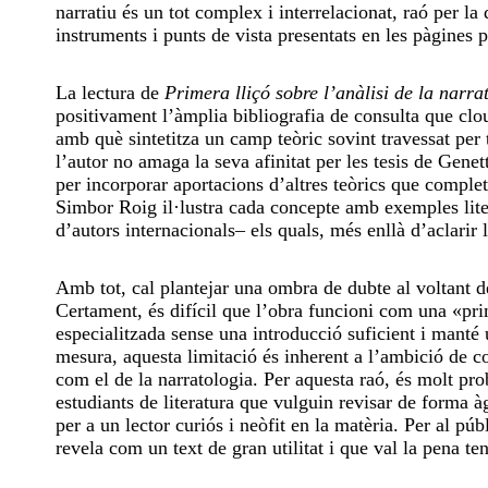
narratiu és un tot complex i interrelacionat, raó per la 
instruments i punts de vista presentats en les pàgines 
La lectura de
Primera lliçó sobre l’anàlisi de la narra
positivament l’àmplia bibliografia de consulta que clo
amb què sintetitza un camp teòric sovint travessat per t
l’autor no amaga la seva afinitat per les tesis de Gene
per incorporar aportacions d’altres teòrics que comple
Simbor Roig il·lustra cada concepte amb exemples lit
d’autors internacionals
–
els quals, més enllà d’aclarir 
Amb tot, cal plantejar una ombra de dubte al voltant d
Certament, és difícil que l’obra funcioni com una «prim
especialitzada sense una introducció suficient i manté
mesura, aquesta limitació és inherent a l’ambició de
com el de la narratologia. Per aquesta raó, és molt pr
estudiants de literatura que vulguin revisar de forma à
per a un lector curiós i neòfit en la matèria. Per al pú
revela com un text de gran utilitat i que val la pena te