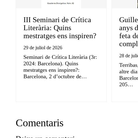
III Seminari de Crítica
Guille
Literària: Quins
anys d
mestratges ens inspiren?
feta d
compli
29 de juliol de 2026
28 de jul
Seminari de Crítica Literària (3r:
2024: Barcelona). Quins
Terribas
mestratges ens inspiren?:
altre di
Barcelona, 2 d’octubre de…
Barcelon
205…
Comentaris