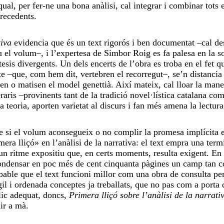
qual, per fer-ne una bona anàlisi, cal integrar i combinar tots 
precedents.
tiva
evidencia que és un text rigorós i ben documentat –cal de
u el volum–, i l’expertesa de Simbor Roig es fa palesa en la s
esis divergents. Un dels encerts de l’obra es troba en el fet qu
tte –que, com hem dit, vertebren el recorregut–, se’n distancia
ten o matisen el model genettià. Així mateix, cal lloar la man
eraris
–
provinents tant de la tradició novel·lística catalana co
la teoria, aporten varietat al discurs i fan més amena la lectur
e si el volum aconsegueix o no complir la promesa implícita en
era lliçó» en l’anàlisi de la narrativa: el text empra una term
 un ritme expositiu que, en certs moments, resulta exigent. En
 condensar en poc més de cent cinquanta pàgines un camp tan 
obable que el text funcioni millor com una obra de consulta pe
gil i ordenada conceptes ja treballats, que no pas com a porta 
blic adequat, doncs,
Primera lliçó sobre l’anàlisi de la narrati
nir a mà.