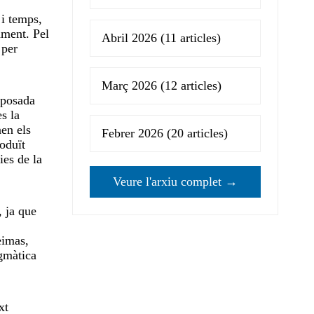
 i temps,
ament. Pel
Abril 2026
(11 articles)
 per
Març 2026
(12 articles)
oposada
s la
en els
Febrer 2026
(20 articles)
roduït
ies de la
Veure l'arxiu complet →
, ja que
eimas,
agmàtica
xt