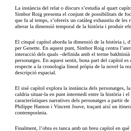
La instància del relat o discurs s’estudia al quart cap
Simbor Roig presenta el conjunt de possibilitats de foc
que fa al temps, s’ofereix un catàleg exhaustiu de les 
alterar la dimensió temporal de la història i produir efec
El cinquè capítol aborda la dimensió de la història i, 
per Genette. En aquest punt, Simbor Roig centra l’atenc
interacció dels quals –definida amb el terme bakhtini
personatges. En aquest sentit, bona part del capítol es
respecte a la cronologia lineal pròpia de la novel·la re
descripció espacial.
El sisè capítol explora la instància dels personatges, l
caldria situar-la en punt intermedi entre la història i 
característiques narratives dels personatges a partir 
Philippe Hamon i Vincent Jouve, traçant així un itiner
contemporània.
Finalment, l’obra es tanca amb un breu capítol en què 