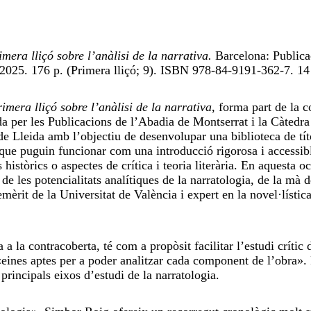
imera lliçó sobre l’anàlisi de la narrativa.
Barcelona: Publica
2025. 176 p. (Primera lliçó; 9). ISBN 978-84-9191-362-7. 14
imera lliçó sobre l’anàlisi de la narrativa
, forma part de la c
a per les Publicacions de l’Abadia de Montserrat i la Càtedr
de Lleida amb l’objectiu de desenvolupar una biblioteca de tít
a que puguin funcionar com una introducció rigorosa i accessib
 històrics o aspectes de crítica i teoria literària. En aquesta oc
 de les potencialitats analítiques de la narratologia, de la mà 
èrit de la Universitat de València i expert en la novel·lístic
a a la contracoberta, té com a propòsit facilitar l’estudi crític 
«eines aptes per a poder analitzar cada component de l’obra». 
 principals eixos d’estudi de la narratologia.