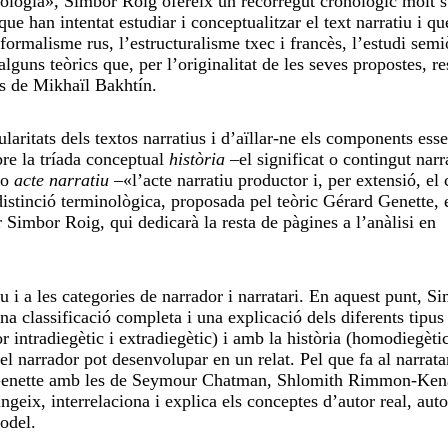
tologia»
,
Simbor Roig ofereix un recorregut cronològic molt 
ue han intentat estudiar i conceptualitzar el text narratiu i qu
 formalisme rus, l’estructuralisme txec i francès, l’estudi semiò
alguns teòrics que, per l’originalitat de les seves propostes, re
as de Mikhaïl Bakhtín.
ularitats dels textos narratius i d’aïllar-ne els components esse
obre la tríada conceptual
història –
el significat o contingut narr
o
acte narratiu
–«l’acte narratiu productor i, per extensió, el
 distinció terminològica, proposada pel teòric Gérard Genette, 
r Simbor Roig, qui dedicarà la resta de pàgines a l’anàlisi en
tiu i a les categories de narrador i narratari. En aquest punt, S
una classificació completa i una explicació dels diferents tipus
 intradiegètic i extradiegètic) i amb la història (homodiegètic
el narrador pot desenvolupar en un relat. Pel que fa al narratar
de Genette amb les de Seymour Chatman, Shlomith Rimmon-Ken
ngeix, interrelaciona i explica els conceptes d’autor real, auto
model.