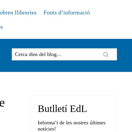
obren llibreries
Fonts d’informació
ns
de
Butlletí EdL
Informa’t de les nostres últimes
notícies!