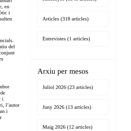
sumari
e, en
tic i
sulten
Articles
(318 articles)
Entrevistes
(1 articles)
ncials.
atiu del
 conjunt
es
Arxiu per mesos
imbor
Juliol 2026
(23 articles)
 de
 i
i, l’autor
Juny 2026
(13 articles)
an i
r
Maig 2026
(12 articles)