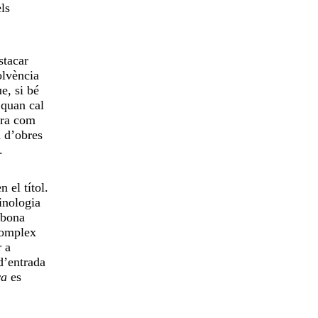
els
stacar
olvència
e, si bé
 quan cal
era com
m d’obres
a.
 el títol.
inologia
 bona
complex
r a
d’entrada
va
es