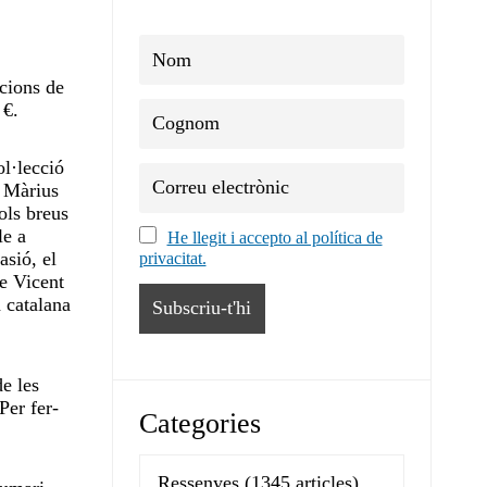
cions de
 €.
ol·lecció
a Màrius
ols breus
le a
He llegit i accepto al política de
asió, el
privacitat.
de Vicent
a catalana
de les
Per fer-
Categories
Ressenyes
(1345 articles)