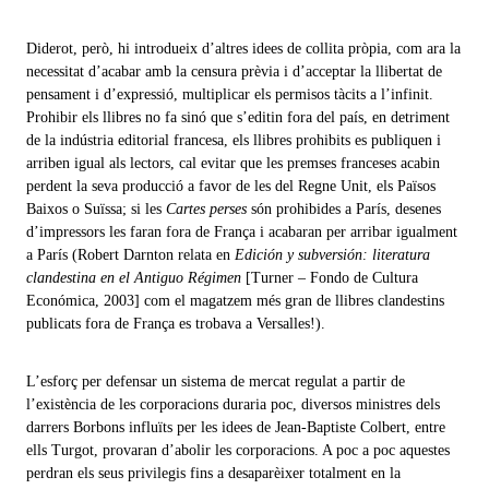
Diderot, però, hi introdueix d’altres idees de collita pròpia, com ara la
necessitat d’acabar amb la censura prèvia i d’acceptar la llibertat de
pensament i d’expressió, multiplicar els permisos tàcits a l’infinit.
Prohibir els llibres no fa sinó que s’editin fora del país, en detriment
de la indústria editorial francesa, els llibres prohibits es publiquen i
arriben igual als lectors, cal evitar que les premses franceses acabin
perdent la seva producció a favor de les del Regne Unit, els Països
Baixos o Suïssa; si les
Cartes perses
són prohibides a París, desenes
d’impressors les faran fora de França i acabaran per arribar igualment
a París (Robert Darnton relata en
Edición y subversión: literatura
clandestina en el Antiguo Régimen
[Turner – Fondo de Cultura
Económica, 2003] com el magatzem més gran de llibres clandestins
publicats fora de França es trobava a Versalles!).
L’esforç per defensar un sistema de mercat regulat a partir de
l’existència de les corporacions duraria poc, diversos ministres dels
darrers Borbons influïts per les idees de Jean-Baptiste Colbert, entre
ells Turgot, provaran d’abolir les corporacions. A poc a poc aquestes
perdran els seus privilegis fins a desaparèixer totalment en la