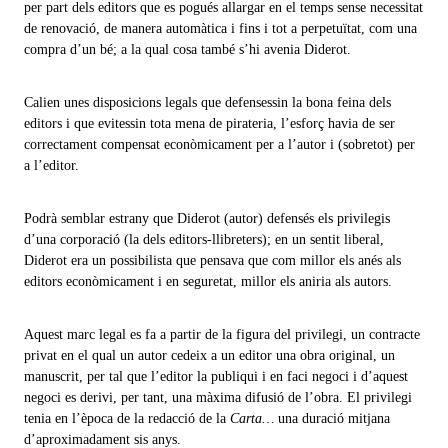
per part dels editors que es pogués allargar en el temps sense necessitat
de renovació, de manera automàtica i fins i tot a perpetuïtat, com una
compra d’un bé; a la qual cosa també s’hi avenia Diderot.
Calien unes disposicions legals que defensessin la bona feina dels
editors i que evitessin tota mena de pirateria, l’esforç havia de ser
correctament compensat econòmicament per a l’autor i (sobretot) per
a l’editor.
Podrà semblar estrany que Diderot (autor) defensés els privilegis
d’una corporació (la dels editors-llibreters); en un sentit liberal,
Diderot era un possibilista que pensava que com millor els anés als
editors econòmicament i en seguretat, millor els aniria als autors.
Aquest marc legal es fa a partir de la figura del privilegi, un contracte
privat en el qual un autor cedeix a un editor una obra original, un
manuscrit, per tal que l’editor la publiqui i en faci negoci i d’aquest
negoci es derivi, per tant, una màxima difusió de l’obra. El privilegi
tenia en l’època de la redacció de la
Carta…
una duració mitjana
d’aproximadament sis anys.