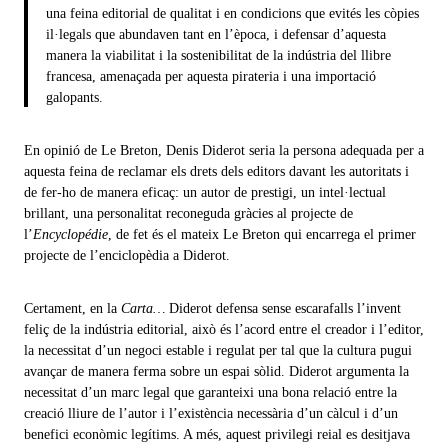
una feina editorial de qualitat i en condicions que evités les còpies
il·legals que abundaven tant en l’època, i defensar d’aquesta
manera la viabilitat i la sostenibilitat de la indústria del llibre
francesa, amenaçada per aquesta pirateria i una importació
galopants.
En opinió de Le Breton, Denis Diderot seria la persona adequada per a
aquesta feina de reclamar els drets dels editors davant les autoritats i
de fer-ho de manera eficaç: un autor de prestigi, un intel·lectual
brillant, una personalitat reconeguda gràcies al projecte de
l’
Encyclopédie
, de fet és el mateix Le Breton qui encarrega el primer
projecte de l’enciclopèdia a Diderot.
Certament, en la
Carta…
Diderot defensa sense escarafalls l’invent
feliç de la indústria editorial, això és l’acord entre el creador i l’editor,
la necessitat d’un negoci estable i regulat per tal que la cultura pugui
avançar de manera ferma sobre un espai sòlid. Diderot argumenta la
necessitat d’un marc legal que garanteixi una bona relació entre la
creació lliure de l’autor i l’existència necessària d’un càlcul i d’un
benefici econòmic legítims. A més, aquest privilegi reial es desitjava