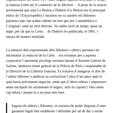
la famosa
Lettre sur le commerce de la librairie
… A pesar de la relació
professional que unia Le Breton a Diderot (Le Breton era el principal
editor de l’
Encyclopédie
) l’encàrrec no va satisfer els llibreters
parisencs que van acabar editant un text que poc s’assemblava a
l’original i amb un títol diferent. Va caldre molt de temps, quasi un
segle, per tal que la
Carta
… de Diderot fos publicada, el 1861, i
encara de manera mutilada.
La intenció dels representants dels llibreters i editors parisencs en
encomanar la redacció de la
Carta…
era reclamar per a aquesta
corporació l’anomenat privilegi exclusiu davant d’Antoine Gabriel de
Sartine, aleshores tinent general de la Policia de París i responsable de
la Direcció de la Llibreria francesa. Es tractava d’assegurar el dret de
l’editor-llibreter a publicar en exclusivitat l’obra d’un autor amb el
qual havia prèviament negociat, sense que d’altres editors i impressors
sense escrúpols els arruïnessin el negoci, això és copiant l’obra sense
cap esforç i posant-la a un preu més baix.
Segons els editors i llibreters, es tractava de poder disposar d’unes
garanties legals ben establertes i definides per tal de dur a terme