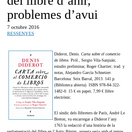
del llibre d’ahir,
problemes d’avui
7 octubre 2016
RESSENYES
Diderot, Denis.
Carta sobre el comercio
de libros
. Pról., Sergio Vila-Sanjuán;
estudio preliminar, Roger Chartier; trad. y
notas, Alejandro García Schnetzer.
Barcelona: Seix Barral, 2013. 141 p.
(Biblioteca abierta). ISBN 978-84-322-
1482-0. 15 € en paper, 7,99 € llibre
electrònic.
El síndic dels llibreters de París, André Le
Breton, va encarregar a Diderot l’any
1763 la redacció d’una història de la
reglamentació del llibre en l’Antic Règim, aquesta seria amb el temps