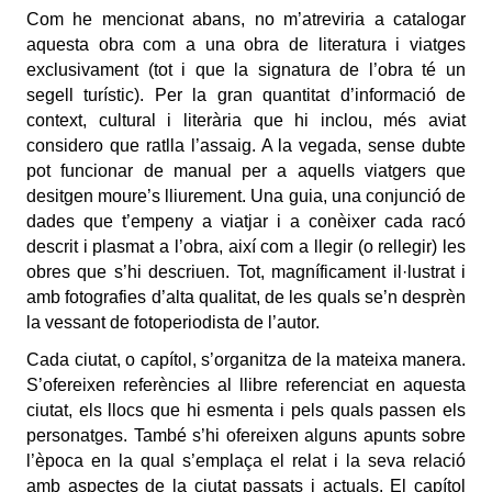
Com he mencionat abans, no m’atreviria a catalogar
aquesta obra com a una obra de literatura i viatges
exclusivament (tot i que la signatura de l’obra té un
segell turístic). Per la gran quantitat d’informació de
context, cultural i literària que hi inclou, més aviat
considero que ratlla l’assaig. A la vegada, sense dubte
pot funcionar de manual per a aquells viatgers que
desitgen moure’s lliurement. Una guia, una conjunció de
dades que t’empeny a viatjar i a conèixer cada racó
descrit i plasmat a l’obra, així com a llegir (o rellegir) les
obres que s’hi descriuen. Tot, magníficament il·lustrat i
amb fotografies d’alta qualitat, de les quals se’n desprèn
la vessant de fotoperiodista de l’autor.
Cada ciutat, o capítol, s’organitza de la mateixa manera.
S’ofereixen referències al llibre referenciat en aquesta
ciutat, els llocs que hi esmenta i pels quals passen els
personatges. També s’hi ofereixen alguns apunts sobre
l’època en la qual s’emplaça el relat i la seva relació
amb aspectes de la ciutat passats i actuals. El capítol