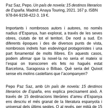
Paz Saz, Pepo.
Un país de novela: 15 destinos literarios
de España
. Madrid: Anaya Touring, 2021. 167 p. ISBN
978-84-9158-422-3. 19 €.
Importants i nombrosos autors i autores, no només
nadius d’Espanya, han explorat, a través de les seves
obres, ciutats de tot el territori. De nord a sud. En
diferents èpoques i des de diversos punts de vista,
nombrosos indrets han esdevingut protagonistes i una
part fonamental de molts llibres. En aquests casos,
podem afirmar que la novel·la no seria el mateix si
l’espai on transcorren els fets no hagués estat
Barcelona, Saragossa o Bilbao. Què seria del Quixot
sense els molins castellans que l’acompanyen?
Pepo Paz Saz, amb
Un país de novela: 15 destinos
literarios de España
, ens explica precisament això. A
través de 15 destinacions literàries d’arreu d’Espanya
ens descriu el més granat de la literatura espanyola i
universal dels últims segles. O al revés, per mitjà de 15