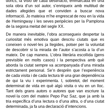
doncs, la visió de cada destinació, emmarcada en una
sola obra d’un sol autor, s’enriqueix amb multitud de
dades afegides que et conviden a buscar nova
informació. Jo mateixa m’he engrescat de nou en la vida
de Hemingway i les seves peripècies per la Pamplona
de la segona meitat del segle XX.
De manera inevitable, l’obra aconsegueix despertar la
curiositat més emotiva quan descriu ciutats que es
coneixen o novel·les ja llegides, potser per la voluntat
de descobrir si la mirada de l’autor s’acosta a la d’un
mateix. De cap manera. L’obra literària escollida (gens
previsible en molts casos) i la perspectiva amb què
aborda la ciutat sempre va acompanyada d’una mirada
estrictament personal. Se’n desprèn que l’experiència
de cada visita i de cada lectura té una gran dependència
de qui la viu i experimenta. I, sobretot, del moment
determinat de vida en què algú visita o viu en un lloc.
Tant dels grans autors o autores que van escriure la
novel·la com del mateix Pepo Paz Saz, que ja amb la
tria específica d’una lectura o d’una altra, o d’una ciutat
determinada, ja fa una declaració d’intencions.