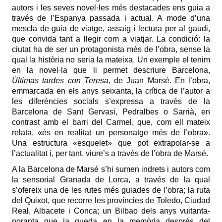
autors i les seves novel·les més destacades ens guia a
través de l’Espanya passada i actual. A mode d’una
mescla de guia de viatge, assaig i lectura per al gaudi,
que convida tant a llegir com a viatjar. La condició: la
ciutat ha de ser un protagonista més de l’obra, sense la
qual la història no seria la mateixa. Un exemple el tenim
en la novel·la que li permet descriure Barcelona,
Últimas tardes con Teresa
, de Juan Marsé. En l’obra,
emmarcada en els anys seixanta, la crítica de l’autor a
les diferències socials s’expressa a través de la
Barcelona de Sant Gervasi, Pedralbes o Sarrià, en
contrast amb el barri del Carmel, que, com ell mateix
relata, «és en realitat un personatge més de l’obra».
Una estructura «esquelet» que pot extrapolar-se a
l’actualitat i, per tant, viure’s a través de l’obra de Marsé.
A la Barcelona de Marsé s’hi sumen indrets i autors com
la sensorial Granada de Lorca, a través de la qual
s’ofereix una de les rutes més guiades de l’obra; la ruta
del Quixot, que recorre les províncies de Toledo, Ciudad
Real, Albacete i Conca; un Bilbao dels anys vuitanta-
noranta que ja queda en la memòria després del