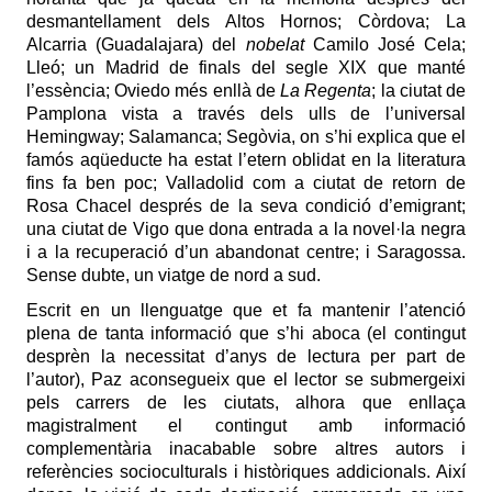
desmantellament dels Altos Hornos; Còrdova; La
Alcarria (Guadalajara) del
nobelat
Camilo José Cela;
Lleó; un Madrid de finals del segle XIX que manté
l’essència; Oviedo més enllà de
La Regenta
; la ciutat de
Pamplona vista a través dels ulls de l’universal
Hemingway; Salamanca; Segòvia, on s’hi explica que el
famós aqüeducte ha estat l’etern oblidat en la literatura
fins fa ben poc; Valladolid com a ciutat de retorn de
Rosa Chacel després de la seva condició d’emigrant;
una ciutat de Vigo que dona entrada a la novel·la negra
i a la recuperació d’un abandonat centre; i Saragossa.
Sense dubte, un viatge de nord a sud.
Escrit en un llenguatge que et fa mantenir l’atenció
plena de tanta informació que s’hi aboca (el contingut
desprèn la necessitat d’anys de lectura per part de
l’autor), Paz aconsegueix que el lector se submergeixi
pels carrers de les ciutats, alhora que enllaça
magistralment el contingut amb informació
complementària inacabable sobre altres autors i
referències socioculturals i històriques addicionals. Així