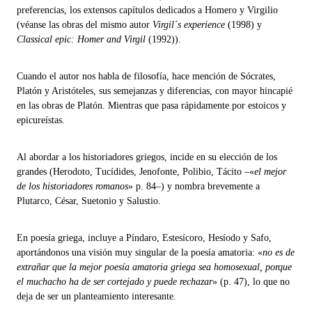
preferencias, los extensos capítulos dedicados a Homero y Virgilio
(véanse las obras del mismo autor
Virgil´s experience
(1998) y
Classical epic: Homer and Virgil
(1992)).
Cuando el autor nos habla de filosofía, hace mención de Sócrates,
Platón y Aristóteles, sus semejanzas y diferencias, con mayor hincapié
en las obras de Platón. Mientras que pasa rápidamente por estoicos y
epicureístas.
Al abordar a los historiadores griegos, incide en su elección de los
grandes (Herodoto, Tucídides, Jenofonte, Polibio, Tácito ‒«
el mejor
de los historiadores romanos
» p. 84‒) y nombra brevemente a
Plutarco, César, Suetonio y Salustio.
En poesía griega, incluye a Píndaro, Estesícoro, Hesíodo y Safo,
aportándonos una visión muy singular de la poesía amatoria: «
no es de
extrañar que la mejor poesía amatoria griega sea homosexual, porque
el muchacho ha de ser cortejado y puede rechazar
» (p. 47), lo que no
deja de ser un planteamiento interesante.