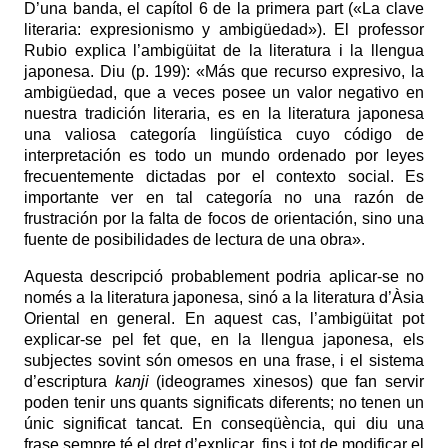
D’una banda, el capítol 6 de la primera part («La clave
literaria: expresionismo y ambigüedad»). El professor
Rubio explica l’ambigüitat de la literatura i la llengua
japonesa. Diu (p. 199): «
Más que recurso expresivo, la
ambigüedad, que a veces posee un valor negativo en
nuestra tradición literaria, es en la literatura japonesa
una valiosa categoría lingüística cuyo código de
interpretación es todo un mundo ordenado por leyes
frecuentemente dictadas por el contexto social. Es
importante ver en tal categoría no una razón de
frustración por la falta de focos de orientación, sino una
fuente de posibilidades de lectura de una obra».
Aquesta descripció probablement podria aplicar-se no
només a la literatura japonesa, sinó a la literatura d’Àsia
Oriental en general. En aquest cas, l’ambigüitat pot
explicar-se pel fet que, en la llengua japonesa, els
subjectes sovint són omesos en una frase, i el sistema
d’escriptura
kanji
(ideogrames xinesos) que fan servir
poden tenir uns quants significats diferents; no tenen un
únic significat tancat. En conseqüència, qui diu una
frase sempre té el dret d’explicar, fins i tot de modificar el