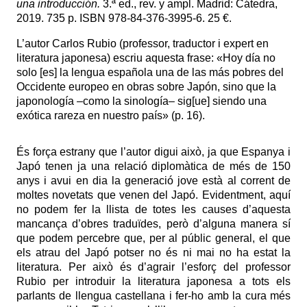
una introducción.
3.ª ed., rev. y ampl. Madrid: Cátedra,
2019. 735 p. ISBN 978-84-376-3995-6. 25 €.
L’autor Carlos Rubio (professor, traductor i expert en
literatura japonesa) escriu aquesta frase
: «Hoy día no
solo [es] la lengua española una de las más pobres del
Occidente europeo en obras sobre Japón, sino que la
japonología –como la sinología– sig[ue] siendo una
exótica rareza en nuestro país
» (p. 16).
És força estrany que l’autor digui això, ja que Espanya i
Japó tenen ja una relació diplomàtica de més de 150
anys i avui en dia la generació jove està al corrent de
moltes novetats que venen del Japó. Evidentment, aquí
no podem fer la llista de totes les causes d’aquesta
mancança d’obres traduïdes, però d’alguna manera sí
que podem percebre que, per al públic general, el que
els atrau del Japó potser no és ni mai no ha estat la
literatura. Per això és d’agrair l’esforç del professor
Rubio per introduir la literatura japonesa a tots els
parlants de llengua castellana i fer-ho amb la cura més