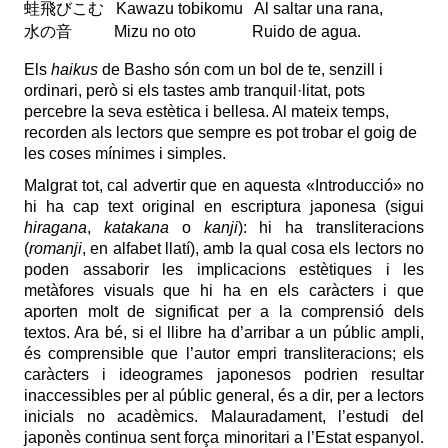
蛙飛びこむ
Kawazu tobikomu Al saltar una rana,
水の音
Mizu no oto Ruido de agua.
Els
haikus
de Basho són com un bol de te, senzill i
ordinari, però si els tastes amb tranquil·litat, pots
percebre la seva estètica i bellesa. Al mateix temps,
recorden als lectors que sempre es pot trobar el goig de
les coses mínimes i simples.
Malgrat tot, cal advertir que en aquesta «Introducció» no
hi ha cap text original en escriptura japonesa (sigui
hiragana
,
katakana
o
kanji
): hi ha transliteracions
(
romanji
, en alfabet llatí), amb la qual cosa els lectors no
poden assaborir les implicacions estètiques i les
metàfores visuals que hi ha en els caràcters i que
aporten molt de significat per a la comprensió dels
textos. Ara bé, si el llibre ha d’arribar a un públic ampli,
és comprensible que l’autor empri transliteracions; els
caràcters i ideogrames japonesos podrien resultar
inaccessibles per al públic general, és a dir, per a lectors
inicials no acadèmics. Malauradament, l’estudi del
japonès continua sent força minoritari a l’Estat espanyol.