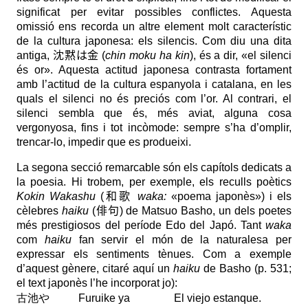
significat per evitar possibles conflictes. Aquesta
omissió ens recorda un altre element molt característic
de la cultura japonesa: els silencis. Com diu una dita
沈黙は金
antiga,
(
chin moku ha kin
), és a dir, «el silenci
és or». Aquesta actitud japonesa contrasta fortament
amb l’actitud de la cultura espanyola i catalana, en les
quals el silenci no és preciós com l’or. Al contrari, el
silenci sembla que és, més aviat, alguna cosa
vergonyosa, fins i tot incòmode: sempre s’ha d’omplir,
trencar-lo, impedir que es produeixi.
La segona secció remarcable són els capítols dedicats a
la poesia. Hi trobem, per exemple, els reculls
poètics
和歌
Kokin Wakashu
(
waka:
«poema japonès») i els
俳句
cèlebres
haiku
(
) de Matsuo Basho, un dels poetes
més prestigiosos del període Edo del Japó. Tant
waka
com
haiku
fan servir el món de la naturalesa per
expressar els sentiments tènues. Com a exemple
d’aquest gènere, citaré aquí un
haiku
de Basho (p. 531;
el text japonès l’he incorporat jo):
古池や
Furuike ya El viejo estanque.