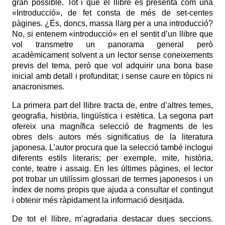
gran possible. Tot i que el llibre es presenta com una
«Introducció», de fet consta de més de set-centes
pàgines. ¿És, doncs, massa llarg per a una introducció?
No, si entenem «introducció» en el sentit d’un llibre que
vol transmetre un panorama general però
acadèmicament solvent a un lector sense coneixements
previs del tema, però que vol adquirir una bona base
inicial amb detall i profunditat; i sense caure en tòpics ni
anacronismes.
La primera part del llibre tracta de, entre d’altres temes,
geografia, història, lingüística i estètica. La segona part
ofereix una magnífica selecció de fragments de les
obres dels autors més significatius de la literatura
japonesa. L’autor procura que la selecció també inclogui
diferents estils literaris; per exemple, mite, història,
conte, teatre i assaig. En les últimes pàgines, el lector
pot trobar un utilíssim glossari de termes japonesos i un
índex de noms propis que ajuda a consultar el contingut
i obtenir més ràpidament la informació desitjada.
De tot el llibre, m’agradaria destacar dues seccions.