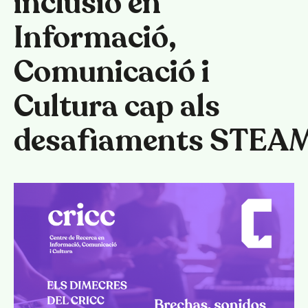
inclusió en
Informació,
Comunicació i
Cultura cap als
desafiaments STEA
Català
Español
English