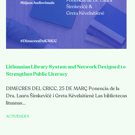
Lithuanian Library System and Network Designed to
Strengthen Public Literacy
DIMECRES DEL CRICC, 25 DE MARÇ Ponencia de la
Dra. Laura Šimkevičė i Greta Kėvelaitienė Las bibliotecas
lituanas…
ACTIVIDADES