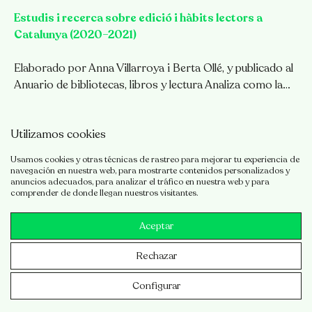
Estudis i recerca sobre edició i hàbits lectors a
Catalunya (2020–2021)
Elaborado por Anna Villarroya i Berta Ollé, y publicado al
Anuario de bibliotecas, libros y lectura Analiza como la…
NOTICIAS
Utilizamos cookies
Usamos cookies y otras técnicas de rastreo para mejorar tu experiencia de
navegación en nuestra web, para mostrarte contenidos personalizados y
Ver todo
anuncios adecuados, para analizar el tráfico en nuestra web y para
comprender de donde llegan nuestros visitantes.
Aceptar
Rechazar
© 2026 CRICC
·
Aviso legal
·
Política de privacidad
·
Política
Configurar
de cookies
·
Desarrollado por
Luzerta