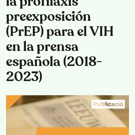
la profilaxis
preexposición
(PrEP) para el VIH
en la prensa
Català
Español
English
española (2018-
2023)