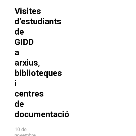
Visites
d’estudiants
de
GIDD
a
arxius,
biblioteques
i
centres
de
documentació
10 de
novembre