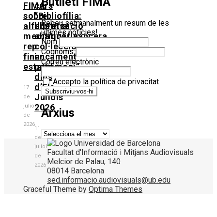
Butlletí FIMA
FIMA
curs
sobre
“Bibliofília:
Rebeu setmanalment un resum de les
alfabetització
llibreria
últimes notícies!
mediaticofinancera
antiquària,
Nom
rep
col·leccionisme
Cognoms
finançament
i
Correu electrònic
estatal
patrimoni”
dins
Accepto la política de privacitat
d’Els
17
Juliols
de
2026
juliol
Arxius
de
2026
11
Arxius
de
juliol
Facultat d'Informació i Mitjans Audiovisuals
de
Melcior de Palau, 140
2026
08014 Barcelona
sed.informacio.audiovisuals@ub.edu
Graceful Theme by
Optima Themes