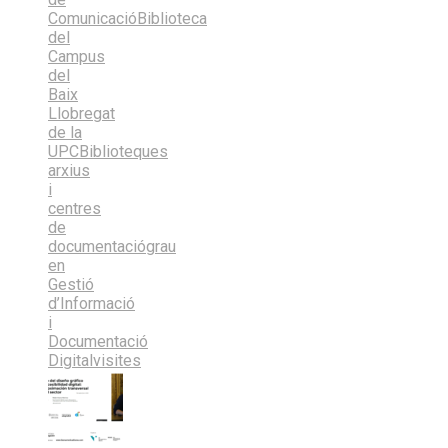
Comunicació
Biblioteca
del
Campus
del
Baix
Llobregat
de la
UPC
Biblioteques
arxius
i
centres
de
documentació
grau
en
Gestió
d’Informació
i
Documentació
Digital
visites