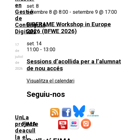
en
set.
8
Gestió
setembre 8 @ 8:00
-
setembre 9 @ 17:00
de
BIBFRAME Workshop in Europe
Continguts
2026 (BFWE 2026)
Digitals
set.
14
17
11:00
-
13:00
de
juliol
Sessions d’acollida per a l’alumnat
de
de nou accés
2026
Visualitza el calendari
Seguiu-nos
Un
La
projecte
FIMA
de
acull
la
el