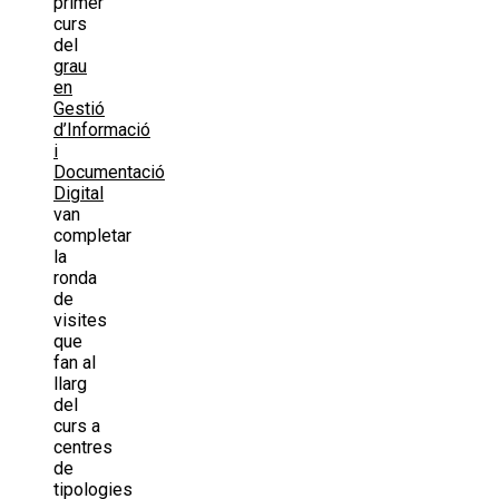
primer
curs
del
grau
en
Gestió
d’Informació
i
Documentació
Digital
van
completar
la
ronda
de
visites
que
fan al
llarg
del
curs a
centres
de
tipologies