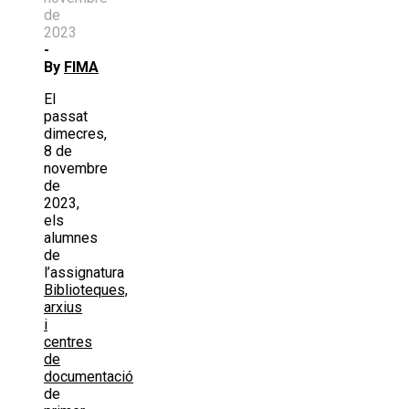
de
2023
-
By
FIMA
El
passat
dimecres,
8 de
novembre
de
2023,
els
alumnes
de
l’assignatura
Biblioteques,
arxius
i
centres
de
documentació
de