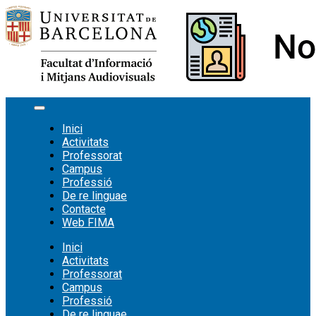
Vés
al
contingut
Inici
Activitats
Professorat
Campus
Professió
De re linguae
Contacte
Web FIMA
Inici
Activitats
Professorat
Campus
Professió
De re linguae