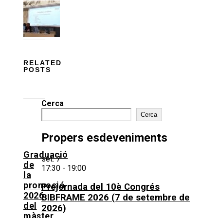
RELATED
POSTS
Cerca
Cerca
Propers esdeveniments
Graduació
set.
7
de
17:30
-
19:00
la
promoció
Prejornada del 10è Congrés
2026
BIBFRAME 2026 (7 de setembre de
del
2026)
màster