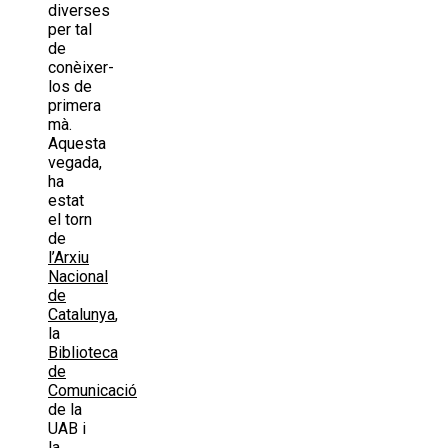
diverses
per tal
de
conèixer-
los de
primera
mà.
Aquesta
vegada,
ha
estat
el torn
de
l’Arxiu
Nacional
de
Catalunya
,
la
Biblioteca
de
Comunicació
de la
UAB i
la