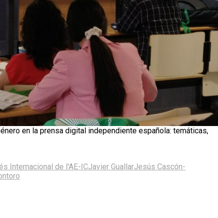
género en la prensa digital independiente española: temáticas,
és Internacional de l'AE-IC
Javier Guallar
Jesús Cascón-
ontoro