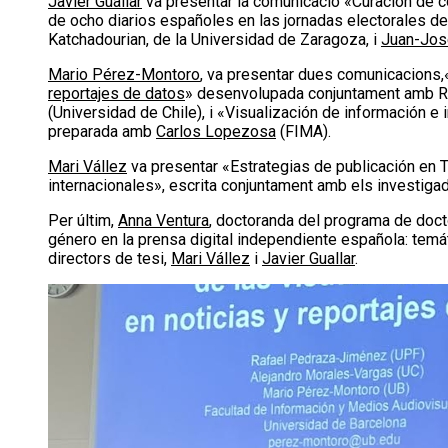
Javier Guallar
va presentar la comunicació «Curación de con
de ocho diarios españoles en las jornadas electorales 
Katchadourian, de la Universidad de Zaragoza, i
Juan-Jos
Mario Pérez-Montoro
, va presentar dues comunicacions,
reportajes de datos
» desenvolupada conjuntament amb R
(Universidad de Chile), i «Visualización de información e in
preparada amb
Carlos Lopezosa
(FIMA).
Mari Vállez
va presentar «Estrategias de publicación en 
internacionales», escrita conjuntament amb els investig
Per últim,
Anna Ventura
, doctoranda del programa de docto
género en la prensa digital independiente española: tem
directors de tesi,
Mari Vállez
i
Javier Guallar
.