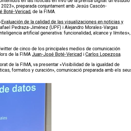
tenidos en las noticias en vivo de la prensa digital: un estudio
de 2023», preparada conjuntament amb Jesús Cascón-
é Boté-Vericad
, de la FIMA.
«
Evaluación de la calidad de las visualizaciones en noticias y
afael Pedraza-Jiménez (UPF) i Alejandro Morales-Vargas
teligencia artificial generativa: funcionalidad, alcance y límites»,
Twitter de cinco de los principales medios de comunicación
adors de la FIMA
Juan-José Boté-Vericad
i
Carlos Lopezosa
.
rat de la FIMA, va presentar «Visibilidad de la igualdad de
áticas, formatos y curación», comunicació preparada amb els seu