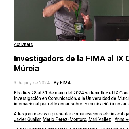
Activitats
Investigadors de la FIMA al IX 
Múrcia
3 de juny de 2024
- By
FIMA
Els dies 28 al 31 de maig del 2024 va tenir lloc el
IX Cong
Investigación en Comunicación, a la Universidad de Murcia
internacional per reflexionar sobre comunicació i innovac
A les jornades van presentar comunicacions els investig
Javier Guallar
,
Mario Pérez-Montoro
,
Mari Vállez
i
Anna V