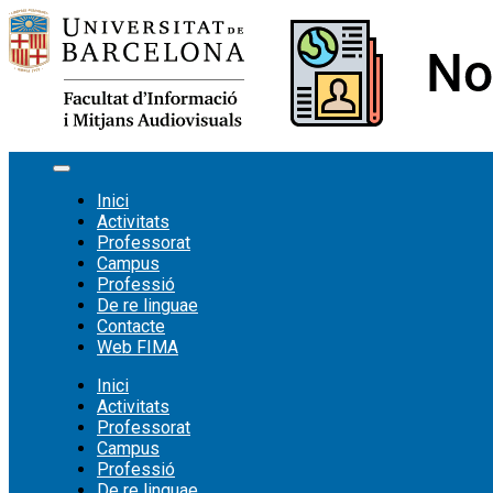
Vés
al
contingut
Inici
Activitats
Professorat
Campus
Professió
De re linguae
Contacte
Web FIMA
Inici
Activitats
Professorat
Campus
Professió
De re linguae