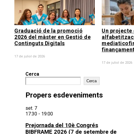
Graduació de la promoció
Un projecte 
2026 del màster en Gestió de
alfabetitzac
Continguts Digitals
mediaticofi
finançament
17 de juliol de 2026
17 de juliol de 2026
Cerca
Cerca
Propers esdeveniments
set.
7
17:30
-
19:00
Prejornada del 10è Congrés
BIBFRAME 2026 (7 de setembre de