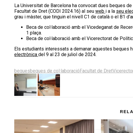
La Universitat de Barcelona ha convocat dues beques de col·laboració amb el Vicerectorat de Política Acadèmica i amb la
Facultat de Dret (CODI 2024.16) al seu
web
i a la
seu elec
grau i màster, que tinguin el nivell C1 de català o el B1 
Beca de col·laboració amb el Vicedeganat de Recerca
1 plaça.
Beca de col·laboració amb el Vicerectorat de Políti
Els estudiants interessats a demanar aquestes beques haur
electrònica
del 9 al 23 de juliol de 2024.
Share
Share
Share
Share
Share
on
on
on
on
on
beques
beques de col·laboració
Facultat de Dret
Vicerecto
X
Facebook
LinkedIn
Email
Bluesky
(Twitter)
RELA