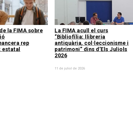
de la FIMA sobre
La FIMA acull el curs
ió
“Bibliofília: llibreria
nancera rep
antiquària, col·leccionisme i
 estatal
patrimoni” dins d’Els Juliols
2026
11 de juliol de 2026