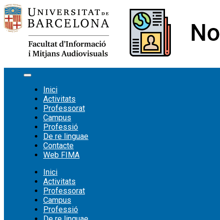
Vés
al
contingut
Inici
Activitats
Professorat
Campus
Professió
De re linguae
Contacte
Web FIMA
Inici
Activitats
Professorat
Campus
Professió
De re linguae