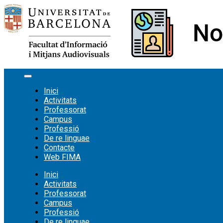
Vés
al
contingut
Inici
Activitats
Professorat
Campus
Professió
De re linguae
Contacte
Web FIMA
Inici
Activitats
Professorat
Campus
Professió
De re linguae