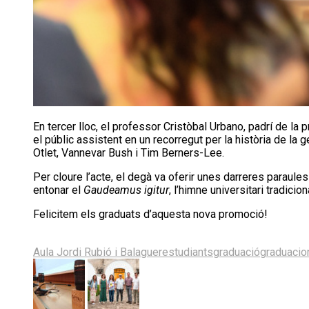
En tercer lloc, el professor Cristòbal Urbano, padrí de la 
el públic assistent en un recorregut per la història de l
Otlet, Vannevar Bush i Tim Berners-Lee.
Per cloure l’acte, el degà va oferir unes darreres paraules
entonar el
Gaudeamus igitur
, l’himne universitari tradicion
Felicitem els graduats d’aquesta nova promoció!
Share
Share
Share
Share
Share
on
on
on
on
on
Aula Jordi Rubió i Balaguer
estudiants
graduació
graduacio
X
Facebook
LinkedIn
Email
Bluesky
(Twitter)