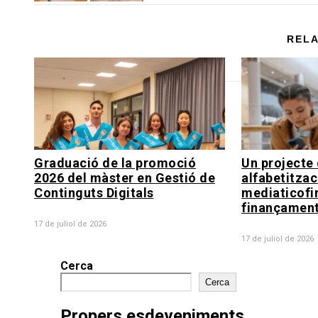
RELA
Graduació de la promoció
Un projecte 
2026 del màster en Gestió de
alfabetitzac
Continguts Digitals
mediaticofi
finançament
17 de juliol de 2026
17 de juliol de 2026
Cerca
Cerca
Propers esdeveniments