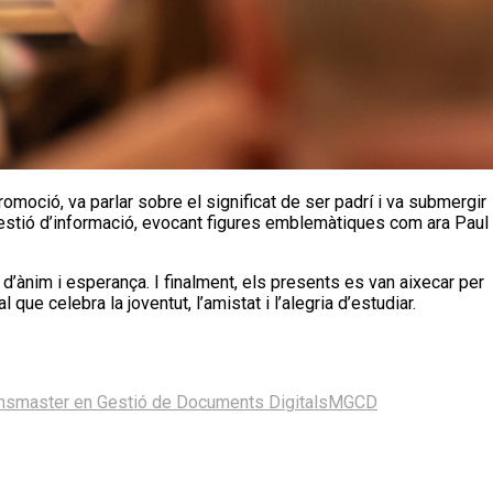
promoció, va parlar sobre el significat de ser padrí i va submergir
a gestió d’informació, evocant figures emblemàtiques com ara Paul
 d’ànim i esperança. I finalment, els presents es van aixecar per
al que celebra la joventut, l’amistat i l’alegria d’estudiar.
ns
master en Gestió de Documents Digitals
MGCD