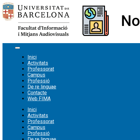
Vés
al
contingut
Inici
Activitats
Professorat
Campus
Professió
De re linguae
Contacte
Web FIMA
Inici
Activitats
Professorat
Campus
Professió
De re linguae