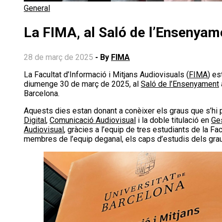
General
La FIMA, al Saló de l’Ensenya
28 de març de 2025
- By
FIMA
La Facultat d’Informació i Mitjans Audiovisuals (
FIMA
) es
diumenge 30 de març de 2025, al
Saló de l’Ensenyament
Barcelona.
Aquests dies estan donant a conèixer els graus que s’hi
Digital
,
Comunicació Audiovisual
i la doble titulació en
Ges
Audiovisual
, gràcies a l’equip de tres estudiants de la F
membres de l’equip deganal, els caps d’estudis dels graus