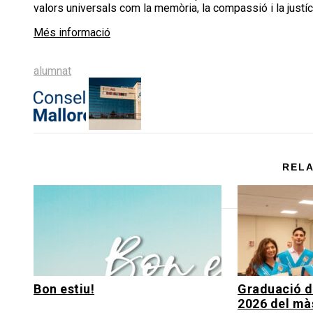
valors universals com la memòria, la compassió i la justíc
Més informació
Share
Share
Share
Share
Share
on
on
on
on
on
alumnat
X
Facebook
LinkedIn
Email
Bluesky
(Twitter)
RELA
Bon estiu!
Graduació d
2026 del mà