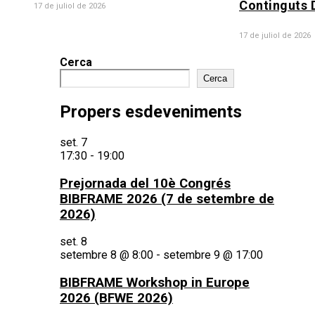
Continguts D
17 de juliol de 2026
17 de juliol de 2026
Cerca
Cerca
Propers esdeveniments
set.
7
17:30
-
19:00
Prejornada del 10è Congrés
BIBFRAME 2026 (7 de setembre de
2026)
set.
8
setembre 8 @ 8:00
-
setembre 9 @ 17:00
BIBFRAME Workshop in Europe
2026 (BFWE 2026)