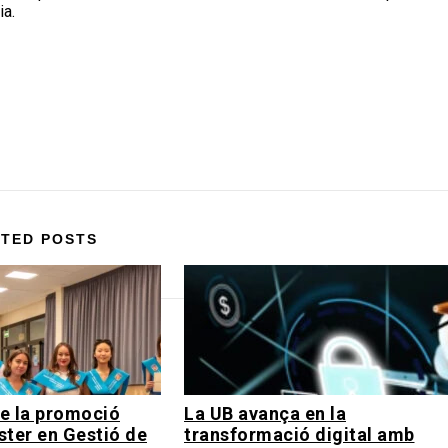
ia.
TED POSTS
e la promoció
La UB avança en la
ster en Gestió de
transformació digital amb