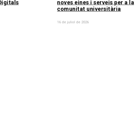
igitals
noves eines i serveis per a la
comunitat universitària
16 de juliol de 2026