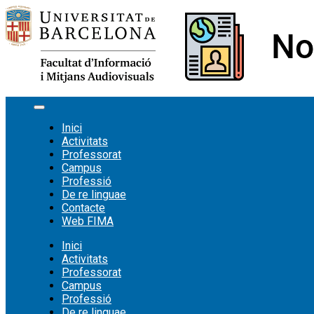
Vés
al
contingut
Inici
Activitats
Professorat
Campus
Professió
De re linguae
Contacte
Web FIMA
Inici
Activitats
Professorat
Campus
Professió
De re linguae