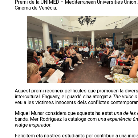
Premi de la
UNIMED – Mediterranean Universities Union
Cinema de Venècia.
Aquest premi reconeix pel·lícules que promouen la diversitat
intercultural. Enguany, el guardó s’ha atorgat a
The voice o
veu a les víctimes innocents dels conflictes contemporan
Miquel Munar considera que aquesta ha estat
una de les 
banda, Mer Rodríguez la cataloga com
una experiència ún
viatge inspirador
.
Felicitem els nostres estudiants per contribuir a una inici