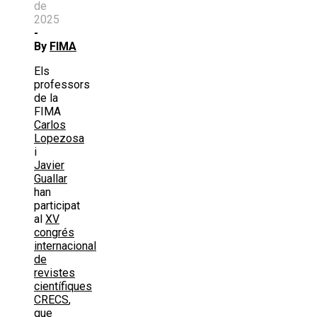
de
2025
-
By
FIMA
Els
professors
de la
FIMA
Carlos
Lopezosa
i
Javier
Guallar
han
participat
al
XV
congrés
internacional
de
revistes
científiques
CRECS
,
que