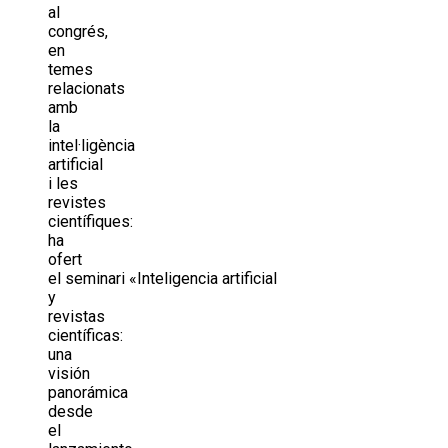
al
congrés,
en
temes
relacionats
amb
la
intel·ligència
artificial
i les
revistes
científiques:
ha
ofert
el seminari «Inteligencia artificial
y
revistas
científicas:
una
visión
panorámica
desde
el