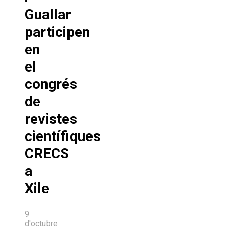
Guallar
participen
en
el
congrés
de
revistes
científiques
CRECS
a
Xile
9
d'octubre