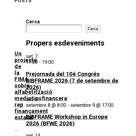
POSTS
Cerca
Cerca
Propers esdeveniments
Un
set.
7
projecte
17:30
-
19:00
de
la
Prejornada del 10è Congrés
FIMA
BIBFRAME 2026 (7 de setembre de
sobre
2026)
alfabetització
mediaticofinancera
set.
8
rep
setembre 8 @ 8:00
-
setembre 9 @ 17:00
finançament
BIBFRAME Workshop in Europe
estatal
2026 (BFWE 2026)
17
set.
14