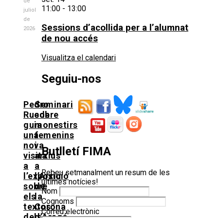
de
11:00
-
13:00
juliol
de
Sessions d’acollida per a l’alumnat
2026
de nou accés
Visualitza el calendari
Seguiu-nos
Pedro
Seminari
Rueda
sobre
guia
monestirs
una
femenins
nova
i
Butlletí FIMA
visita
arxius
a
a
Rebeu setmanalment un resum de les
l’exposició
l’Arxiu
últimes notícies!
sobre
de
Nom
els
la
Cognoms
textos
Corona
Correu electrònic
dels
d’Aragó