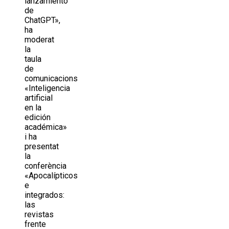
lanzamiento
de
ChatGPT»,
ha
moderat
la
taula
de
comunicacions
«Inteligencia
artificial
en la
edición
académica»
i ha
presentat
la
conferència
«Apocalípticos
e
integrados:
las
revistas
frente