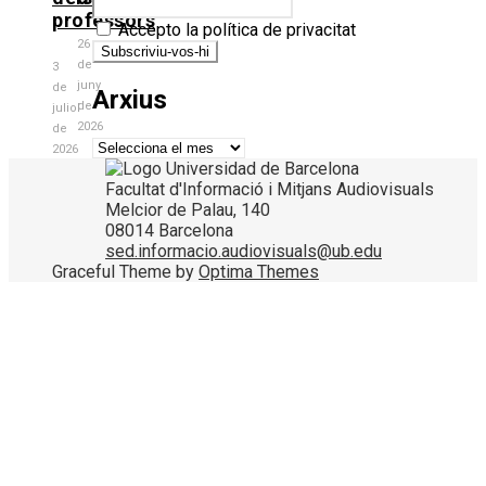
professors
Accepto la política de privacitat
26
de
3
juny
de
Arxius
de
juliol
2026
de
Arxius
2026
Facultat d'Informació i Mitjans Audiovisuals
Melcior de Palau, 140
08014 Barcelona
sed.informacio.audiovisuals@ub.edu
Graceful Theme by
Optima Themes