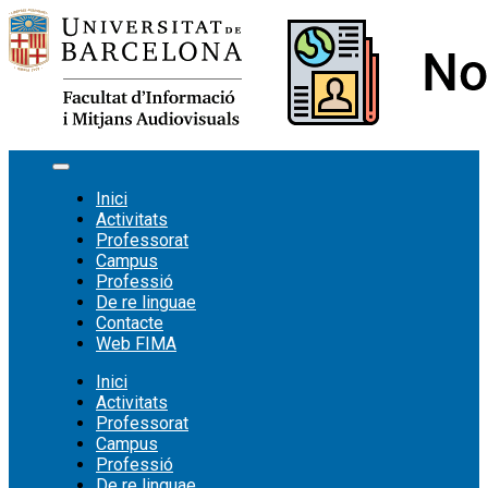
Vés
al
contingut
Inici
Activitats
Professorat
Campus
Professió
De re linguae
Contacte
Web FIMA
Inici
Activitats
Professorat
Campus
Professió
De re linguae