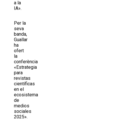
a la
IA».
Per la
seva
banda,
Guallar
ha
ofert
la
conferència
«Estrategia
para
revistas
científicas
en el
ecosistema
de
medios
sociales
2025».