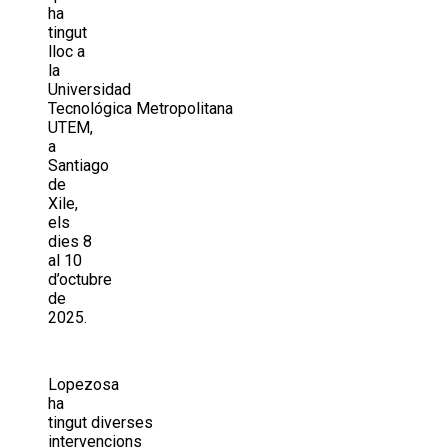
ha
tingut
lloc a
la
Universidad
Tecnológica Metropolitana
UTEM,
a
Santiago
de
Xile,
els
dies 8
al 10
d’octubre
de
2025.
Lopezosa
ha
tingut diverses
intervencions