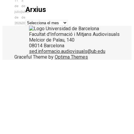
11
3
de
de
Arxius
juliol
juliol
de
de
Arxius
2026
2026
Facultat d'Informació i Mitjans Audiovisuals
Melcior de Palau, 140
08014 Barcelona
sed.informacio.audiovisuals@ub.edu
Graceful Theme by
Optima Themes