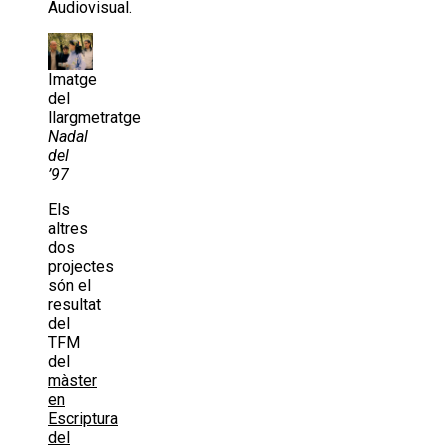
Audiovisual.
Imatge
del
llargmetratge
Nadal
del
’97
Els
altres
dos
projectes
són el
resultat
del
TFM
del
màster
en
Escriptura
del