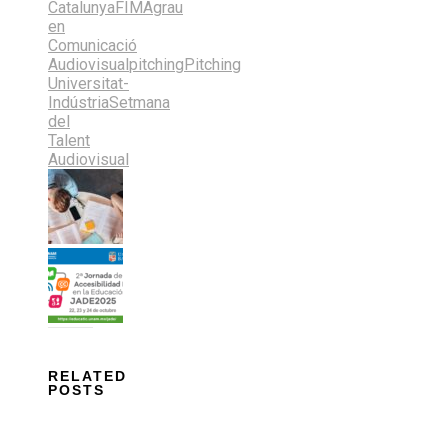
Catalunya
FIMA
grau
en
Comunicació
Audiovisual
pitching
Pitching
Universitat-
Indústria
Setmana
del
Talent
Audiovisual
RELATED
POSTS