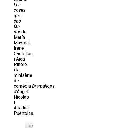
Les
coses
que
ens
fan
por
de
María
Mayoral,
Irene
Castellón
i Aida
Piñero;
i la
minisèrie
de
comèdia
Bramallops
,
d’Àngel
Nicolàs
i
Ariadna
Puértolas.
Minisèrie
Sèrie