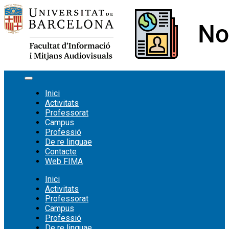
Vés
al
contingut
Inici
Activitats
Professorat
Campus
Professió
De re linguae
Contacte
Web FIMA
Inici
Activitats
Professorat
Campus
Professió
De re linguae