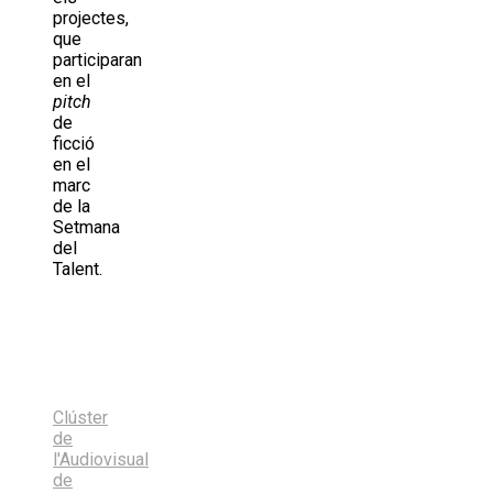
projectes,
que
participaran
en el
pitch
de
ficció
en el
marc
de la
Setmana
del
Talent.
Share
on
Share
X
on
Share
(Twitter)
Facebook
on
Share
LinkedIn
on
Share
Email
on
Clúster
Bluesky
de
l'Audiovisual
de