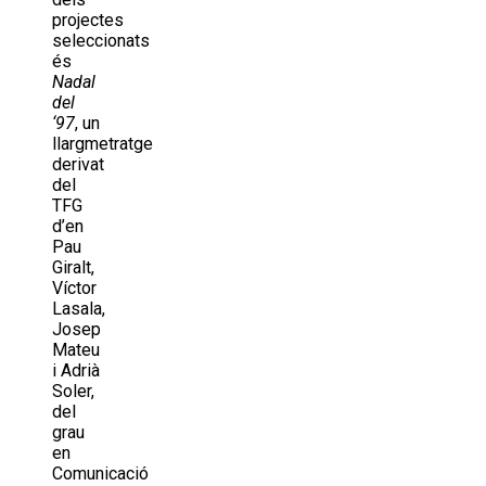
projectes
seleccionats
és
Nadal
del
‘97
, un
llargmetratge
derivat
del
TFG
d’en
Pau
Giralt,
Víctor
Lasala,
Josep
Mateu
i Adrià
Soler,
del
grau
en
Comunicació