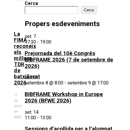
Cerca
Cerca
Propers esdeveniments
La
set.
7
FIMA
17:30
-
19:00
reconeix
els
Prejornada del 10è Congrés
millors
BIBFRAME 2026 (7 de setembre de
TDR
2026)
de
batxillerat
set.
8
2026
setembre 8 @ 8:00
-
setembre 9 @ 17:00
BIBFRAME Workshop in Europe
11
2026 (BFWE 2026)
de
juliol
set.
14
de
11:00
-
13:00
2026
Sessions d’acollida per a l’alumnat