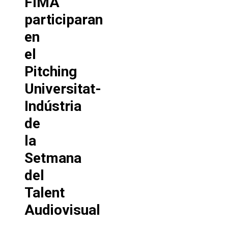
FIMA
participaran
en
el
Pitching
Universitat-
Indústria
de
la
Setmana
del
Talent
Audiovisual