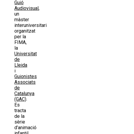
Guió
Audiovisual
,
un
màster
interuniversitari
organitzat
per la
FIMA,
la
Universitat
de
Lleida
i
Guionistes
Associats
de
Catalunya
(GAC)
.
Es
tracta
de la
sèrie
d’animació
infantil