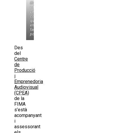
Bramallops
d’animació
infantil
Les
coses
que
ens
fan
por
Des
del
Centre
de
Producció
i
Emprenedoria
Audiovisual
(CPEA)
de la
FIMA
s’està
acompanyant
i
assessorant
els