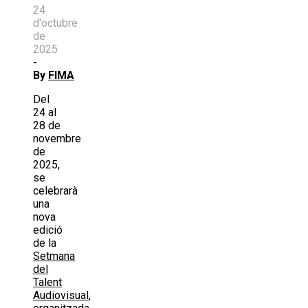
24
d'octubre
de
2025
-
By
FIMA
Del
24 al
28 de
novembre
de
2025,
se
celebrarà
una
nova
edició
de la
Setmana
del
Talent
Audiovisual
,