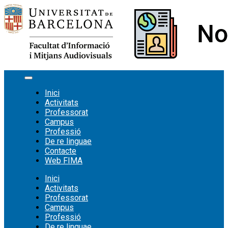
Vés
al
contingut
Inici
Activitats
Professorat
Campus
Professió
De re linguae
Contacte
Web FIMA
Inici
Activitats
Professorat
Campus
Professió
De re linguae