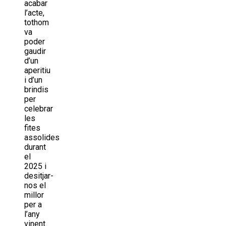
acabar
l’acte,
tothom
va
poder
gaudir
d’un
aperitiu
i d’un
brindis
per
celebrar
les
fites
assolides
durant
el
2025 i
desitjar-
nos el
millor
per a
l’any
vinent.