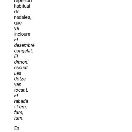
repertori
habitual
de
nadales,
que
va
incloure
El
desembre
congelat
,
El
dimoni
escuat
,
Les
dotze
van
tocant
,
El
rabadà
i
Fum,
fum,
fum
.
En