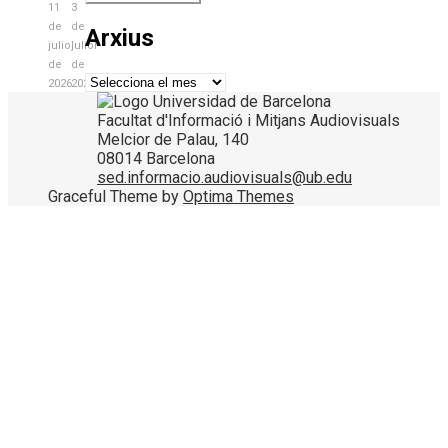
11
3
de
de
Arxius
juliol
juliol
de
de
Arxius
2026
2026
Facultat d'Informació i Mitjans Audiovisuals
Melcior de Palau, 140
08014 Barcelona
sed.informacio.audiovisuals@ub.edu
Graceful Theme by
Optima Themes