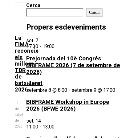
Cerca
Cerca
Propers esdeveniments
La
set.
7
FIMA
17:30
-
19:00
reconeix
els
Prejornada del 10è Congrés
millors
BIBFRAME 2026 (7 de setembre de
TDR
2026)
de
batxillerat
set.
8
2026
setembre 8 @ 8:00
-
setembre 9 @ 17:00
BIBFRAME Workshop in Europe
11
2026 (BFWE 2026)
de
juliol
set.
14
de
11:00
-
13:00
2026