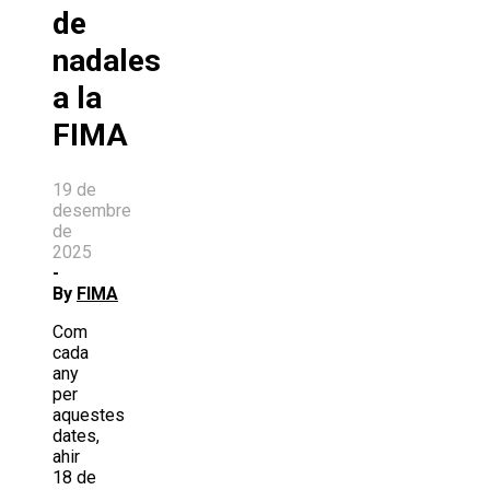
de
nadales
a la
FIMA
19 de
desembre
de
2025
-
By
FIMA
Com
cada
any
per
aquestes
dates,
ahir
18 de