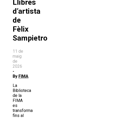
Llibres
d’artista
de
Fèlix
Sampietro
11 de
maig
de
2026
-
By
FIMA
La
Biblioteca
de la
FIMA
es
transforma
fins al