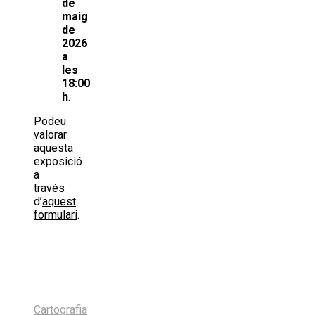
de
maig
de
2026
a
les
18:00
h
.
Podeu
valorar
aquesta
exposició
a
través
d’
aquest
formulari
.
Share
on
Share
X
on
Share
(Twitter)
Facebook
on
Share
LinkedIn
on
Share
Email
on
Cartografia