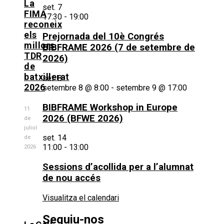
La
set.
7
FIMA
17:30
-
19:00
reconeix
els
Prejornada del 10è Congrés
millors
BIBFRAME 2026 (7 de setembre de
TDR
2026)
de
batxillerat
set.
8
2026
setembre 8 @ 8:00
-
setembre 9 @ 17:00
BIBFRAME Workshop in Europe
11
2026 (BFWE 2026)
de
juliol
set.
14
de
11:00
-
13:00
2026
Sessions d’acollida per a l’alumnat
de nou accés
Visualitza el calendari
Seguiu-nos