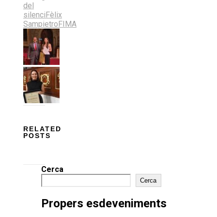
Bluesky
del
silenci
Fèlix
Sampietro
FIMA
RELATED
POSTS
Cerca
Cerca
Propers esdeveniments