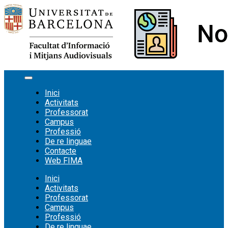
Vés
al
contingut
Inici
Activitats
Professorat
Campus
Professió
De re linguae
Contacte
Web FIMA
Inici
Activitats
Professorat
Campus
Professió
De re linguae