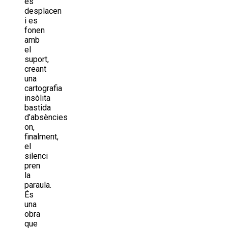
es
desplacen
i es
fonen
amb
el
suport,
creant
una
cartografia
insòlita
bastida
d’absències
on,
finalment,
el
silenci
pren
la
paraula.
És
una
obra
que