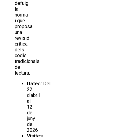
defuig
la
norma
i que
proposa
una
revisió
crítica
dels
codis
tradicionals
de
lectura.
Dates:
Del
22
d’abril
al
12
de
juny
de
2026
Visites