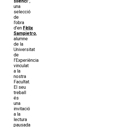
silenci”
,
una
selecció
de
l’obra
d’en
Fèlix
Sampietro
,
alumne
de la
Universitat
de
l’Experiència
vinculat
a la
nostra
Facultat.
El seu
treball
és
una
invitació
a la
lectura
pausada