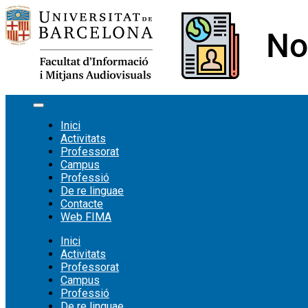
Vés
al
contingut
Inici
Activitats
Professorat
Campus
Professió
De re linguae
Contacte
Web FIMA
Inici
Activitats
Professorat
Campus
Professió
De re linguae