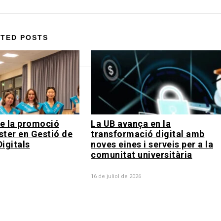
TED POSTS
e la promoció
La UB avança en la
ster en Gestió de
transformació digital amb
igitals
noves eines i serveis per a la
comunitat universitària
16 de juliol de 2026