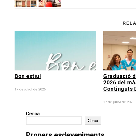
RELA
Bon estiu!
Graduació d
2026 del mà
Continguts D
17 de juliol de 2026
17 de juliol de 2026
Cerca
Cerca
Propers esdeveniments