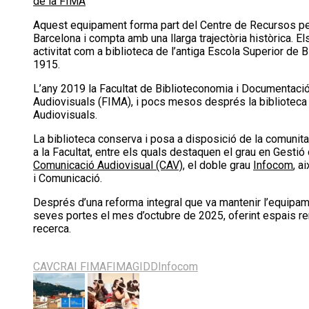
de la FIMA
Aquest equipament forma part del Centre de Recursos per a
Barcelona i compta amb una llarga trajectòria històrica. E
activitat com a biblioteca de l’antiga Escola Superior de 
1915.
L’any 2019 la Facultat de Biblioteconomia i Documentació
Audiovisuals (FIMA), i pocs mesos després la biblioteca 
Audiovisuals.
La biblioteca conserva i posa a disposició de la comunitat
a la Facultat, entre els quals destaquen el grau en Gestió
Comunicació Audiovisual (CAV)
, el doble grau
Infocom
, a
i Comunicació.
Després d’una reforma integral que va mantenir l’equipame
seves portes el mes d’octubre de 2025, oferint espais re
recerca.
Share
Share
Share
Share
Share
on
on
on
on
on
CAV
CRAI FIMA
FIMA
GIDD
Infocom
X
Facebook
LinkedIn
Email
Bluesky
(Twitter)