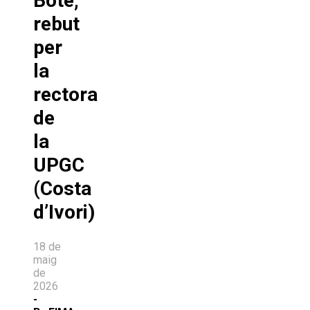
Boté,
rebut
per
la
rectora
de
la
UPGC
(Costa
d’Ivori)
18 de
maig
de
2026
-