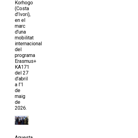
Korhogo
(Costa
d’Ivori),
en el
marc
d’una
mobilitat
internacional
del
programa
Erasmus+
KA171
del 27
d’abril
a l’1
de
maig
de
2026.
Aquesta