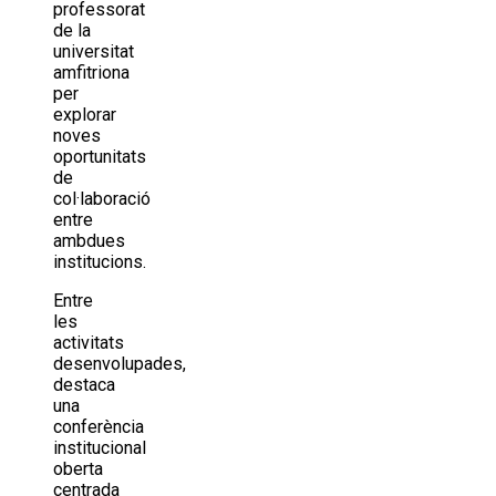
professorat
de la
universitat
amfitriona
per
explorar
noves
oportunitats
de
col·laboració
entre
ambdues
institucions.
Entre
les
activitats
desenvolupades,
destaca
una
conferència
institucional
oberta
centrada