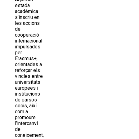
estada
acadèmica
s’inscriu en
les accions
de
cooperació
internacional
impulsades
per
Erasmus+,
orientades a
reforçar els
vincles entre
universitats
europees i
institucions
de països
socis, així
com a
promoure
l’intercanvi
de
coneixement,