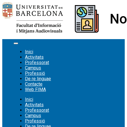
Vés
al
contingut
Inici
Activitats
Professorat
Campus
Professió
De re linguae
Contacte
Web FIMA
Inici
Activitats
Professorat
Campus
Professió
De re linguae