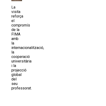
La
visita
reforça
el
compromís
de la
FIMA
amb
la
internacionalització,
la
cooperació
universitària
i la
projecció
global
del
seu
professorat.
Share
on
Share
X
on
Share