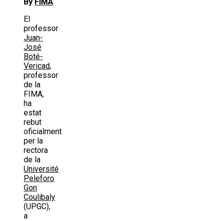
By
FIMA
El
professor
Juan-
José
Boté-
Vericad
,
professor
de la
FIMA,
ha
estat
rebut
oficialment
per la
rectora
de la
Université
Peleforo
Gon
Coulibaly
(UPGC),
a