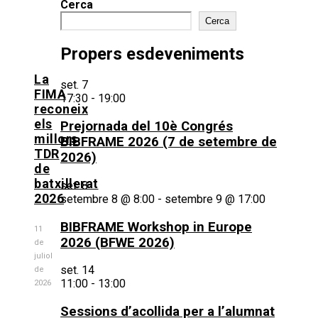
Cerca
Cerca
Propers esdeveniments
La
set.
7
FIMA
17:30
-
19:00
reconeix
els
Prejornada del 10è Congrés
millors
BIBFRAME 2026 (7 de setembre de
TDR
2026)
de
batxillerat
set.
8
2026
setembre 8 @ 8:00
-
setembre 9 @ 17:00
BIBFRAME Workshop in Europe
11
2026 (BFWE 2026)
de
juliol
set.
14
de
11:00
-
13:00
2026
Sessions d’acollida per a l’alumnat