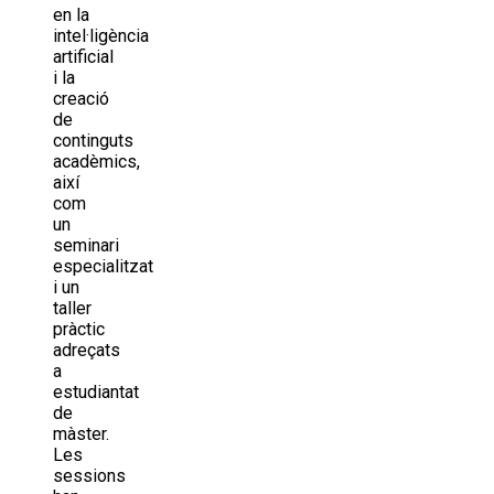
en la
intel·ligència
artificial
i la
creació
de
continguts
acadèmics,
així
com
un
seminari
especialitzat
i un
taller
pràctic
adreçats
a
estudiantat
de
màster.
Les
sessions