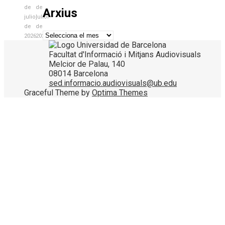
de
de
Arxius
juliol
juliol
de
de
Arxius
2026
2026
Facultat d'Informació i Mitjans Audiovisuals
Melcior de Palau, 140
08014 Barcelona
sed.informacio.audiovisuals@ub.edu
Graceful Theme by
Optima Themes