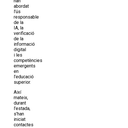
han
abordat
l’ús
responsable
de la
IA, la
verificació
de la
informació
digital
i les
competències
emergents
en
l’educació
superior.
Així
mateix,
durant
l’estada,
s’han
iniciat
contactes