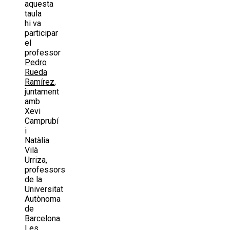
aquesta
taula
hi va
participar
el
professor
Pedro
Rueda
Ramírez
,
juntament
amb
Xevi
Camprubí
i
Natàlia
Vilà
Urriza,
professors
de la
Universitat
Autònoma
de
Barcelona.
Les