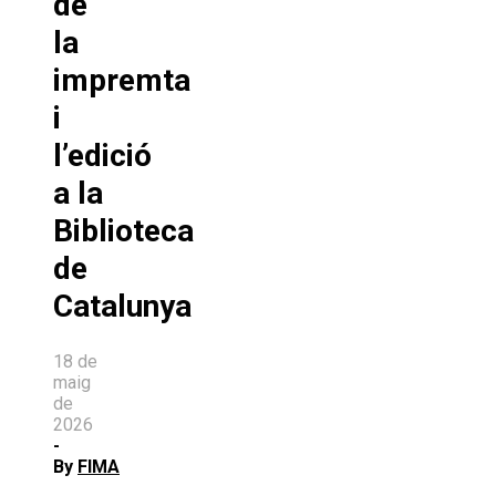
de
la
impremta
i
l’edició
a la
Biblioteca
de
Catalunya
18 de
maig
de
2026
-
By
FIMA