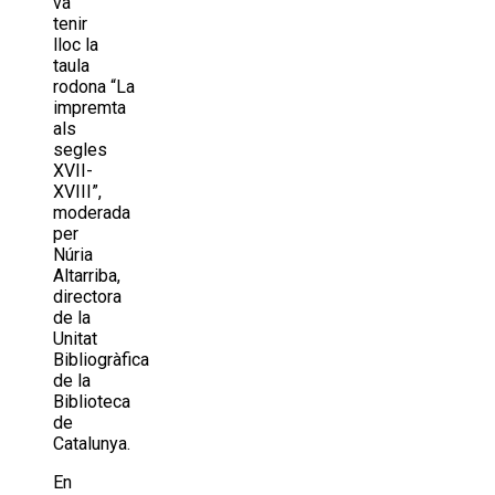
va
tenir
lloc la
taula
rodona “La
impremta
als
segles
XVII-
XVIII”,
moderada
per
Núria
Altarriba,
directora
de la
Unitat
Bibliogràfica
de la
Biblioteca
de
Catalunya.
En