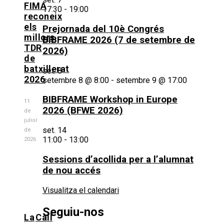
FIMA
17:30
-
19:00
reconeix
els
Prejornada del 10è Congrés
millors
BIBFRAME 2026 (7 de setembre de
TDR
2026)
de
batxillerat
set.
8
2026
setembre 8 @ 8:00
-
setembre 9 @ 17:00
BIBFRAME Workshop in Europe
11
2026 (BFWE 2026)
de
juliol
set.
14
de
11:00
-
13:00
2026
Sessions d’acollida per a l’alumnat
de nou accés
Visualitza el calendari
Seguiu-nos
La
Call