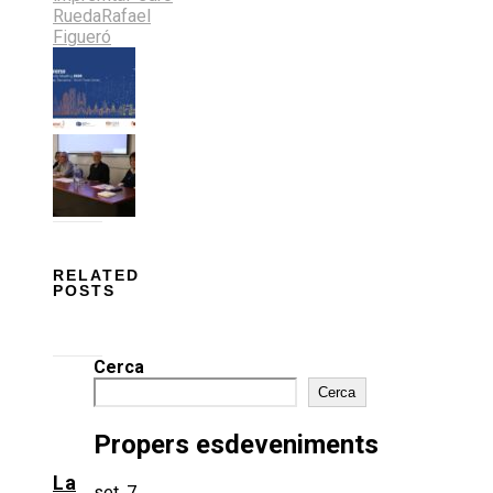
Rueda
Rafael
Figueró
RELATED
POSTS
Cerca
Cerca
Propers esdeveniments
La
set.
7