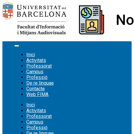
Vés
al
contingut
Inici
Activitats
Professorat
Campus
Professió
De re linguae
Contacte
Web FIMA
Inici
Activitats
Professorat
Campus
Professió
De re linguae