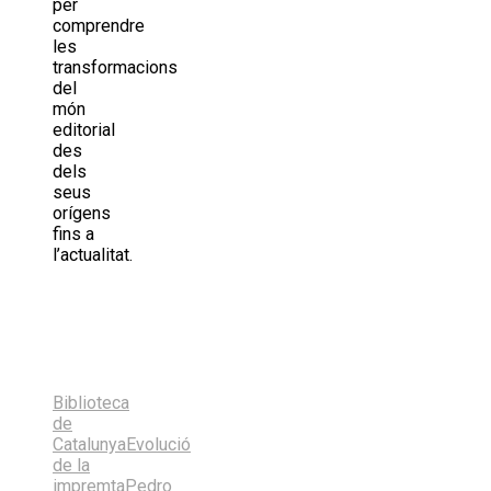
per
comprendre
les
transformacions
del
món
editorial
des
dels
seus
orígens
fins a
l’actualitat.
Share
on
Share
X
on
Share
(Twitter)
Facebook
on
Share
LinkedIn
on
Share
Email
on
Biblioteca
Bluesky
de
Catalunya
Evolució
de la
impremta
Pedro