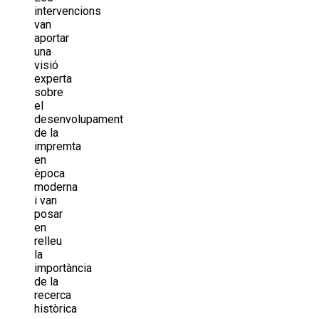
intervencions
van
aportar
una
visió
experta
sobre
el
desenvolupament
de la
impremta
en
època
moderna
i van
posar
en
relleu
la
importància
de la
recerca
històrica