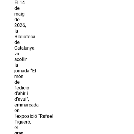
El 14
de
maig
de
2026,
la
Biblioteca
de
Catalunya
va
acollir
la
jornada “El
món
de
l’edició
d’ahir i
d’avui”,
emmarcada
en
l’exposició “Rafael
Figueró,
el
gran