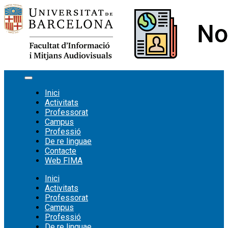
Vés
al
contingut
Inici
Activitats
Professorat
Campus
Professió
De re linguae
Contacte
Web FIMA
Inici
Activitats
Professorat
Campus
Professió
De re linguae