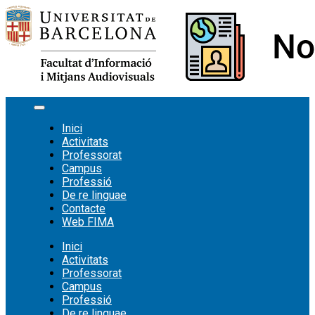
Vés
al
contingut
Inici
Activitats
Professorat
Campus
Professió
De re linguae
Contacte
Web FIMA
Inici
Activitats
Professorat
Campus
Professió
De re linguae