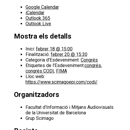
Google Calendar
iCalendar
Outlook 365
Outlook Live
Mostra els detalls
Inici:
febrer 18 @ 15:00
Finalització:
febrer 20 @ 15:30
Categoria d'Esdeveniment:
Congrés
Etiquetes de l'Esdeveniment:
congrés
,
congrés CODI
,
FIMA
Lloc web:
https://www.scimagoepi.com/codi/
Organitzadors
Facultat d’Informació i Mitjans Audiovisuals
de la Universitat de Barcelona
Grup Scimago