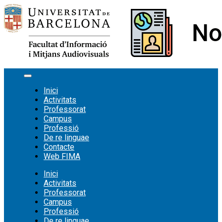
Vés
al
contingut
Inici
Activitats
Professorat
Campus
Professió
De re linguae
Contacte
Web FIMA
Inici
Activitats
Professorat
Campus
Professió
De re linguae