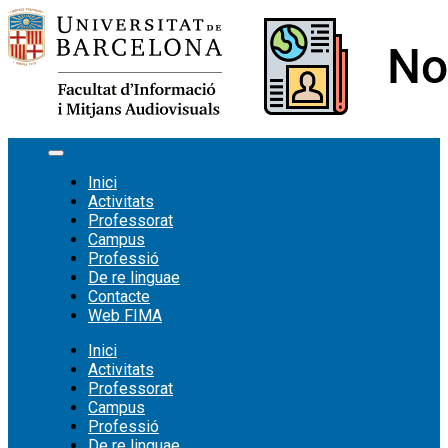
Vés
al
contingut
Inici
Activitats
Professorat
Campus
Professió
De re linguae
Contacte
Web FIMA
Inici
Activitats
Professorat
Campus
Professió
De re linguae