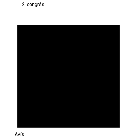
congrés
Esdeveniments
Avís