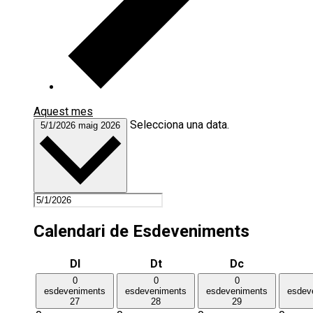
Aquest mes
Selecciona una data.
5/1/2026
maig 2026
Calendari de Esdeveniments
Dilluns
Dimarts
Dimecres
Dl
Dt
Dc
0
0
0
esdeveniments
esdeveniments
esdeveniments
esdev
27
28
29