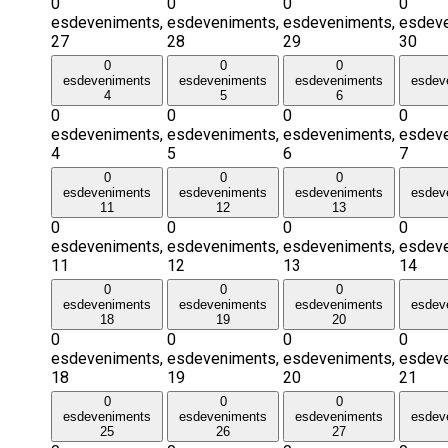
0
0
0
0
esdeveniments,
esdeveniments,
esdeveniments,
esdeve
27
28
29
30
0
0
0
esdeveniments
esdeveniments
esdeveniments
esdev
4
5
6
0
0
0
0
esdeveniments,
esdeveniments,
esdeveniments,
esdeve
4
5
6
7
0
0
0
esdeveniments
esdeveniments
esdeveniments
esdev
11
12
13
0
0
0
0
esdeveniments,
esdeveniments,
esdeveniments,
esdeve
11
12
13
14
0
0
0
esdeveniments
esdeveniments
esdeveniments
esdev
18
19
20
0
0
0
0
esdeveniments,
esdeveniments,
esdeveniments,
esdeve
18
19
20
21
0
0
0
esdeveniments
esdeveniments
esdeveniments
esdev
25
26
27