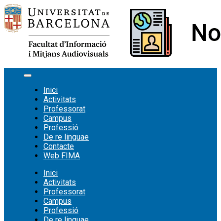
Vés
al
contingut
Inici
Activitats
Professorat
Campus
Professió
De re linguae
Contacte
Web FIMA
Inici
Activitats
Professorat
Campus
Professió
De re linguae