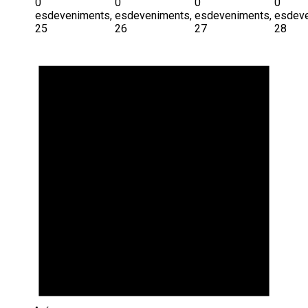
0
0
0
0
esdeveniments,
esdeveniments,
esdeveniments,
esdeve
25
26
27
28